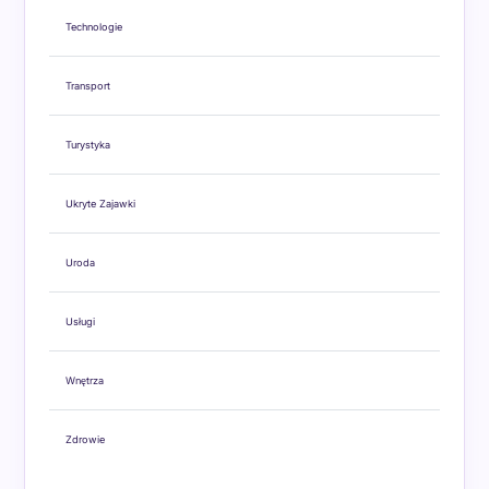
Technologie
Transport
Turystyka
Ukryte Zajawki
Uroda
Usługi
Wnętrza
Zdrowie