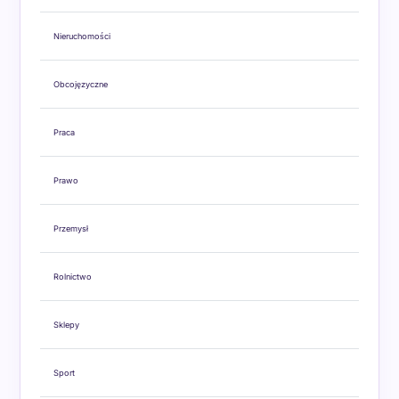
Nieruchomości
Obcojęzyczne
Praca
Prawo
Przemysł
Rolnictwo
Sklepy
Sport