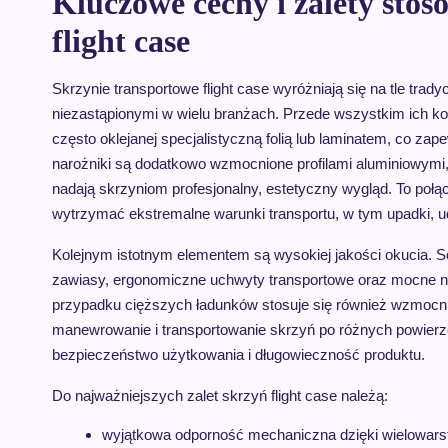
Kluczowe cechy i zalety sto
flight case
Skrzynie transportowe flight case wyróżniają się na tle tra
niezastąpionymi w wielu branżach. Przede wszystkim ich kon
często oklejanej specjalistyczną folią lub laminatem, co zap
narożniki są dodatkowo wzmocnione profilami aluminiowymi,
nadają skrzyniom profesjonalny, estetyczny wygląd. To połąc
wytrzymać ekstremalne warunki transportu, w tym upadki, ud
Kolejnym istotnym elementem są wysokiej jakości okucia. 
zawiasy, ergonomiczne uchwyty transportowe oraz mocne na
przypadku cięższych ładunków stosuje się również wzmocni
manewrowanie i transportowanie skrzyń po różnych powierzch
bezpieczeństwo użytkowania i długowieczność produktu.
Do najważniejszych zalet skrzyń flight case należą:
wyjątkowa odporność mechaniczna dzięki wielowarst