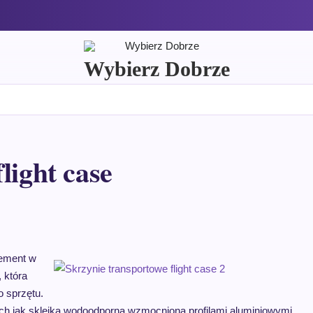
Wybierz Dobrze
light case
lement w
 która
 sprzętu.
kich jak sklejka wodoodporna wzmocniona profilami aluminiowymi,