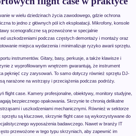
rtowych flight case w praktyce
owanie w wielu dziedzinach życia zawodowego, gdzie ochrona
czna to jedno z głównych pól ich eksploatacji. Mikrofony, konsole
estawy scenograficzne są przewożone w specjalnie
 przed uszkodzeniami podczas częstych demontaży i montaży oraz
gotowanie miejsca wydarzenia i minimalizuje ryzyko awarii sprzętu.
ortu instrumentów. Gitary, basy, perkusje, a także klawisze i
rzynie z wyprofilowanym wnętrzem gwarantują, że instrument
zyka pęknięć czy zarysowań. To samo dotyczy również sprzętu DJ-
e są narażone na wstrząsy i przeciążenia podczas podróży.
 flight case. Kamery profesjonalne, obiektywy, monitory studyjne,
agają bezpiecznego opakowania. Skrzynie te chronią delikatne
, wstrząsami i uszkodzeniami mechanicznymi. Również w sektorze
 sprzętu są kluczowe, skrzynie flight case są wykorzystywane do
ecjalistycznego wyposażenia badawczego. Nawet w branży IT
ęsto przewożone w tego typu skrzyniach, aby zapewnić im