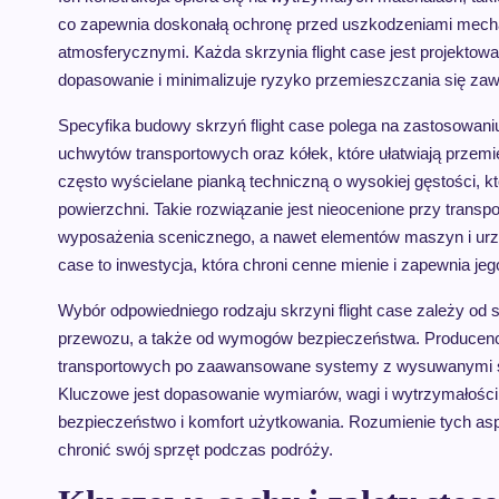
co zapewnia doskonałą ochronę przed uszkodzeniami mech
atmosferycznymi. Każda skrzynia flight case jest projektowa
dopasowanie i minimalizuje ryzyko przemieszczania się zaw
Specyfika budowy skrzyń flight case polega na zastosowani
uchwytów transportowych oraz kółek, które ułatwiają przem
często wyścielane pianką techniczną o wysokiej gęstości, k
powierzchni. Takie rozwiązanie jest nieocenione przy trans
wyposażenia scenicznego, a nawet elementów maszyn i urzą
case to inwestycja, która chroni cenne mienie i zapewnia je
Wybór odpowiedniego rodzaju skrzyni flight case zależy od s
przewozu, a także od wymogów bezpieczeństwa. Producenci
transportowych po zaawansowane systemy z wysuwanymi sz
Kluczowe jest dopasowanie wymiarów, wagi i wytrzymałośc
bezpieczeństwo i komfort użytkowania. Rozumienie tych asp
chronić swój sprzęt podczas podróży.