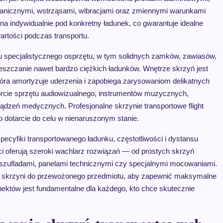
anicznymi, wstrząsami, wibracjami oraz zmiennymi warunkami
na indywidualnie pod konkretny ładunek, co gwarantuje idealne
artości podczas transportu.
u specjalistycznego osprzętu, w tym solidnych zamków, zawiasów,
ieszczanie nawet bardzo ciężkich ładunków. Wnętrze skrzyń jest
tóra amortyzuje uderzenia i zapobiega zarysowaniom delikatnych
porcie sprzętu audiowizualnego, instrumentów muzycznych,
dzeń medycznych. Profesjonalne skrzynie transportowe flight
go dotarcie do celu w nienaruszonym stanie.
pecyfiki transportowanego ładunku, częstotliwości i dystansu
 oferują szeroki wachlarz rozwiązań — od prostych skrzyń
ufladami, panelami technicznymi czy specjalnymi mocowaniami.
i skrzyni do przewożonego przedmiotu, aby zapewnić maksymalne
ektów jest fundamentalne dla każdego, kto chce skutecznie