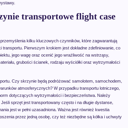
wystawy.
ynie transportowe flight case
 przemyślenia kilku kluczowych czynników, które zagwarantują
 transportu. Pierwszym krokiem jest dokładne zdefiniowanie, co
ektu, jego wagę oraz ocenić jego wrażliwość na wstrząsy,
teriału, grubości ścianek, rodzaju wyściółki oraz wytrzymałości
sportu. Czy skrzynie będą podróżować samolotem, samochodem,
warunków atmosferycznych? W przypadku transportu lotniczego,
h norm dotyczących wytrzymałości i bezpieczeństwa. Należy
eśli sprzęt jest transportowany często i na długie dystanse,
nania jest w pełni uzasadniona. Ważna jest również kwestia
oszenia przez jedną osobę, czy też niezbędne są kółka i uchwyty