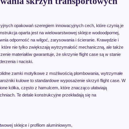
sowania skrzyń transportowych
dycyjnych opakowań szeregiem innowacyjnych cech, które czynią je
strukcja oparta jest na wielowarstwowej sklejce wodoodpornej,
ewnia odporność na wilgoć, zarysowania i ścieranie. Krawędzie i
 które nie tylko zwiększają wytrzymałość mechaniczną, ale także
zenie materiałów gwarantuje, że skrzynie flight case są w stanie
erzenia i naciski.
Solidne zamki motylkowe z możliwością plombowania, wytrzymałe
rożniki kulowe to standardowe wyposażenie skrzyń flight case. W
one kółka, często z hamulcem, które znacząco ułatwiają
niach. Te detale konstrukcyjne przekładają się na
wowej sklejce i profilom aluminiowym,