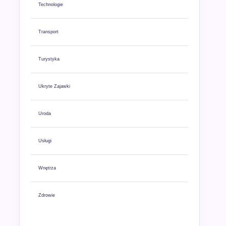
Technologie
Transport
Turystyka
Ukryte Zajawki
Uroda
Usługi
Wnętrza
Zdrowie