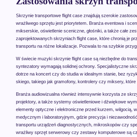
Zastosowania skrzyń transpo
Skrzynie transportowe flight case znajdują szerokie zastos
wrażliwego sprzętu jest priorytetem. Branża eventowa i sceni
mikserskie, oświetlenie sceniczne, głośniki, a także całe z
zaprojektowanych skrzyniach flight case, które chronią je
transportu na różne lokalizacje. Pozwala to na szybkie przy
W świecie muzyki skrzynie flight case są niezbędne do transp
syntezatory wymagają solidnej ochrony. Specjalistyczne sk
dotrze na koncert czy do studia w idealnym stanie, bez ry
skiego, takiego jak gramofony, kontrolery czy miksery, któr
Branża audiowizualna również intensywnie korzysta ze skrzyń
projektory, a także systemy oświetleniowe i dźwiękowe wym
elementy optyczne i elektroniczne przed kurzem, wilgocią
medycznym i laboratoryjnym, gdzie precyzja i niezawodność
transportu urządzeń diagnostycznych, mikroskopów czy sp
wrażliwy sprzęt serwerowy czy zestawy komputerowe są cz