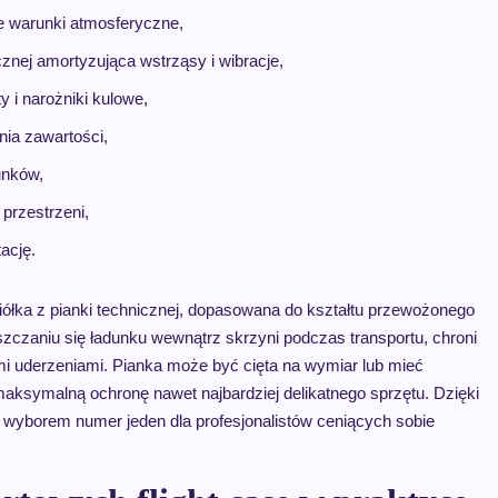
e warunki atmosferyczne,
znej amortyzująca wstrząsy i wibracje,
 i narożniki kulowe,
ia zawartości,
unków,
 przestrzeni,
ację.
iółka z pianki technicznej, dopasowana do kształtu przewożonego
szczaniu się ładunku wewnątrz skrzyni podczas transportu, chroni
ymi uderzeniami. Pianka może być cięta na wymiar lub mieć
maksymalną ochronę nawet najbardziej delikatnego sprzętu. Dzięki
ą wyborem numer jeden dla profesjonalistów ceniących sobie