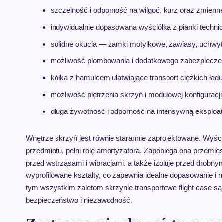
szczelność i odporność na wilgoć, kurz oraz zmienn
indywidualnie dopasowana wyściółka z pianki technic
solidne okucia — zamki motylkowe, zawiasy, uchwyty
możliwość plombowania i dodatkowego zabezpieczen
kółka z hamulcem ułatwiające transport ciężkich ład
możliwość piętrzenia skrzyń i modułowej konfiguracji
długa żywotność i odporność na intensywną eksploat
Wnętrze skrzyń jest równie starannie zaprojektowane. Wyśc
przedmiotu, pełni rolę amortyzatora. Zapobiega ona przemie
przed wstrząsami i wibracjami, a także izoluje przed drobn
wyprofilowane kształty, co zapewnia idealne dopasowanie i 
tym wszystkim zaletom skrzynie transportowe flight case s
bezpieczeństwo i niezawodność.