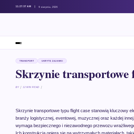
11:27:38 AM
9 sierpnia, 2026
TRANSPORT
UKRYTE ZAJAWKI
Skrzynie transportowe f
BY
12 MIN READ
Skrzynie transportowe typu flight case stanowią kluczowy e
branży logistycznej, eventowej, muzycznej oraz każdej innej,
wymaga bezpiecznego i niezawodnego przewozu wrażliwego
Ich konstrukcja opiera się na wytrzymałych materiałach, ta