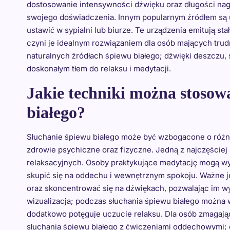
dostosowanie intensywności dźwięku oraz długości nag
swojego doświadczenia. Innym popularnym źródłem są 
ustawić w sypialni lub biurze. Te urządzenia emitują st
czyni je idealnym rozwiązaniem dla osób mających tru
naturalnych źródłach śpiewu białego; dźwięki deszczu,
doskonałym tłem do relaksu i medytacji.
Jakie techniki można stosow
białego?
Słuchanie śpiewu białego może być wzbogacone o różne 
zdrowie psychiczne oraz fizyczne. Jedną z najczęście
relaksacyjnych. Osoby praktykujące medytację mogą wyko
skupić się na oddechu i wewnętrznym spokoju. Ważne je
oraz skoncentrować się na dźwiękach, pozwalając im wyp
wizualizacja; podczas słuchania śpiewu białego można w
dodatkowo potęguje uczucie relaksu. Dla osób zmagają
słuchania śpiewu białego z ćwiczeniami oddechowymi