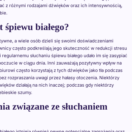
ać z różnymi rodzajami dźwięków oraz ich intensywnością,
bie.
at śpiewu białego?
tywne, a wiele osób dzieli się swoimi doświadczeniami
wnicy często podkreślają jego skuteczność w redukcji stresu
i regularnemu słuchaniu śpiewu białego udało im się zasypiać
mopoczucie w ciągu dnia. Inni zauważają pozytywny wpływ na
biurowi często korzystają z tych dźwięków jako tła podczas
bez rozpraszania uwagi przez hałasy otoczenia. Niektórzy
ięków działają na nich inaczej; podczas gdy niektórzy
iebieskie szumy.
nia związane ze słuchaniem
białego istnieją również pewne potencjalne zagrożenia oraz