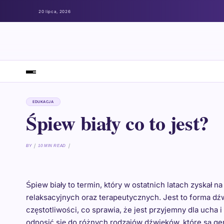
20 lipca, 2026
EDUKACJA
Śpiew biały co to jest?
BY
10 MIN READ
Śpiew biały to termin, który w ostatnich latach zyskał 
relaksacyjnych oraz terapeutycznych. Jest to forma dź
częstotliwości, co sprawia, że jest przyjemny dla ucha 
odnosić się do różnych rodzajów dźwięków, które są gen