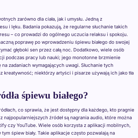
otnych zarówno dla ciała, jak i umysłu. Jedną z
esu i lęku. Badania pokazują, że regularne słuchanie takich
esu – co prowadzi do ogólnego uczucia relaksu i spokoju.
znaczną poprawę po wprowadzeniu śpiewu białego do swojej
zymać głęboki sen przez całą noc. Dodatkowo, wiele osób
acji podczas pracy lub nauki; jego monotonne brzmienie
ię na zadaniach wymagających uwagi. Słuchanie tych
reatywność; niektórzy artyści i pisarze używają ich jako tła
ródła śpiewu białego?
ódłach, co sprawia, że jest dostępny dla każdego, kto pragnie
 najpopularniejszych źródeł są nagrania audio, które można
ify czy YouTube. Wiele osób korzysta z aplikacji mobilnych,
tym śpiew biały. Takie aplikacje często pozwalają na