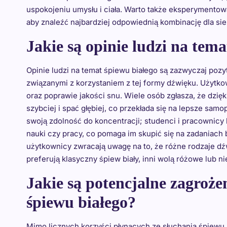
uspokojeniu umysłu i ciała. Warto także eksperymentow
aby znaleźć najbardziej odpowiednią kombinację dla sie
Jakie są opinie ludzi na tem
Opinie ludzi na temat śpiewu białego są zazwyczaj pozy
związanymi z korzystaniem z tej formy dźwięku. Użytko
oraz poprawie jakości snu. Wiele osób zgłasza, że dzięk
szybciej i spać głębiej, co przekłada się na lepsze sa
swoją zdolność do koncentracji; studenci i pracownicy 
nauki czy pracy, co pomaga im skupić się na zadaniach 
użytkownicy zwracają uwagę na to, że różne rodzaje dźw
preferują klasyczny śpiew biały, inni wolą różowe lub n
Jakie są potencjalne zagroże
śpiewu białego?
Mimo licznych korzyści płynących ze słuchania śpiewu 