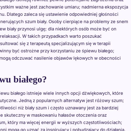
zystkim ważne jest zachowanie umiaru; nadmierna ekspozycja
u. Dlatego zaleca się ustawienie odpowiedniej głośności
enerujących szum biały. Osoby cierpiące na problemy ze snem
ew biały przynosi ulgę; dla niektórych osób może być on
relaksacji. W takich przypadkach warto poszukać
ltować się z terapeutą specjalizującym się w terapii
inny być ostrożne przy korzystaniu ze śpiewu białego;
re mogą odczuwać nasilenie objawów lękowych w obecności
ewu białego?
ewu białego istnieje wiele innych opcji dźwiękowych, które
utyczne. Jedną z popularnych alternatyw jest różowy szum;
liwości niż biały szum i często uznawany jest za bardziej
ie skuteczny w maskowaniu hałasów otoczenia oraz
szum, który ma więcej energii w wyższych częstotliwościach;
nni mogą go uznać za inspirujący i pobudzający do działania.