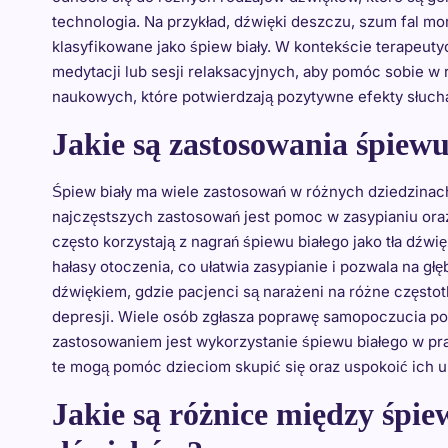
technologia. Na przykład, dźwięki deszczu, szum fal m
klasyfikowane jako śpiew biały. W kontekście terapeut
medytacji lub sesji relaksacyjnych, aby pomóc sobie w r
naukowych, które potwierdzają pozytywne efekty słuch
Jakie są zastosowania śpiewu
Śpiew biały ma wiele zastosowań w różnych dziedzinac
najczęstszych zastosowań jest pomoc w zasypianiu ora
często korzystają z nagrań śpiewu białego jako tła dź
hałasy otoczenia, co ułatwia zasypianie i pozwala na gł
dźwiękiem, gdzie pacjenci są narażeni na różne często
depresji. Wiele osób zgłasza poprawę samopoczucia po
zastosowaniem jest wykorzystanie śpiewu białego w pr
te mogą pomóc dzieciom skupić się oraz uspokoić ich u
Jakie są różnice między śpi