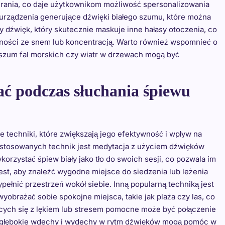
rania, co daje użytkownikom możliwość spersonalizowania
urządzenia generujące dźwięki białego szumu, które można
ały dźwięk, który skutecznie maskuje inne hałasy otoczenia, co
dności ze snem lub koncentracją. Warto również wspomnieć o
 szum fal morskich czy wiatr w drzewach mogą być
ać podczas słuchania śpiewu
techniki, które zwiększają jego efektywność i wpływ na
j stosowanych technik jest medytacja z użyciem dźwięków
rzystać śpiew biały jako tło do swoich sesji, co pozwala im
st, aby znaleźć wygodne miejsce do siedzenia lub leżenia
ełnić przestrzeń wokół siebie. Inną popularną techniką jest
yobrażać sobie spokojne miejsca, takie jak plaża czy las, co
cych się z lękiem lub stresem pomocne może być połączenie
; głębokie wdechy i wydechy w rytm dźwięków mogą pomóc w