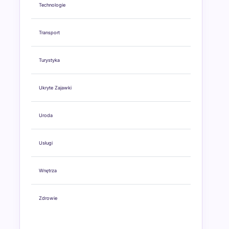
Technologie
Transport
Turystyka
Ukryte Zajawki
Uroda
Usługi
Wnętrza
Zdrowie