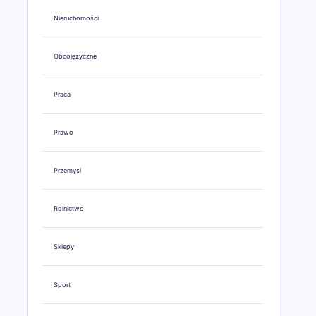
Nieruchomości
Obcojęzyczne
Praca
Prawo
Przemysł
Rolnictwo
Sklepy
Sport