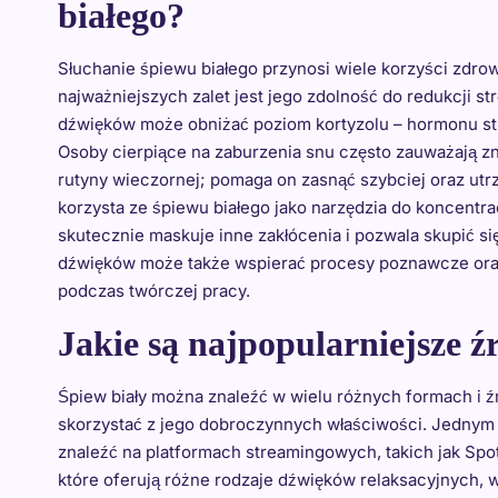
białego?
Słuchanie śpiewu białego przynosi wiele korzyści zdrow
najważniejszych zalet jest jego zdolność do redukcji str
dźwięków może obniżać poziom kortyzolu – hormonu str
Osoby cierpiące na zaburzenia snu często zauważają 
rutyny wieczornej; pomaga on zasnąć szybciej oraz utr
korzysta ze śpiewu białego jako narzędzia do koncentr
skutecznie maskuje inne zakłócenia i pozwala skupić s
dźwięków może także wspierać procesy poznawcze oraz k
podczas twórczej pracy.
Jakie są najpopularniejsze ź
Śpiew biały można znaleźć w wielu różnych formach i źr
skorzystać z jego dobroczynnych właściwości. Jednym z
znaleźć na platformach streamingowych, takich jak Spot
które oferują różne rodzaje dźwięków relaksacyjnych, w 