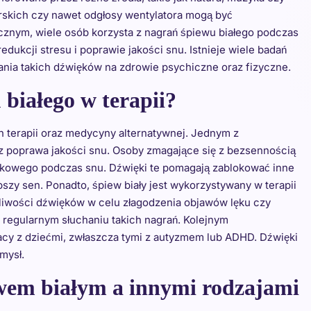
orskich czy nawet odgłosy wentylatora mogą być
ycznym, wiele osób korzysta z nagrań śpiewu białego podczas
edukcji stresu i poprawie jakości snu. Istnieje wiele badań
ania takich dźwięków na zdrowie psychiczne oraz fizyczne.
 białego w terapii?
h terapii oraz medycyny alternatywnej. Jednym z
z poprawa jakości snu. Osoby zmagające się z bezsennością
więkowego podczas snu. Dźwięki te pomagają zablokować inne
ębszy sen. Ponadto, śpiew biały jest wykorzystywany w terapii
tliwości dźwięków w celu złagodzenia objawów lęku czy
 regularnym słuchaniu takich nagrań. Kolejnym
acy z dziećmi, zwłaszcza tymi z autyzmem lub ADHD. Dźwięki
mysł.
ewem białym a innymi rodzajami