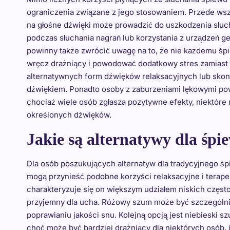
ograniczenia związane z jego stosowaniem. Przede ws
na głośne dźwięki może prowadzić do uszkodzenia słuch
podczas słuchania nagrań lub korzystania z urządzeń g
powinny także zwrócić uwagę na to, że nie każdemu śpi
wręcz drażniący i powodować dodatkowy stres zamiast 
alternatywnych form dźwięków relaksacyjnych lub skonsu
dźwiękiem. Ponadto osoby z zaburzeniami lękowymi pow
chociaż wiele osób zgłasza pozytywne efekty, niektó
określonych dźwięków.
Jakie są alternatywy dla śpi
Dla osób poszukujących alternatyw dla tradycyjnego śpi
mogą przynieść podobne korzyści relaksacyjne i terape
charakteryzuje się on większym udziałem niskich częstot
przyjemny dla ucha. Różowy szum może być szczególn
poprawianiu jakości snu. Kolejną opcją jest niebieski 
choć może być bardziej drażniący dla niektórych osób, i