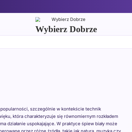
Wybierz Dobrze
na popularności, szczególnie w kontekście technik
więku, która charakteryzuje się równomiernym rozkładem
i ma działanie uspokajające. W praktyce śpiew biały może
erowane przez różne źródła, takie jak natura, muzyka czy