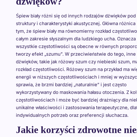
dźwięków?
Śpiew biały różni się od innych rodzajów dźwięków po
struktury i charakterystyki akustycznej. Główna różnica
tym, że śpiew biały ma równomierny rozkład częstotliw
całym zakresie słyszalnym dla ludzkiego ucha. Oznacza 
wszystkie częstotliwości są obecne w równych proporc
tworzy efekt „szumu”. W przeciwieństwie do tego, inne
dźwięków, takie jak różowy szum czy niebieski szum, ma
rozkład częstotliwości. Różowy szum na przykład ma wi
energii w niższych częstotliwościach i mniej w wyższyc
sprawia, że brzmi bardziej „naturalnie” i jest często
wykorzystywany do maskowania hałasu otoczenia. Z kol
częstotliwościach i może być bardziej drażniący dla n
unikalne właściwości i zastosowania terapeutyczne, dl
indywidualnych potrzeb oraz preferencji słuchacza.
Jakie korzyści zdrowotne nie