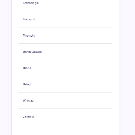
Technologie
Transport
Turystyka
Ukryte Zajawki
Uroda
Usługi
Wnętrza
Zdrowie