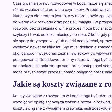
Czas trwania sprawy rozwodowej w Łodzi może się zna
różnić w zależności od wielu czynników. Przede wszys
kluczowym elementem jest to, czy małżonkowie zgadzaj
do warunków rozwodu oraz podziału majątku. W przypa
rozwodu bez orzekania o winie proces może być znacz
szybszy i trwać od kilku miesięcy do roku. Z kolei gdy p
się spory dotyczące winy lub opieki nad dziećmi, spraw
wydłużyć nawet na kilka lat. Sąd musi dokładnie zbadać
okoliczności i wysłuchać zeznań świadków, co wpływa 
postępowania. Dodatkowo terminy rozpraw mogą być u
od obciążenia konkretnego sądu oraz dostępności sędz
może przyspieszyć proces i pomóc osiągnąć porozumie
Jakie są koszty związane z 
Koszty związane z rozwodem w Łodzi mogą być różnorod
uwzględnić opłatę sądową za złożenie pozwu o rozwód,
koszty związane z wynajmem prawnika, jeśli zdecyduje