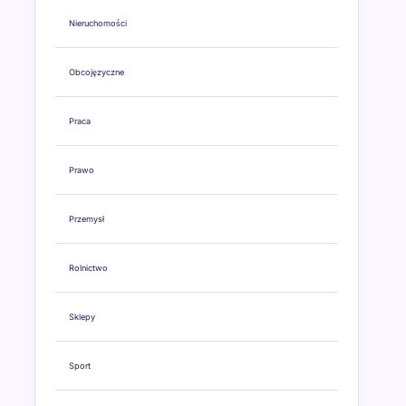
Nieruchomości
Obcojęzyczne
Praca
Prawo
Przemysł
Rolnictwo
Sklepy
Sport