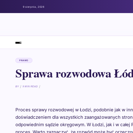
9 sierpnia, 2026
PRAWO
Sprawa rozwodowa Łó
BY
9 MIN READ
Proces sprawy rozwodowej w Łodzi, podobnie jak w inn
doświadczeniem dla wszystkich zaangażowanych stron.
odpowiednim sądzie okręgowym. W Łodzi, jak i w całej P
proces. Warto zaznaczyć, że rozwód może być orzeczo