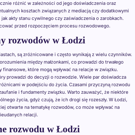
znie różnić w zależności od jego doświadczenia oraz
ntualnych kosztach związanych z mediacją czy dodatkowymi
jak akty stanu cywilnego czy zaświadczenia o zarobkach.
szacować przed rozpoczęciem procesu rozwodowego.
yny rozwodów w Łodzi
stach, są zróżnicowane i często wynikają z wielu czynników.
rozumienia między małżonkami, co prowadzi do trwałego
my finansowe, które mogą wpływać na relacje w związku.
tóry prowadzi do decyzji o rozwodzie. Wiele par doświadcza
różnicami w podejściu do życia. Czasami przyczyną rozwodu
 zaufanie i fundamenty związku. Warto zauważyć, że niektóre
nego życia, gdyż czują, że ich drogi się rozeszły. W Łodzi,
rdziej otwarte na tematykę rozwodów, co może wpływać na
ieudanych relacji.
ne rozwodu w Łodzi