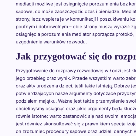
mediacji możliwe jest osiągnięcie porozumienia bez k
sądowe, co może zaoszczędzić czas i pieniądze. Mediato
strony, lecz wspiera je w komunikacji i poszukiwaniu 
poufnym i dobrowolnym – obie strony muszą wyrazić zgo
osiągnięcia porozumienia mediator sporządza protokół
uzgodnienia warunków rozwodu.
Jak przygotować się do roz
Przygotowanie do rozprawy rozwodowej w Łodzi jest 
jego przebieg oraz wynik. Przede wszystkim warto zebr
oraz akty urodzenia dzieci, jeśli takie istnieją. Dobrz
potwierdzających nasze argumenty dotyczące przyczyn 
podziałem majątku. Ważne jest także przemyślenie swo
chcielibyśmy osiągnąć oraz jakie argumenty będą kluc
równie istotne; warto zastanowić się nad swoimi emoc
jest również skonsultować się z prawnikiem specjaliz
on zrozumieć procedury sądowe oraz udzieli cennych