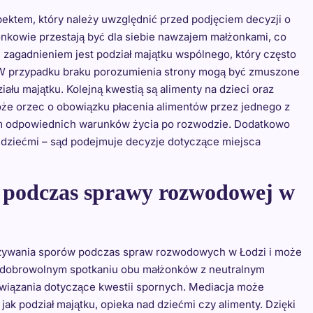
ktem, który należy uwzględnić przed podjęciem decyzji o
kowie przestają być dla siebie nawzajem małżonkami, co
zagadnieniem jest podział majątku wspólnego, który często
i. W przypadku braku porozumienia strony mogą być zmuszone
łu majątku. Kolejną kwestią są alimenty na dzieci oraz
że orzec o obowiązku płacenia alimentów przez jednego z
 im odpowiednich warunków życia po rozwodzie. Dodatkowo
 dziećmi – sąd podejmuje decyzje dotyczące miejsca
i podczas sprawy rozwodowej w
ązywania sporów podczas spraw rozwodowych w Łodzi i może
na dobrowolnym spotkaniu obu małżonków z neutralnym
iązania dotyczące kwestii spornych. Mediacja może
k podział majątku, opieka nad dziećmi czy alimenty. Dzięki