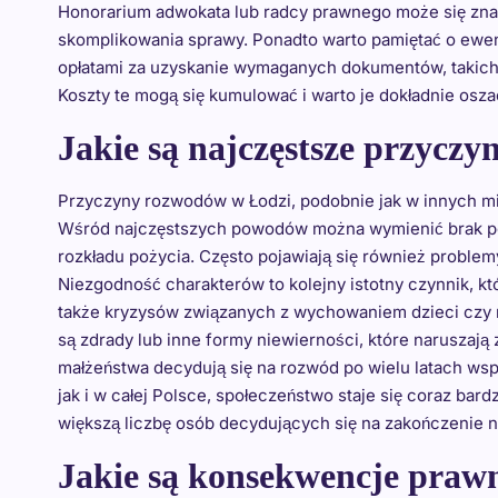
Honorarium adwokata lub radcy prawnego może się znac
skomplikowania sprawy. Ponadto warto pamiętać o ewe
opłatami za uzyskanie wymaganych dokumentów, takich 
Koszty te mogą się kumulować i warto je dokładnie o
Jakie są najczęstsze przycz
Przyczyny rozwodów w Łodzi, podobnie jak w innych mia
Wśród najczęstszych powodów można wymienić brak po
rozkładu pożycia. Często pojawiają się również proble
Niezgodność charakterów to kolejny istotny czynnik, k
także kryzysów związanych z wychowaniem dzieci czy 
są zdrady lub inne formy niewierności, które naruszają
małżeństwa decydują się na rozwód po wielu latach wspól
jak i w całej Polsce, społeczeństwo staje się coraz ba
większą liczbę osób decydujących się na zakończenie n
Jakie są konsekwencje praw