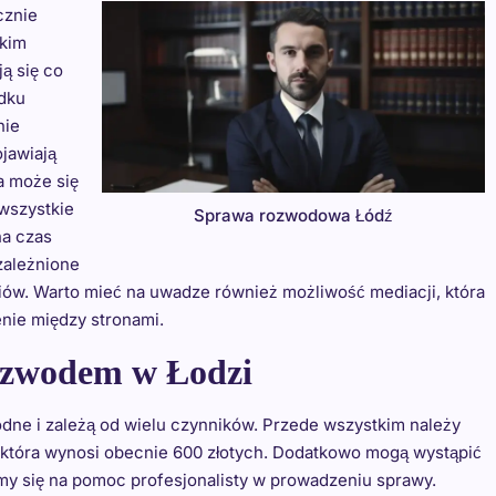
cznie
tkim
ą się co
dku
nie
ojawiają
a może się
 wszystkie
Sprawa rozwodowa Łódź
na czas
zależnione
iów. Warto mieć na uwadze również możliwość mediacji, która
nie między stronami.
rozwodem w Łodzi
ne i zależą od wielu czynników. Przede wszystkim należy
 która wynosi obecnie 600 złotych. Dodatkowo mogą wystąpić
my się na pomoc profesjonalisty w prowadzeniu sprawy.