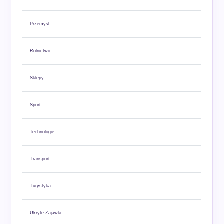
Przemysł
Rolnictwo
Sklepy
Sport
Technologie
Transport
Turystyka
Ukryte Zajawki