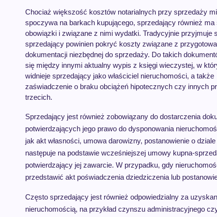
Chociaż większość kosztów notarialnych przy sprzedaży m
spoczywa na barkach kupującego, sprzedający również ma
obowiązki i związane z nimi wydatki. Tradycyjnie przyjmuje s
sprzedający powinien pokryć koszty związane z przygotow
dokumentacji niezbędnej do sprzedaży. Do takich dokument
się między innymi aktualny wypis z księgi wieczystej, w któ
widnieje sprzedający jako właściciel nieruchomości, a także
zaświadczenie o braku obciążeń hipotecznych czy innych p
trzecich.
Sprzedający jest również zobowiązany do dostarczenia do
potwierdzających jego prawo do dysponowania nieruchomośc
jak akt własności, umowa darowizny, postanowienie o dzial
następuje na podstawie wcześniejszej umowy kupna-sprzed
potwierdzający jej zawarcie. W przypadku, gdy nieruchomoś
przedstawić akt poświadczenia dziedziczenia lub postanowie
Często sprzedający jest również odpowiedzialny za uzyskan
nieruchomością, na przykład czynszu administracyjnego cz