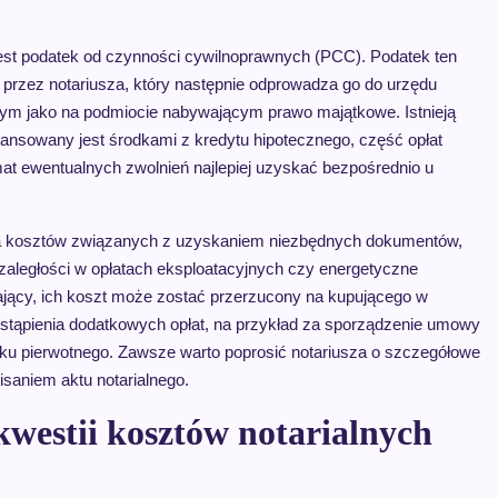
jest podatek od czynności cywilnoprawnych (PCC). Podatek ten
 przez notariusza, który następnie odprowadza go do urzędu
m jako na podmiocie nabywającym prawo majątkowe. Istnieją
inansowany jest środkami z kredytu hipotecznego, część opłat
t ewentualnych zwolnień najlepiej uzyskać bezpośrednio u
a kosztów związanych z uzyskaniem niezbędnych dokumentów,
u zaległości w opłatach eksploatacyjnych czy energetyczne
ający, ich koszt może zostać przerzucony na kupującego w
ystąpienia dodatkowych opłat, na przykład za sporządzenie umowy
ynku pierwotnego. Zawsze warto poprosić notariusza o szczegółowe
saniem aktu notarialnego.
westii kosztów notarialnych