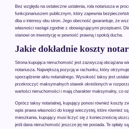
Bez względu na ostateczne ustalenia, rola notariusza w proc
funkcjonariuszem publicznym, który zapewnia bezpieczeńst
dba o interesy obu stron. Jego obecność gwarantuje, że wsz
własności nastąpi zgodnie z obowiązującymi przepisami. Dl
stanowi on inwestycję w pewność prawną i spokój ducha.
Jakie dokładnie koszty notar
Strona kupująca nieruchomość jest zazwyczaj obciążana wię
notariusza. Największą pozycją w rachunku, który otrzymuje 
sporządzenie aktu notarialnego. Wysokość taksy jest ustala
przekroczyć maksymalnych stawek określonych w rozporządz
wartości nieruchomości i mają charakter maksymalny, co oz
Oprócz taksy notarialnej, kupujący ponosi również koszty 
wpis prawa własności do księgi wieczystej, które również 
mieszkania, kupujący musi liczyć się z koniecznością uiszcz
jeśli dana nieruchomość jeszcze jej nie posiada. Te opłaty 