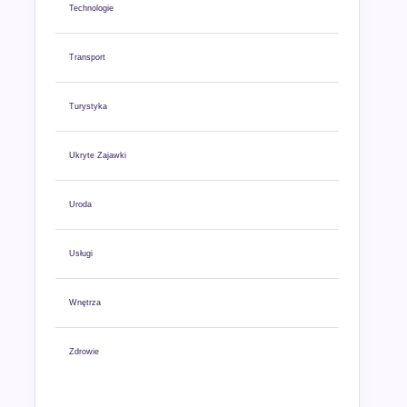
Technologie
Transport
Turystyka
Ukryte Zajawki
Uroda
Usługi
Wnętrza
Zdrowie