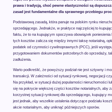
prawa i tradycją, choć pewne elastyczności są dopuszcz
zasad jest fundamentalne dla sprawnego przebiegu proc
Podstawową zasadą, która panuje na polskim rynku nierucho
sprzedającego. Jednakże, w praktyce najczęściej to kupując
faktu, że to na kupującym spoczywa obowiązek poniesienia
tych kosztów zalicza się między innymi taksę notarialną, op
podatek od czynności cywilnoprawnych (PCC), jeśli występ
przygotowaniem dokumentów potrzebnych do sprzedaży, taki
zadłużenia.
Warto podkreślić, że powyższy podział nie jest sztywny i 
transakcji. W zależności od sytuacji rynkowej, negocjacji c
Na przykład, w sytuacji dużej popularności nieruchomości 
się na pokrycie większej części kosztów notarialnych, aby z
korzystnej sytuacji rynkowej dla sprzedającego, kupujący 
jest jednak, aby wszelkie ustalenia dotyczące podziału kos
akcie notarialnym, aby uniknąć późniejszych sporów.