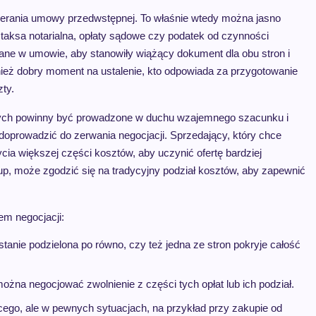
ierania umowy przedwstępnej. To właśnie wtedy można jasno
k taksa notarialna, opłaty sądowe czy podatek od czynności
sane w umowie, aby stanowiły wiążący dokument dla obu stron i
ież dobry moment na ustalenie, kto odpowiada za przygotowanie
ty.
lnych powinny być prowadzone w duchu wzajemnego szacunku i
oprowadzić do zerwania negocjacji. Sprzedający, który chce
a większej części kosztów, aby uczynić ofertę bardziej
kup, może zgodzić się na tradycyjny podział kosztów, aby zapewnić
em negocjacji:
stanie podzielona po równo, czy też jedna ze stron pokryje całość
można negocjować zwolnienie z części tych opłat lub ich podział.
cego, ale w pewnych sytuacjach, na przykład przy zakupie od