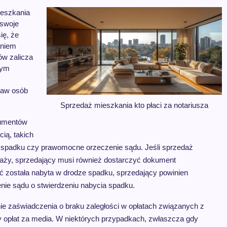
ieszkania
 swoje
ię, że
aniem
ów zalicza
rym
raw osób
Sprzedaż mieszkania kto płaci za notariusza
kumentów
ią, takich
e spadku czy prawomocne orzeczenie sądu. Jeśli sprzedaż
aży, sprzedający musi również dostarczyć dokument
ć została nabyta w drodze spadku, sprzedający powinien
nie sądu o stwierdzeniu nabycia spadku.
ie zaświadczenia o braku zaległości w opłatach związanych z
y opłat za media. W niektórych przypadkach, zwłaszcza gdy