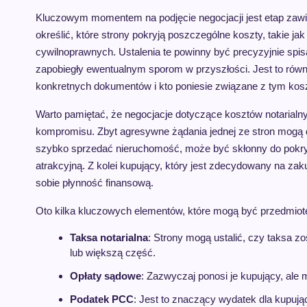
Kluczowym momentem na podjęcie negocjacji jest etap zaw
określić, które strony pokryją poszczególne koszty, takie ja
cywilnoprawnych. Ustalenia te powinny być precyzyjnie spi
zapobiegły ewentualnym sporom w przyszłości. Jest to równ
konkretnych dokumentów i kto poniesie związane z tym kosz
Warto pamiętać, że negocjacje dotyczące kosztów notaria
kompromisu. Zbyt agresywne żądania jednej ze stron mogą d
szybko sprzedać nieruchomość, może być skłonny do pokryci
atrakcyjną. Z kolei kupujący, który jest zdecydowany na za
sobie płynność finansową.
Oto kilka kluczowych elementów, które mogą być przedmiot
Taksa notarialna
: Strony mogą ustalić, czy taksa zo
lub większą część.
Opłaty sądowe
: Zazwyczaj ponosi je kupujący, ale 
Podatek PCC
: Jest to znaczący wydatek dla kupują