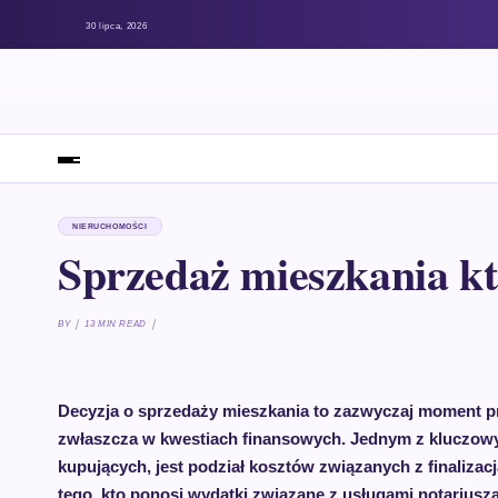
30 lipca, 2026
NIERUCHOMOŚCI
Sprzedaż mieszkania kto
BY
13 MIN READ
Decyzja o sprzedaży mieszkania to zazwyczaj moment pr
zwłaszcza w kwestiach finansowych. Jednym z kluczowyc
kupujących, jest podział kosztów związanych z finalizacj
tego, kto ponosi wydatki związane z usługami notariusz