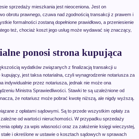
esie sprzedaży mieszkania jest nieoceniona. Jest on
wo obrotu prawnego, czuwa nad zgodnością transakcji z prawem i
ystkie formalności zostaną dopełnione prawidłowo, a przeniesienie
atego też, chociaż koszt jego usług może wydawać się znaczący,
ialne ponosi strona kupująca
kszością wydatków związanych z finalizacją transakcji u
kupujący, jest taksa notarialna, czyli wynagrodzenie notariusza za
na indywidualnie przez notariusza, jednak nie może ona
eniu Ministra Sprawiedliwości. Stawki te są uzależnione od
nacza, że notariusz może pobrać kwotę niższą, ale nigdy wyższą.
związane z opłatami sądowymi. Są to przede wszystkim opłaty za
są zależne od wartości nieruchomości. W przypadku sprzedaży
enia opłaty za wpis własności oraz za założenie księgi wieczystej,
są stałe i określone w ustawie o kosztach sądowych w sprawach