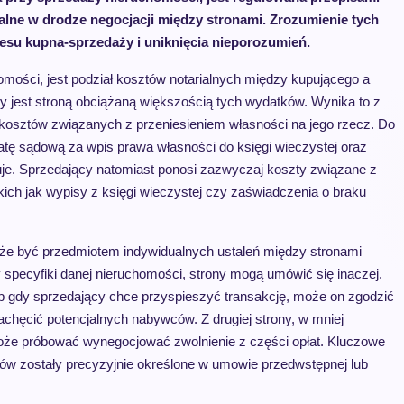
alne w drodze negocjacji między stronami. Zrozumienie tych
esu kupna-sprzedaży i uniknięcia nieporozumień.
mości, jest podział kosztów notarialnych między kupującego a
y jest stroną obciążaną większością tych wydatków. Wynika to z
 kosztów związanych z przeniesieniem własności na jego rzecz. Do
łatę sądową za wpis prawa własności do księgi wieczystej oraz
uje. Sprzedający natomiast ponosi zazwyczaj koszty związane z
ch jak wypisy z księgi wieczystej czy zaświadczenia o braku
może być przedmiotem indywidualnych ustaleń między stronami
zy specyfiki danej nieruchomości, strony mogą umówić się inaczej.
lub gdy sprzedający chce przyspieszyć transakcję, może on zgodzić
achęcić potencjalnych nabywców. Z drugiej strony, w mniej
może próbować wynegocjować zwolnienie z części opłat. Kluczowe
ztów zostały precyzyjnie określone w umowie przedwstępnej lub