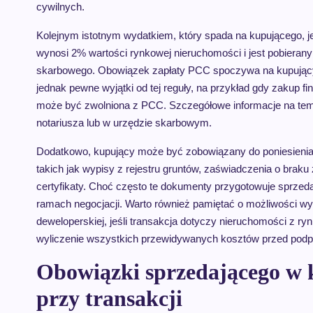
cywilnych.
Kolejnym istotnym wydatkiem, który spada na kupującego, 
wynosi 2% wartości rynkowej nieruchomości i jest pobierany
skarbowego. Obowiązek zapłaty PCC spoczywa na kupujący
jednak pewne wyjątki od tej reguły, na przykład gdy zakup f
może być zwolniona z PCC. Szczegółowe informacje na tema
notariusza lub w urzędzie skarbowym.
Dodatkowo, kupujący może być zobowiązany do poniesieni
takich jak wypisy z rejestru gruntów, zaświadczenia o brak
certyfikaty. Choć często te dokumenty przygotowuje sprzed
ramach negocjacji. Warto również pamiętać o możliwości w
deweloperskiej, jeśli transakcja dotyczy nieruchomości z r
wyliczenie wszystkich przewidywanych kosztów przed podpi
Obowiązki sprzedającego w k
przy transakcji