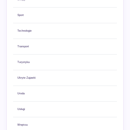
Sport
Technologie
Transport
Turystyka
Ukryte Zajawki
Uroda
Usługi
Wnętrza