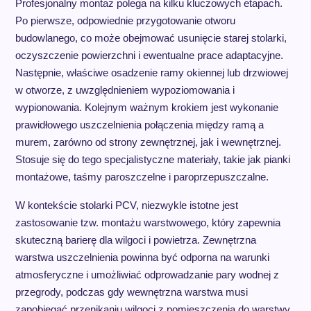
Profesjonalny montaż polega na kilku kluczowych etapach.
Po pierwsze, odpowiednie przygotowanie otworu
budowlanego, co może obejmować usunięcie starej stolarki,
oczyszczenie powierzchni i ewentualne prace adaptacyjne.
Następnie, właściwe osadzenie ramy okiennej lub drzwiowej
w otworze, z uwzględnieniem wypoziomowania i
wypionowania. Kolejnym ważnym krokiem jest wykonanie
prawidłowego uszczelnienia połączenia między ramą a
murem, zarówno od strony zewnętrznej, jak i wewnętrznej.
Stosuje się do tego specjalistyczne materiały, takie jak pianki
montażowe, taśmy paroszczelne i paroprzepuszczalne.
W kontekście stolarki PCV, niezwykle istotne jest
zastosowanie tzw. montażu warstwowego, który zapewnia
skuteczną barierę dla wilgoci i powietrza. Zewnętrzna
warstwa uszczelnienia powinna być odporna na warunki
atmosferyczne i umożliwiać odprowadzanie pary wodnej z
przegrody, podczas gdy wewnętrzna warstwa musi
zapobiegać przenikaniu wilgoci z pomieszczenia do warstwy