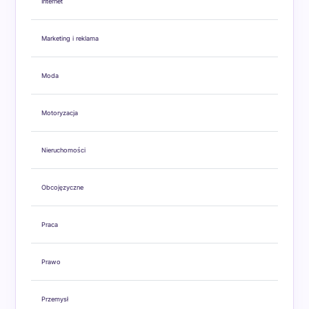
Internet
Marketing i reklama
Moda
Motoryzacja
Nieruchomości
Obcojęzyczne
Praca
Prawo
Przemysł