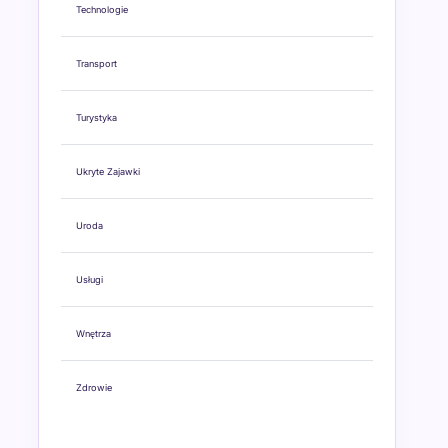
Technologie
Transport
Turystyka
Ukryte Zajawki
Uroda
Usługi
Wnętrza
Zdrowie