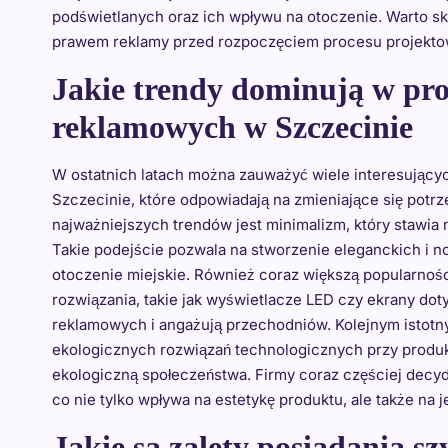
podświetlanych oraz ich wpływu na otoczenie. Warto sk
prawem reklamy przed rozpoczęciem procesu projekto
Jakie trendy dominują w pr
reklamowych w Szczecinie
W ostatnich latach można zauważyć wiele interesując
Szczecinie, które odpowiadają na zmieniające się potr
najważniejszych trendów jest minimalizm, który stawia 
Takie podejście pozwala na stworzenie eleganckich i 
otoczenie miejskie. Również coraz większą popularnośc
rozwiązania, takie jak wyświetlacze LED czy ekrany dot
reklamowych i angażują przechodniów. Kolejnym istotn
ekologicznych rozwiązań technologicznych przy produk
ekologiczną społeczeństwa. Firmy coraz częściej decyd
co nie tylko wpływa na estetykę produktu, ale także na
Jakie są zalety posiadania s