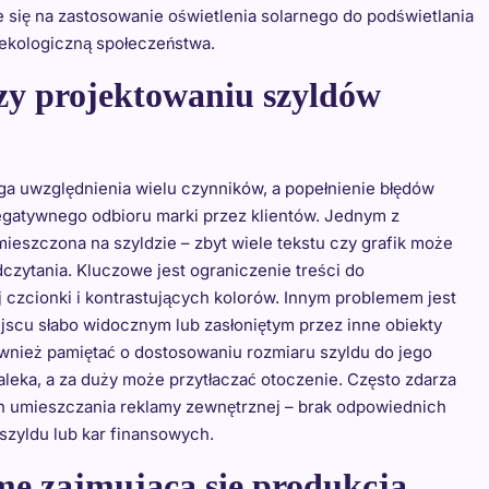
e się na zastosowanie oświetlenia solarnego do podświetlania
ekologiczną społeczeństwa.
rzy projektowaniu szyldów
 uwzględnienia wielu czynników, a popełnienie błędów
egatywnego odbioru marki przez klientów. Jednym z
mieszczona na szyldzie – zbyt wiele tekstu czy grafik może
dczytania. Kluczowe jest ograniczenie treści do
 czcionki i kontrastujących kolorów. Innym problemem jest
ejscu słabo widocznym lub zasłoniętym przez inne obiekty
wnież pamiętać o dostosowaniu rozmiaru szyldu do jego
daleka, a za duży może przytłaczać otoczenie. Często zdarza
h umieszczania reklamy zewnętrznej – brak odpowiednich
zyldu lub kar finansowych.
mę zajmującą się produkcją