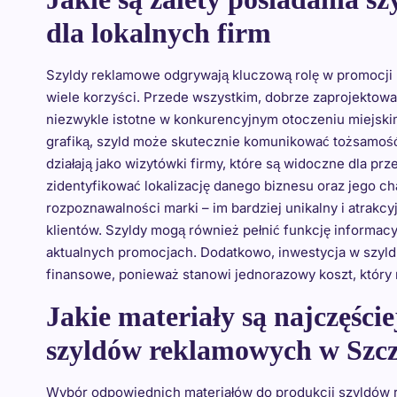
dla lokalnych firm
Szyldy reklamowe odgrywają kluczową rolę w promocji 
wiele korzyści. Przede wszystkim, dobrze zaprojektowa
niezwykle istotne w konkurencyjnym otoczeniu miejsk
grafiką, szyld może skutecznie komunikować tożsamość 
działają jako wizytówki firmy, które są widoczne dla pr
zidentyfikować lokalizację danego biznesu oraz jego cha
rozpoznawalności marki – im bardziej unikalny i atrakc
klientów. Szyldy mogą również pełnić funkcję informacy
aktualnych promocjach. Dodatkowo, inwestycja w szyld
finansowe, ponieważ stanowi jednorazowy koszt, który m
Jakie materiały są najczęśc
szyldów reklamowych w Szcz
Wybór odpowiednich materiałów do produkcji szyldów re