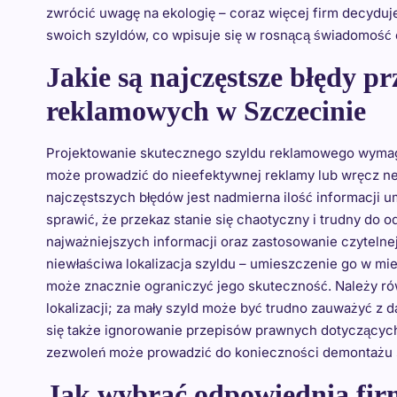
zwrócić uwagę na ekologię – coraz więcej firm decyduj
swoich szyldów, co wpisuje się w rosnącą świadomość 
Jakie są najczęstsze błędy p
reklamowych w Szczecinie
Projektowanie skutecznego szyldu reklamowego wymaga
może prowadzić do nieefektywnej reklamy lub wręcz n
najczęstszych błędów jest nadmierna ilość informacji u
sprawić, że przekaz stanie się chaotyczny i trudny do o
najważniejszych informacji oraz zastosowanie czytelnej
niewłaściwa lokalizacja szyldu – umieszczenie go w mi
może znacznie ograniczyć jego skuteczność. Należy ró
lokalizacji; za mały szyld może być trudno zauważyć z 
się także ignorowanie przepisów prawnych dotyczącyc
zezwoleń może prowadzić do konieczności demontażu s
Jak wybrać odpowiednią fir