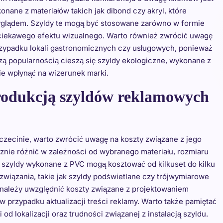
nane z materiałów takich jak dibond czy akryl, które
wyglądem. Szyldy te mogą być stosowane zarówno w formie
ie ciekawego efektu wizualnego. Warto również zwrócić uwagę
przypadku lokali gastronomicznych czy usługowych, ponieważ
zą popularnością cieszą się szyldy ekologiczne, wykonane z
e wpłynąć na wizerunek marki.
produkcją szyldów reklamowych
zecinie, warto zwrócić uwagę na koszty związane z jego
nie różnić w zależności od wybranego materiału, rozmiaru
 szyldy wykonane z PVC mogą kosztować od kilkuset do kilku
związania, takie jak szyldy podświetlane czy trójwymiarowe
 należy uwzględnić koszty związane z projektowaniem
 przypadku aktualizacji treści reklamy. Warto także pamiętać
d lokalizacji oraz trudności związanej z instalacją szyldu.