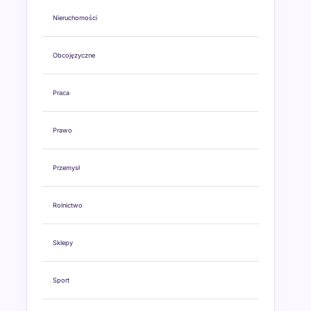
Nieruchomości
Obcojęzyczne
Praca
Prawo
Przemysł
Rolnictwo
Sklepy
Sport