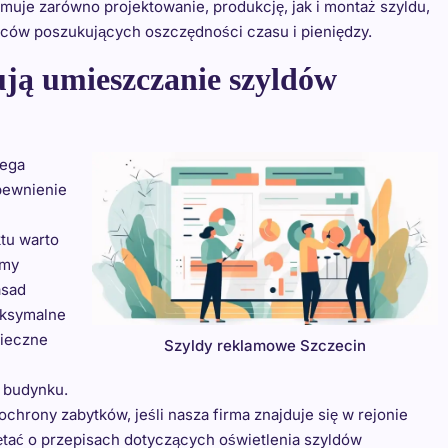
muje zarówno projektowanie, produkcję, jak i montaż szyldu,
ców poszukujących oszczędności czasu i pieniędzy.
ują umieszczanie szyldów
lega
pewnienie
ktu warto
amy
asad
aksymalne
nieczne
Szyldy reklamowe Szczecin
 budynku.
hrony zabytków, jeśli nasza firma znajduje się w rejonie
tać o przepisach dotyczących oświetlenia szyldów