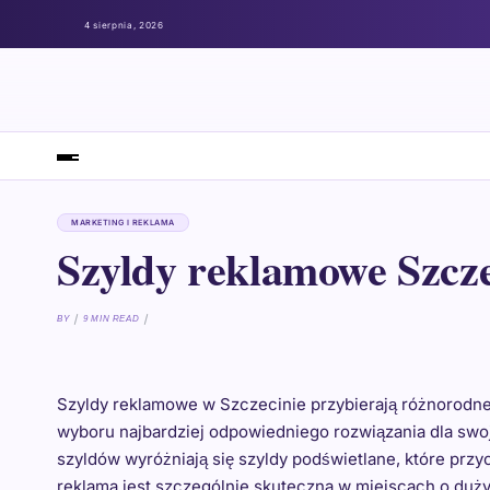
4 sierpnia, 2026
MARKETING I REKLAMA
Szyldy reklamowe Szcz
BY
9 MIN READ
Szyldy reklamowe w Szczecinie przybierają różnorodne
wyboru najbardziej odpowiedniego rozwiązania dla swoj
szyldów wyróżniają się szyldy podświetlane, które przy
reklama jest szczególnie skuteczna w miejscach o duży