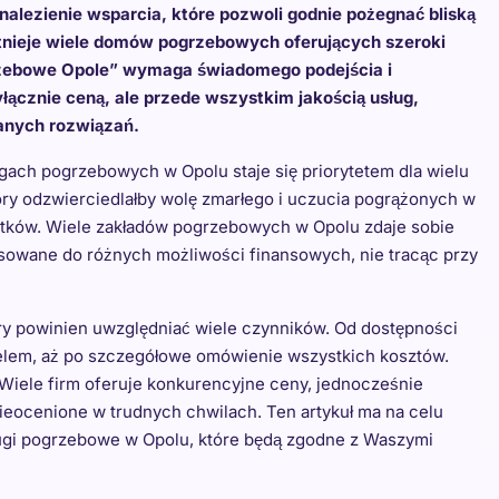
alezienie wsparcia, które pozwoli godnie pożegnać bliską
stnieje wiele domów pogrzebowych oferujących szeroki
ogrzebowe Opole” wymaga świadomego podejścia i
yłącznie ceną, ale przede wszystkim jakością usług,
anych rozwiązań.
ugach pogrzebowych w Opolu staje się priorytetem dla wielu
ry odzwierciedlałby wolę zmarłego i uczucia pogrążonych w
atków. Wiele zakładów pogrzebowych w Opolu zdaje sobie
tosowane do różnych możliwości finansowych, nie tracąc przy
y powinien uwzględniać wiele czynników. Od dostępności
elem, aż po szczegółowe omówienie wszystkich kosztów.
 Wiele firm oferuje konkurencyjne ceny, jednocześnie
nieocenione w trudnych chwilach. Ten artykuł ma na celu
usługi pogrzebowe w Opolu, które będą zgodne z Waszymi