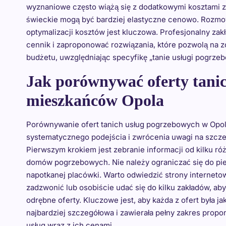
wyznaniowe często wiążą się z dodatkowymi kosztami 
świeckie mogą być bardziej elastyczne cenowo. Rozm
optymalizacji kosztów jest kluczowa. Profesjonalny za
cennik i zaproponować rozwiązania, które pozwolą na
budżetu, uwzględniając specyfikę „tanie usługi pogrze
Jak porównywać oferty tani
mieszkańców Opola
Porównywanie ofert tanich usług pogrzebowych w Op
systematycznego podejścia i zwrócenia uwagi na szcze
Pierwszym krokiem jest zebranie informacji od kilku ró
domów pogrzebowych. Nie należy ograniczać się do pi
napotkanej placówki. Warto odwiedzić strony interneto
zadzwonić lub osobiście udać się do kilku zakładów, ab
odrębne oferty. Kluczowe jest, aby każda z ofert była ja
najbardziej szczegółowa i zawierała pełny zakres pro
usług wraz z ich cenami.