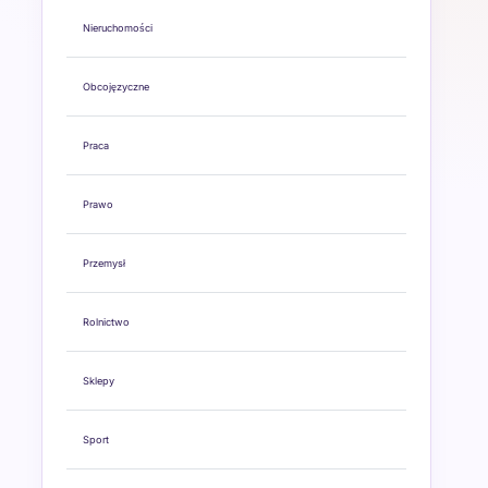
Nieruchomości
Obcojęzyczne
Praca
Prawo
Przemysł
Rolnictwo
Sklepy
Sport