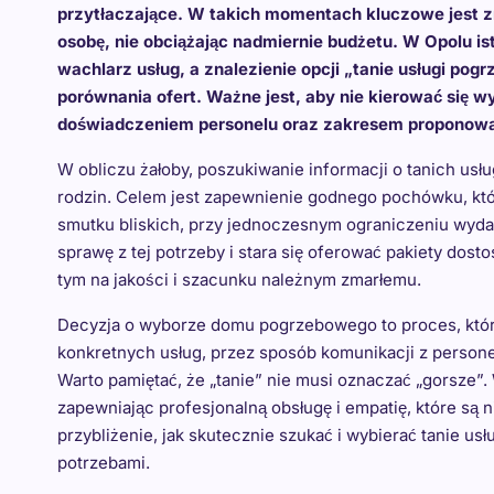
przytłaczające. W takich momentach kluczowe jest zn
osobę, nie obciążając nadmiernie budżetu. W Opolu i
wachlarz usług, a znalezienie opcji „tanie usługi p
porównania ofert. Ważne jest, aby nie kierować się w
doświadczeniem personelu oraz zakresem proponow
W obliczu żałoby, poszukiwanie informacji o tanich usł
rodzin. Celem jest zapewnienie godnego pochówku, któ
smutku bliskich, przy jednoczesnym ograniczeniu wyd
sprawę z tej potrzeby i stara się oferować pakiety dos
tym na jakości i szacunku należnym zmarłemu.
Decyzja o wyborze domu pogrzebowego to proces, któr
konkretnych usług, przez sposób komunikacji z person
Warto pamiętać, że „tanie” nie musi oznaczać „gorsze”.
zapewniając profesjonalną obsługę i empatię, które są 
przybliżenie, jak skutecznie szukać i wybierać tanie 
potrzebami.