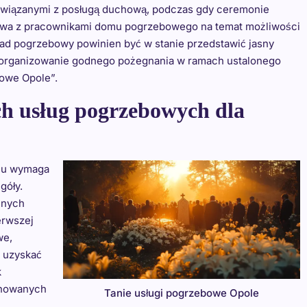
związanymi z posługą duchową, podczas gdy ceremonie
owa z pracownikami domu pogrzebowego na temat możliwości
kład pogrzebowy powinien być w stanie przedstawić jasny
 zorganizowanie godnego pożegnania w ramach ustalonego
bowe Opole”.
ch usług pogrzebowych dla
olu wymaga
góły.
żnych
erwszej
we,
y uzyskać
k
ponowanych
Tanie usługi pogrzebowe Opole