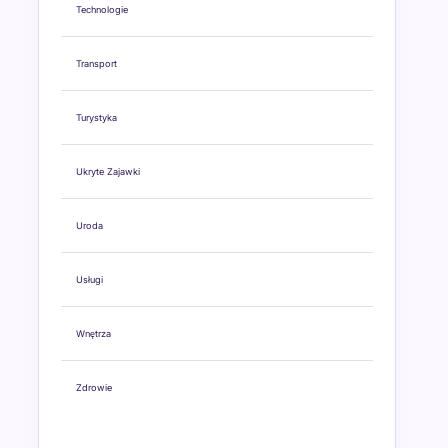
Technologie
Transport
Turystyka
Ukryte Zajawki
Uroda
Usługi
Wnętrza
Zdrowie