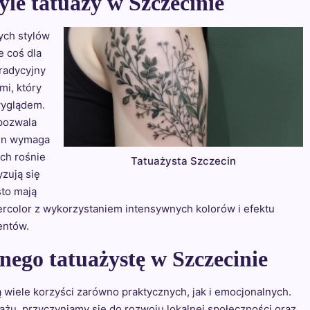
yle tatuaży w Szczecinie
ych stylów
e coś dla
tradycyjny
mi, który
wyglądem.
 pozwala
ten wymaga
ach rośnie
Tatuażysta Szczecin
yzują się
sto mają
atercolor z wykorzystaniem intensywnych kolorów i efektu
entów.
nego tatuażystę w Szczecinie
 wiele korzyści zarówno praktycznych, jak i emocjonalnych.
uażu, przyczyniamy się do rozwoju lokalnej społeczności oraz