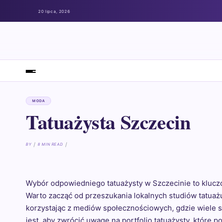
20 lipca, 2026
MODA
Tatuażysta Szczecin
BY
8 MIN READ
Wybór odpowiedniego tatuażysty w Szczecinie to kluc
Warto zacząć od przeszukania lokalnych studiów tatuażu,
korzystając z mediów społecznościowych, gdzie wiele s
jest, aby zwrócić uwagę na portfolio tatuażysty, które p