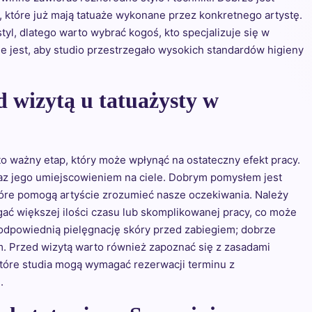
 które już mają tatuaże wykonane przez konkretnego artystę.
tyl, dlatego warto wybrać kogoś, kto specjalizuje się w
tne jest, aby studio przestrzegało wysokich standardów higieny
d wizytą u tatuażysty w
to ważny etap, który może wpłynąć na ostateczny efekt pracy.
az jego umiejscowieniem na ciele. Dobrym pomysłem jest
które pomogą artyście zrozumieć nasze oczekiwania. Należy
ać większej ilości czasu lub skomplikowanej pracy, co może
 odpowiednią pielęgnację skóry przed zabiegiem; dobrze
m. Przed wizytą warto również zapoznać się z zasadami
które studia mogą wymagać rezerwacji terminu z
.