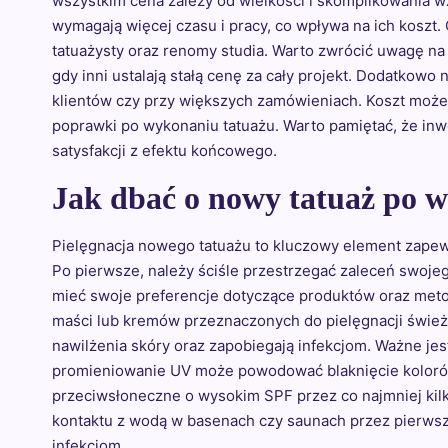
wszystkim cena zależy od wielkości i skomplikowania w
wymagają więcej czasu i pracy, co wpływa na ich koszt
tatuażysty oraz renomy studia. Warto zwrócić uwagę na 
gdy inni ustalają stałą cenę za cały projekt. Dodatkowo 
klientów czy przy większych zamówieniach. Koszt może 
poprawki po wykonaniu tatuażu. Warto pamiętać, że inwe
satysfakcji z efektu końcowego.
Jak dbać o nowy tatuaż po w
Pielęgnacja nowego tatuażu to kluczowy element zapewni
Po pierwsze, należy ściśle przestrzegać zaleceń swojeg
mieć swoje preferencje dotyczące produktów oraz metod
maści lub kremów przeznaczonych do pielęgnacji śwież
nawilżenia skóry oraz zapobiegają infekcjom. Ważne jes
promieniowanie UV może powodować blaknięcie kolorów 
przeciwsłoneczne o wysokim SPF przez co najmniej kilk
kontaktu z wodą w basenach czy saunach przez pierwsz
infekcjom.