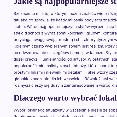
Jakie są najpopularniejsze st
Szczecin to miasto, w którym można znaleźć wiele różn
tatuaży, co sprawia, że każdy miłośnik body artu znajdzi
siebie. Wśród najpopularniejszych stylów wyróżnia się 
styl old school z wyrazistymi kolorami i grubymi kontura
przyciąga uwagę swoją prostotą i charakterystycznym 
Kolejnym często wybieranym stylem jest realizm, który
na odwzorowanie szczegółów i emocji w tatuażu. Styl 
dużej precyzji i umiejętności od artysty. W ostatnich lat
popularność minimalistycznych tatuaży, które charakter
prostymi liniami i niewielkimi detalami. Takie wzory czę
głębokie znaczenie dla ich właścicieli. Również styl w
rozmycia cieszy się dużym zainteresowaniem wśród kli
Dlaczego warto wybrać lokal
Wybór lokalnego tatuażysty w Szczecinie niesie ze sobą
Po pierwsze, wspierając lokalnych artystów i studia tat