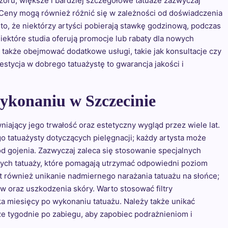
zoru; większe i bardziej szczegółowe tatuaże zazwyczaj
. Ceny mogą również różnić się w zależności od doświadczenia
to, że niektórzy artyści pobierają stawkę godzinową, podczas
niektóre studia oferują promocje lub rabaty dla nowych
także obejmować dodatkowe usługi, takie jak konsultacje czy
stycja w dobrego tatuażystę to gwarancja jakości i
ykonaniu w Szczecinie
ający jego trwałość oraz estetyczny wygląd przez wiele lat.
o tatuażysty dotyczących pielęgnacji; każdy artysta może
 gojenia. Zazwyczaj zaleca się stosowanie specjalnych
ych tatuaży, które pomagają utrzymać odpowiedni poziom
t również unikanie nadmiernego narażania tatuażu na słońce;
oraz uszkodzenia skóry. Warto stosować filtry
a miesięcy po wykonaniu tatuażu. Należy także unikać
e tygodnie po zabiegu, aby zapobiec podrażnieniom i