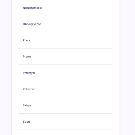
Nieruchomości
Obcojęzyczne
Praca
Prawo
Przemysł
Rolnictwo
Sklepy
Sport