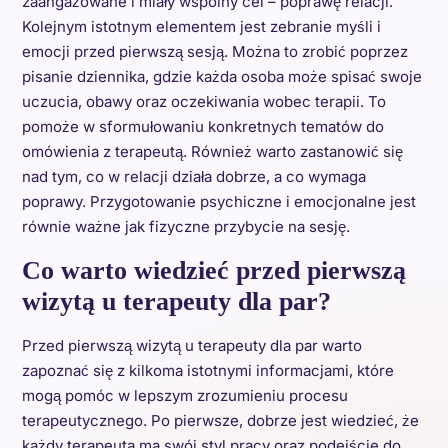
zaangażowane i miały wspólny cel – poprawę relacji.
Kolejnym istotnym elementem jest zebranie myśli i
emocji przed pierwszą sesją. Można to zrobić poprzez
pisanie dziennika, gdzie każda osoba może spisać swoje
uczucia, obawy oraz oczekiwania wobec terapii. To
pomoże w sformułowaniu konkretnych tematów do
omówienia z terapeutą. Również warto zastanowić się
nad tym, co w relacji działa dobrze, a co wymaga
poprawy. Przygotowanie psychiczne i emocjonalne jest
równie ważne jak fizyczne przybycie na sesję.
Co warto wiedzieć przed pierwszą
wizytą u terapeuty dla par?
Przed pierwszą wizytą u terapeuty dla par warto
zapoznać się z kilkoma istotnymi informacjami, które
mogą pomóc w lepszym zrozumieniu procesu
terapeutycznego. Po pierwsze, dobrze jest wiedzieć, że
każdy terapeuta ma swój styl pracy oraz podejście do