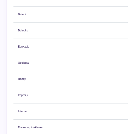
Dzieci
Dziecko
Edukacja
Geologia
Hobby
Imprezy
Internet
Marketing i reklama