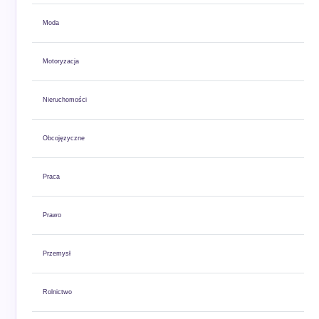
Moda
Motoryzacja
Nieruchomości
Obcojęzyczne
Praca
Prawo
Przemysł
Rolnictwo