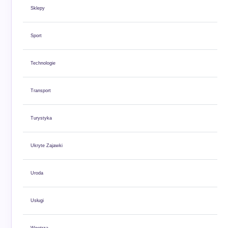
Sklepy
Sport
Technologie
Transport
Turystyka
Ukryte Zajawki
Uroda
Usługi
Wnętrza