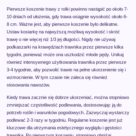
Pierwsze koszenie trawy z rolki powinno nastąpić po około 7-
10 dniach od ułożenia, gdy trawa osiągnie wysokość około 6-
8 cm. Ważne jest, aby pierwsze koszenie było delikatne.
Ustaw kosiarkę na najwyższą możliwą wysokość i skróć
trawę o nie więcej niż 1/3 jej długości. Nigdy nie używaj
podkaszarki na krawędziach trawnika przez pierwsze kilka
tygodni, ponieważ może ona uszkodzić młode pędy. Unikaj
również intensywnego użytkowania trawnika przez pierwsze
3-4 tygodnie, aby pozwolić trawie na pełne ukorzenienie się i
wzmocnienie. W tym czasie nie zaleca się również
stosowania nawozów.
Kiedy trawa zacznie się dobrze ukorzeniać, można stopniowo
zmniejszać częstotliwość podlewania, dostosowując ją do
potrzeb roślin i warunków pogodowych. Zazwyczaj wystarczy
podlewać 2-3 razy w tygodniu. Regularne koszenie jest już
kluczowe dla utrzymania estetycznego wyglądu i gęstości
trawnika. Po pierwszym koszeniu, stopniowo obniżaj