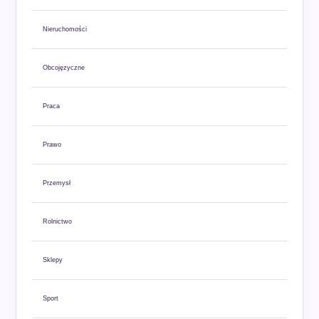
Nieruchomości
Obcojęzyczne
Praca
Prawo
Przemysł
Rolnictwo
Sklepy
Sport