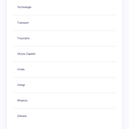
Technologie
Transport
Turystyka
Ukryte Zajawki
Uroda
Usługi
Wnętrza
Zdrowie