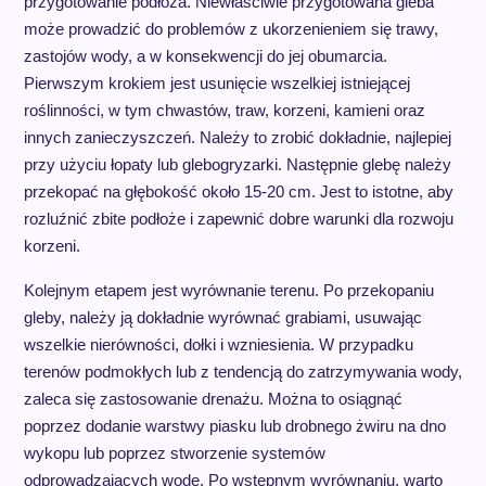
przygotowanie podłoża. Niewłaściwie przygotowana gleba
może prowadzić do problemów z ukorzenieniem się trawy,
zastojów wody, a w konsekwencji do jej obumarcia.
Pierwszym krokiem jest usunięcie wszelkiej istniejącej
roślinności, w tym chwastów, traw, korzeni, kamieni oraz
innych zanieczyszczeń. Należy to zrobić dokładnie, najlepiej
przy użyciu łopaty lub glebogryzarki. Następnie glebę należy
przekopać na głębokość około 15-20 cm. Jest to istotne, aby
rozluźnić zbite podłoże i zapewnić dobre warunki dla rozwoju
korzeni.
Kolejnym etapem jest wyrównanie terenu. Po przekopaniu
gleby, należy ją dokładnie wyrównać grabiami, usuwając
wszelkie nierówności, dołki i wzniesienia. W przypadku
terenów podmokłych lub z tendencją do zatrzymywania wody,
zaleca się zastosowanie drenażu. Można to osiągnąć
poprzez dodanie warstwy piasku lub drobnego żwiru na dno
wykopu lub poprzez stworzenie systemów
odprowadzających wodę. Po wstępnym wyrównaniu, warto