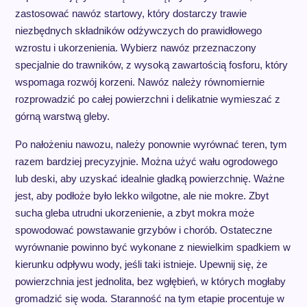
zastosować nawóz startowy, który dostarczy trawie
niezbędnych składników odżywczych do prawidłowego
wzrostu i ukorzenienia. Wybierz nawóz przeznaczony
specjalnie do trawników, z wysoką zawartością fosforu, który
wspomaga rozwój korzeni. Nawóz należy równomiernie
rozprowadzić po całej powierzchni i delikatnie wymieszać z
górną warstwą gleby.
Po nałożeniu nawozu, należy ponownie wyrównać teren, tym
razem bardziej precyzyjnie. Można użyć wału ogrodowego
lub deski, aby uzyskać idealnie gładką powierzchnię. Ważne
jest, aby podłoże było lekko wilgotne, ale nie mokre. Zbyt
sucha gleba utrudni ukorzenienie, a zbyt mokra może
spowodować powstawanie grzybów i chorób. Ostateczne
wyrównanie powinno być wykonane z niewielkim spadkiem w
kierunku odpływu wody, jeśli taki istnieje. Upewnij się, że
powierzchnia jest jednolita, bez wgłębień, w których mogłaby
gromadzić się woda. Staranność na tym etapie procentuje w