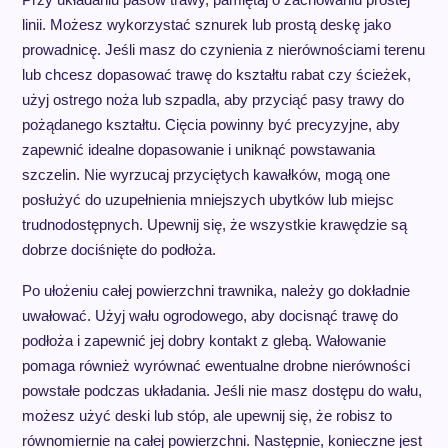
linii. Możesz wykorzystać sznurek lub prostą deskę jako
prowadnicę. Jeśli masz do czynienia z nierównościami terenu
lub chcesz dopasować trawę do kształtu rabat czy ścieżek,
użyj ostrego noża lub szpadla, aby przyciąć pasy trawy do
pożądanego kształtu. Cięcia powinny być precyzyjne, aby
zapewnić idealne dopasowanie i uniknąć powstawania
szczelin. Nie wyrzucaj przyciętych kawałków, mogą one
posłużyć do uzupełnienia mniejszych ubytków lub miejsc
trudnodostępnych. Upewnij się, że wszystkie krawędzie są
dobrze dociśnięte do podłoża.
Po ułożeniu całej powierzchni trawnika, należy go dokładnie
uwałować. Użyj wału ogrodowego, aby docisnąć trawę do
podłoża i zapewnić jej dobry kontakt z glebą. Wałowanie
pomaga również wyrównać ewentualne drobne nierówności
powstałe podczas układania. Jeśli nie masz dostępu do wału,
możesz użyć deski lub stóp, ale upewnij się, że robisz to
równomiernie na całej powierzchni. Następnie, konieczne jest