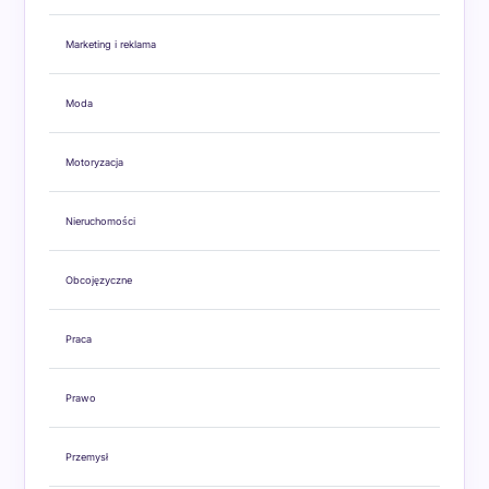
Marketing i reklama
Moda
Motoryzacja
Nieruchomości
Obcojęzyczne
Praca
Prawo
Przemysł