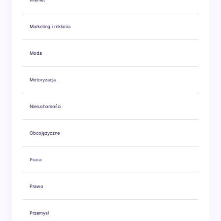
Marketing i reklama
Moda
Motoryzacja
Nieruchomości
Obcojęzyczne
Praca
Prawo
Przemysł