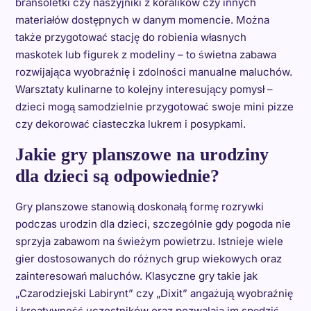
bransoletki czy naszyjniki z koralików czy innych
materiałów dostępnych w danym momencie. Można
także przygotować stację do robienia własnych
maskotek lub figurek z modeliny – to świetna zabawa
rozwijająca wyobraźnię i zdolności manualne maluchów.
Warsztaty kulinarne to kolejny interesujący pomysł –
dzieci mogą samodzielnie przygotować swoje mini pizze
czy dekorować ciasteczka lukrem i posypkami.
Jakie gry planszowe na urodziny
dla dzieci są odpowiednie?
Gry planszowe stanowią doskonałą formę rozrywki
podczas urodzin dla dzieci, szczególnie gdy pogoda nie
sprzyja zabawom na świeżym powietrzu. Istnieje wiele
gier dostosowanych do różnych grup wiekowych oraz
zainteresowań maluchów. Klasyczne gry takie jak
„Czarodziejski Labirynt” czy „Dixit” angażują wyobraźnię
i kreatywność uczestników oraz pozwalają im spędzić