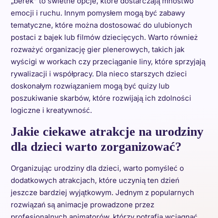
„berek” to świetne opcje, które dostarczają mnóstwo
emocji i ruchu. Innym pomysłem mogą być zabawy
tematyczne, które można dostosować do ulubionych
postaci z bajek lub filmów dziecięcych. Warto również
rozważyć organizację gier plenerowych, takich jak
wyścigi w workach czy przeciąganie liny, które sprzyjają
rywalizacji i współpracy. Dla nieco starszych dzieci
doskonałym rozwiązaniem mogą być quizy lub
poszukiwanie skarbów, które rozwijają ich zdolności
logiczne i kreatywność.
Jakie ciekawe atrakcje na urodziny
dla dzieci warto zorganizować?
Organizując urodziny dla dzieci, warto pomyśleć o
dodatkowych atrakcjach, które uczynią ten dzień
jeszcze bardziej wyjątkowym. Jednym z popularnych
rozwiązań są animacje prowadzone przez
profesjonalnych animatorów, którzy potrafią wciągnąć