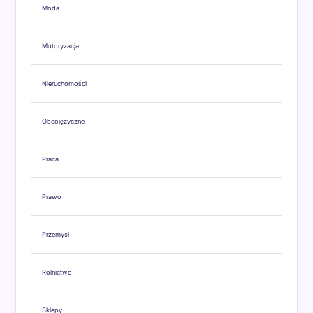
Moda
Motoryzacja
Nieruchomości
Obcojęzyczne
Praca
Prawo
Przemysł
Rolnictwo
Sklepy