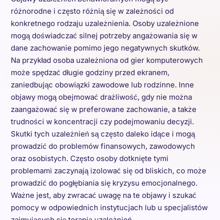
różnorodne i często różnią się w zależności od
konkretnego rodzaju uzależnienia. Osoby uzależnione
mogą doświadczać silnej potrzeby angażowania się w
dane zachowanie pomimo jego negatywnych skutków.
Na przykład osoba uzależniona od gier komputerowych
może spędzać długie godziny przed ekranem,
zaniedbując obowiązki zawodowe lub rodzinne. Inne
objawy mogą obejmować drażliwość, gdy nie można
zaangażować się w preferowane zachowanie, a także
trudności w koncentracji czy podejmowaniu decyzji.
Skutki tych uzależnień są często daleko idące i mogą
prowadzić do problemów finansowych, zawodowych
oraz osobistych. Często osoby dotknięte tymi
problemami zaczynają izolować się od bliskich, co może
prowadzić do pogłębiania się kryzysu emocjonalnego.
Ważne jest, aby zwracać uwagę na te objawy i szukać
pomocy w odpowiednich instytucjach lub u specjalistów
zajmujących się terapią uzależnień.