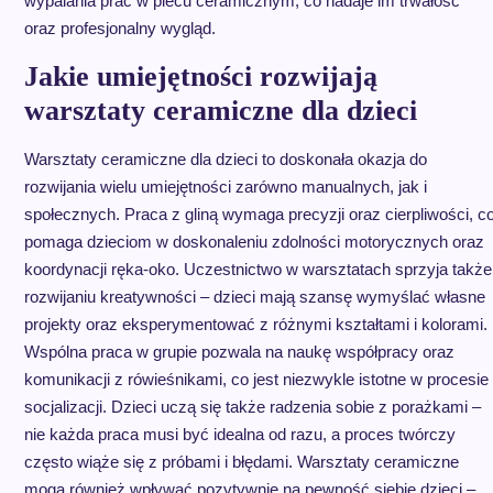
wypalania prac w piecu ceramicznym, co nadaje im trwałość
oraz profesjonalny wygląd.
Jakie umiejętności rozwijają
warsztaty ceramiczne dla dzieci
Warsztaty ceramiczne dla dzieci to doskonała okazja do
rozwijania wielu umiejętności zarówno manualnych, jak i
społecznych. Praca z gliną wymaga precyzji oraz cierpliwości, c
pomaga dzieciom w doskonaleniu zdolności motorycznych oraz
koordynacji ręka-oko. Uczestnictwo w warsztatach sprzyja także
rozwijaniu kreatywności – dzieci mają szansę wymyślać własne
projekty oraz eksperymentować z różnymi kształtami i kolorami.
Wspólna praca w grupie pozwala na naukę współpracy oraz
komunikacji z rówieśnikami, co jest niezwykle istotne w procesie
socjalizacji. Dzieci uczą się także radzenia sobie z porażkami –
nie każda praca musi być idealna od razu, a proces twórczy
często wiąże się z próbami i błędami. Warsztaty ceramiczne
mogą również wpływać pozytywnie na pewność siebie dzieci –