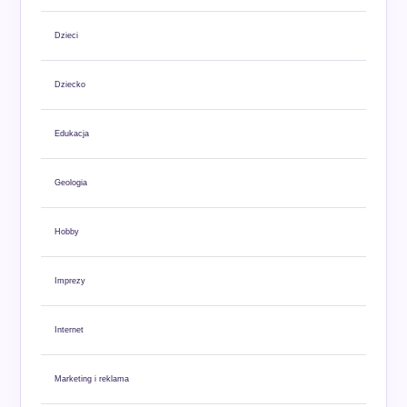
Dzieci
Dziecko
Edukacja
Geologia
Hobby
Imprezy
Internet
Marketing i reklama