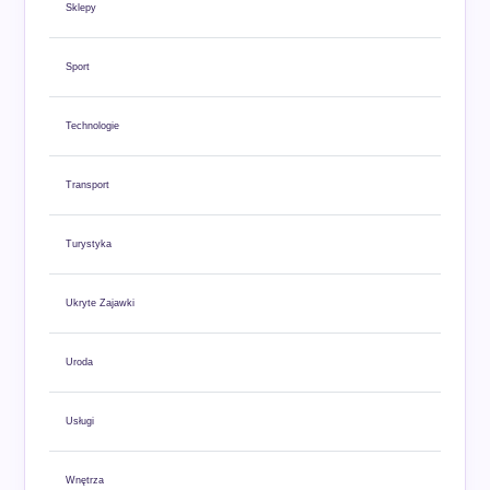
Sklepy
Sport
Technologie
Transport
Turystyka
Ukryte Zajawki
Uroda
Usługi
Wnętrza