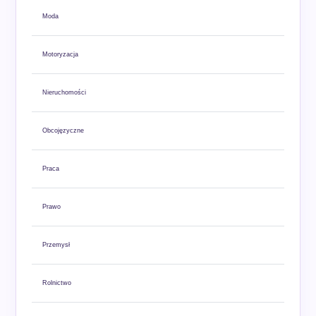
Moda
Motoryzacja
Nieruchomości
Obcojęzyczne
Praca
Prawo
Przemysł
Rolnictwo