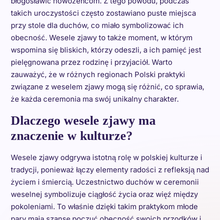
błogosławić nowożeńcom. Z tego powodu, podczas
takich uroczystości często zostawiano puste miejsca
przy stole dla duchów, co miało symbolizować ich
obecność. Wesele zjawy to także moment, w którym
wspomina się bliskich, którzy odeszli, a ich pamięć jest
pielęgnowana przez rodzinę i przyjaciół. Warto
zauważyć, że w różnych regionach Polski praktyki
związane z weselem zjawy mogą się różnić, co sprawia,
że każda ceremonia ma swój unikalny charakter.
Dlaczego wesele zjawy ma
znaczenie w kulturze?
Wesele zjawy odgrywa istotną rolę w polskiej kulturze i
tradycji, ponieważ łączy elementy radości z refleksją nad
życiem i śmiercią. Uczestnictwo duchów w ceremonii
weselnej symbolizuje ciągłość życia oraz więź między
pokoleniami. To właśnie dzięki takim praktykom młode
pary mają szansę poczuć obecność swoich przodków i