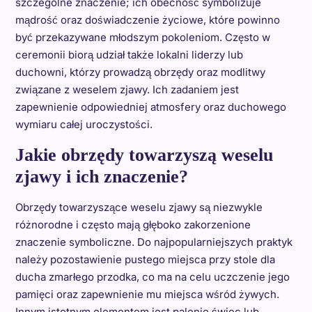
szczególne znaczenie; ich obecność symbolizuje
mądrość oraz doświadczenie życiowe, które powinno
być przekazywane młodszym pokoleniom. Często w
ceremonii biorą udział także lokalni liderzy lub
duchowni, którzy prowadzą obrzędy oraz modlitwy
związane z weselem zjawy. Ich zadaniem jest
zapewnienie odpowiedniej atmosfery oraz duchowego
wymiaru całej uroczystości.
Jakie obrzędy towarzyszą weselu
zjawy i ich znaczenie?
Obrzędy towarzyszące weselu zjawy są niezwykle
różnorodne i często mają głęboko zakorzenione
znaczenie symboliczne. Do najpopularniejszych praktyk
należy pozostawienie pustego miejsca przy stole dla
ducha zmarłego przodka, co ma na celu uczczenie jego
pamięci oraz zapewnienie mu miejsca wśród żywych.
Innym istotnym elementem jest palenie świec lub