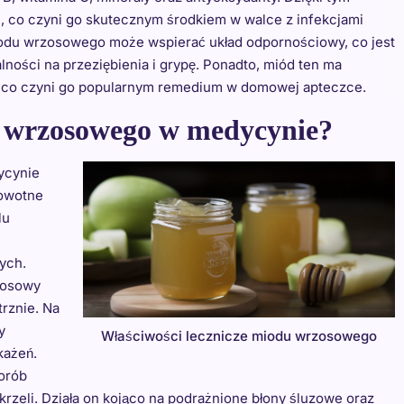
, co czyni go skutecznym środkiem w walce z infekcjami
du wrzosowego może wspierać układ odpornościowy, co jest
ności na przeziębienia i grypę. Ponadto, miód ten ma
l, co czyni go popularnym remedium w domowej apteczce.
u wrzosowego w medycynie?
ycynie
rowotne
lu
ych.
zosowy
rznie. Na
y
Właściwości lecznicze miodu wrzosowego
każeń.
horób
rzeli. Działa on kojąco na podrażnione błony śluzowe oraz