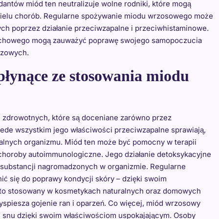
antów miód ten neutralizuje wolne rodniki, które mogą
 wielu chorób. Regularne spożywanie miodu wrzosowego może
ch poprzez działanie przeciwzapalne i przeciwhistaminowe.
ddechowego mogą zauważyć poprawę swojego samopoczucia
uzowych.
 płynące ze stosowania miodu
 zdrowotnych, które są doceniane zarówno przez
rzede wszystkim jego właściwości przeciwzapalne sprawiają,
alnych organizmu. Miód ten może być pomocny w terapii
 choroby autoimmunologiczne. Jego działanie detoksykacyjne
 substancji nagromadzonych w organizmie. Regularne
 się do poprawy kondycji skóry – dzięki swoim
sto stosowany w kosmetykach naturalnych oraz domowych
yspiesza gojenie ran i oparzeń. Co więcej, miód wrzosowy
i snu dzięki swoim właściwościom uspokajającym. Osoby