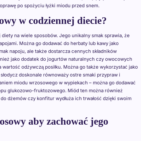
oprawę po spożyciu łyżki miodu przed snem.
owy w codziennej diecie?
diety na wiele sposobów. Jego unikalny smak sprawia, że
apojami. Można go dodawać do herbaty lub kawy jako
 smak napoju, ale także dostarcza cennych składników
nież jako dodatek do jogurtów naturalnych czy owocowych
 wartość odżywczą posiłku. Można go także wykorzystać jako
o słodycz doskonale równoważy ostre smaki przypraw i
waniem miodu wrzosowego w wypiekach – można go dodawać
yropu glukozowo-fruktozowego. Miód ten można również
do dżemów czy konfitur wydłuża ich trwałość dzięki swoim
osowy aby zachować jego