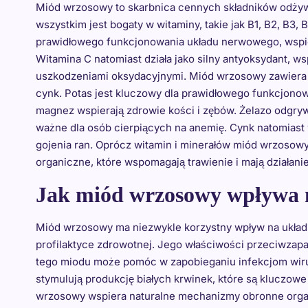
Miód wrzosowy to skarbnica cennych składników odżyw
wszystkim jest bogaty w witaminy, takie jak B1, B2, B3,
prawidłowego funkcjonowania układu nerwowego, wspiera
Witamina C natomiast działa jako silny antyoksydant, 
uszkodzeniami oksydacyjnymi. Miód wrzosowy zawiera ta
cynk. Potas jest kluczowy dla prawidłowego funkcjonowa
magnez wspierają zdrowie kości i zębów. Żelazo odgrywa
ważne dla osób cierpiących na anemię. Cynk natomiast
gojenia ran. Oprócz witamin i minerałów miód wrzoso
organiczne, które wspomagają trawienie i mają działani
Jak miód wrzosowy wpływa 
Miód wrzosowy ma niezwykle korzystny wpływ na układ
profilaktyce zdrowotnej. Jego właściwości przeciwzapa
tego miodu może pomóc w zapobieganiu infekcjom wiru
stymulują produkcję białych krwinek, które są kluczo
wrzosowy wspiera naturalne mechanizmy obronne orga