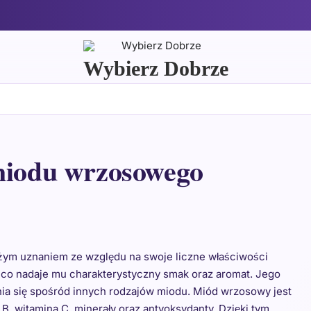
Wybierz Dobrze
 miodu wrzosowego
użym uznaniem ze względu na swoje liczne właściwości
 co nadaje mu charakterystyczny smak oraz aromat. Jego
nia się spośród innych rodzajów miodu. Miód wrzosowy jest
 B, witamina C, minerały oraz antyoksydanty. Dzięki tym