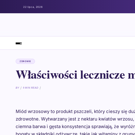
22 lipca, 2026
ZDROWIE
Właściwości lecznicze
BY
9 MIN READ
Miód wrzosowy to produkt pszczeli, który cieszy się d
zdrowotne. Wytwarzany jest z nektaru kwiatów wrzosu,
ciemna barwa i gęsta konsystencja sprawiają, że wyróż
bogaty w składniki odżywcze, takie jak witaminy z grupy