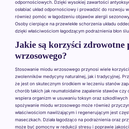
odpornościowych. Dzięki wysokiej zawartości antyoksyd
osłabiać układ odpornościowy i prowadzić do rozwoju
również pomóc w łagodzeniu objawów alergii sezonowy
Osoby cierpiące na przewlekłe schorzenia układu o
dzięki właściwościom łagodzącym podrażnienia błon śl
Jakie są korzyści zdrowotne
wrzosowego?
Stosowanie miodu wrzosowego przynosi wiele korzyści
zwolenników medycyny naturalnej, jak i tradycyjnej. P
że jest on skutecznym środkiem w leczeniu stanów zap
chorób takich jak reumatoidalne zapalenie stawów czy
wspiera organizm w usuwaniu toksyn oraz szkodliwych
spożywanie miodu wrzosowego może również przyczynić
właściwościom nawilżającym i regenerującym jest czę
maseczkach. Działa łagodząco na podrażnienia oraz prz
może być pomocny w redukcji stresu i poprawie jakośc