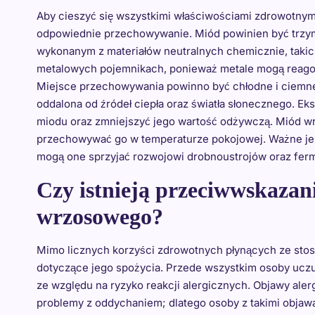
Aby cieszyć się wszystkimi właściwościami zdrowotnym
odpowiednie przechowywanie. Miód powinien być trzym
wykonanym z materiałów neutralnych chemicznie, takic
metalowych pojemnikach, ponieważ metale mogą reagow
Miejsce przechowywania powinno być chłodne i ciemne –
oddalona od źródeł ciepła oraz światła słonecznego. E
miodu oraz zmniejszyć jego wartość odżywczą. Miód w
przechowywać go w temperaturze pokojowej. Ważne jest
mogą one sprzyjać rozwojowi drobnoustrojów oraz ferm
Czy istnieją przeciwwskazan
wrzosowego?
Mimo licznych korzyści zdrowotnych płynących ze sto
dotyczące jego spożycia. Przede wszystkim osoby uczu
ze względu na ryzyko reakcji alergicznych. Objawy al
problemy z oddychaniem; dlatego osoby z takimi objaw