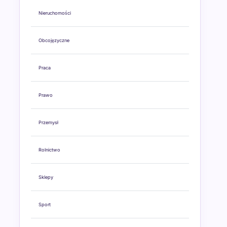
Nieruchomości
Obcojęzyczne
Praca
Prawo
Przemysł
Rolnictwo
Sklepy
Sport