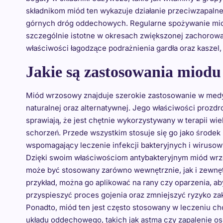
składnikom miód ten wykazuje działanie przeciwzapalne
górnych dróg oddechowych. Regularne spożywanie mio
szczególnie istotne w okresach zwiększonej zachorowal
właściwości łagodzące podrażnienia gardła oraz kasze
Jakie są zastosowania miod
Miód wrzosowy znajduje szerokie zastosowanie w med
naturalnej oraz alternatywnej. Jego właściwości prozd
sprawiają, że jest chętnie wykorzystywany w terapii wie
schorzeń. Przede wszystkim stosuje się go jako środek
wspomagający leczenie infekcji bakteryjnych i wirusow
Dzięki swoim właściwościom antybakteryjnym miód wr
może być stosowany zarówno wewnętrznie, jak i zewnęt
przykład, można go aplikować na rany czy oparzenia, ab
przyspieszyć proces gojenia oraz zmniejszyć ryzyko za
Ponadto, miód ten jest często stosowany w leczeniu c
układu oddechowego, takich jak astma czy zapalenie osk