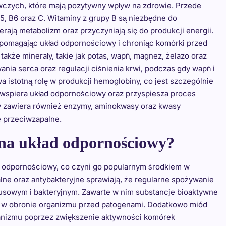
czych, które mają pozytywny wpływ na zdrowie. Przede
 B5, B6 oraz C. Witaminy z grupy B są niezbędne do
ją metabolizm oraz przyczyniają się do produkcji energii.
wspomagając układ odpornościowy i chroniąc komórki przed
kże minerały, takie jak potas, wapń, magnez, żelazo oraz
nia serca oraz regulacji ciśnienia krwi, podczas gdy wapń i
 istotną rolę w produkcji hemoglobiny, co jest szczególnie
 wspiera układ odpornościowy oraz przyspiesza proces
wy zawiera również enzymy, aminokwasy oraz kwasy
e przeciwzapalne.
na układ odpornościowy?
 odpornościowy, co czyni go popularnym środkiem w
lne oraz antybakteryjne sprawiają, że regularne spożywanie
sowym i bakteryjnym. Zawarte w nim substancje bioaktywne
we w obronie organizmu przed patogenami. Dodatkowo miód
nizmu poprzez zwiększenie aktywności komórek