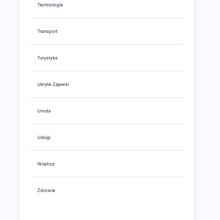
Technologie
Transport
Turystyka
Ukryte Zajawki
Uroda
Usługi
Wnętrza
Zdrowie