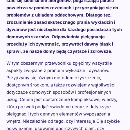
stać się siedliskiem alergenów, pogarszając jakość
powietrza w pomieszczeniach i przyczyniając się do
problemów z układem oddechowym. Dlatego też,
zrozumienie zasad skutecznego prania wykładzin i
dywanów jest niezbędne dla każdego posiadacza tych
domowych skarbów. Odpowiednia pielęgnacja
przedłuży ich żywotność, przywróci dawny blask i
sprawi, że nasze domy będą czystsze i zdrowsze.
W tym obszernym przewodniku zgłębimy wszystkie
aspekty związane z praniem wykładzin i dywanów.
Przyjrzymy się różnym metodom czyszczenia,
dostępnym środkom, a także rozwiejemy wątpliwości
dotyczące domowych sposobów i profesjonalnych
usług. Celem jest dostarczenie kompleksowej wiedzy,
która pozwoli podjąć świadome decyzje dotyczące
pielęgnacji tych cennych elementów wyposażenia
wnętrz. Niezależnie od tego, czy interesuje Cię szybkie
odświeżenie, usuwanie uporczywych plam, czy