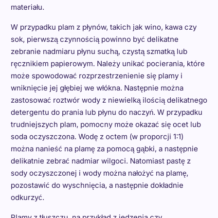
materiału.
W przypadku plam z płynów, takich jak wino, kawa czy
sok, pierwszą czynnością powinno być delikatne
zebranie nadmiaru płynu suchą, czystą szmatką lub
ręcznikiem papierowym. Należy unikać pocierania, które
może spowodować rozprzestrzenienie się plamy i
wniknięcie jej głębiej we włókna. Następnie można
zastosować roztwór wody z niewielką ilością delikatnego
detergentu do prania lub płynu do naczyń. W przypadku
trudniejszych plam, pomocny może okazać się ocet lub
soda oczyszczona. Wodę z octem (w proporcji 1:1)
można nanieść na plamę za pomocą gąbki, a następnie
delikatnie zebrać nadmiar wilgoci. Natomiast pastę z
sody oczyszczonej i wody można nałożyć na plamę,
pozostawić do wyschnięcia, a następnie dokładnie
odkurzyć.
Plamy z tłuszczu, na przykład z jedzenia czy