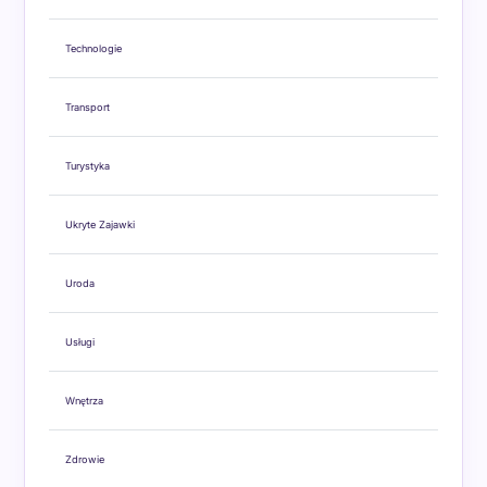
Technologie
Transport
Turystyka
Ukryte Zajawki
Uroda
Usługi
Wnętrza
Zdrowie