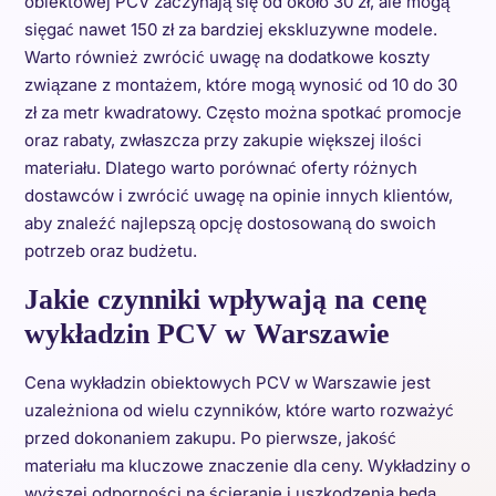
obiektowej PCV zaczynają się od około 30 zł, ale mogą
sięgać nawet 150 zł za bardziej ekskluzywne modele.
Warto również zwrócić uwagę na dodatkowe koszty
związane z montażem, które mogą wynosić od 10 do 30
zł za metr kwadratowy. Często można spotkać promocje
oraz rabaty, zwłaszcza przy zakupie większej ilości
materiału. Dlatego warto porównać oferty różnych
dostawców i zwrócić uwagę na opinie innych klientów,
aby znaleźć najlepszą opcję dostosowaną do swoich
potrzeb oraz budżetu.
Jakie czynniki wpływają na cenę
wykładzin PCV w Warszawie
Cena wykładzin obiektowych PCV w Warszawie jest
uzależniona od wielu czynników, które warto rozważyć
przed dokonaniem zakupu. Po pierwsze, jakość
materiału ma kluczowe znaczenie dla ceny. Wykładziny o
wyższej odporności na ścieranie i uszkodzenia będą