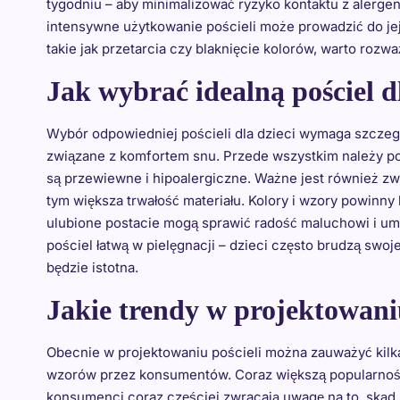
tygodniu – aby minimalizować ryzyko kontaktu z alerge
intensywne użytkowanie pościeli może prowadzić do jej
takie jak przetarcia czy blaknięcie kolorów, warto roz
Jak wybrać idealną pościel d
Wybór odpowiedniej pościeli dla dzieci wymaga szczegó
związane z komfortem snu. Przede wszystkim należy post
są przewiewne i hipoalergiczne. Ważne jest również zw
tym większa trwałość materiału. Kolory i wzory powinn
ulubione postacie mogą sprawić radość maluchowi i umi
pościel łatwą w pielęgnacji – dzieci często brudzą swo
będzie istotna.
Jakie trendy w projektowani
Obecnie w projektowaniu pościeli można zauważyć kilk
wzorów przez konsumentów. Coraz większą popularności
konsumenci coraz częściej zwracają uwagę na to, skąd 