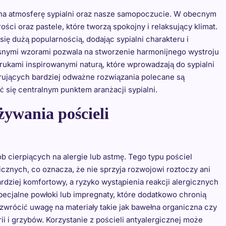
 na atmosferę sypialni oraz nasze samopoczucie. W obecnym
ści oraz pastele, które tworzą spokojny i relaksujący klimat.
ię dużą popularnością, dodając sypialni charakteru i
snymi wzorami pozwala na stworzenie harmonijnego wystroju
rukami inspirowanymi naturą, które wprowadzają do sypialni
erujących bardziej odważne rozwiązania polecane są
ć się centralnym punktem aranżacji sypialni.
żywania pościeli
b cierpiących na alergie lub astmę. Tego typu pościel
cznych, co oznacza, że nie sprzyja rozwojowi roztoczy ani
ardziej komfortowy, a ryzyko wystąpienia reakcji alergicznych
specjalne powłoki lub impregnaty, które dodatkowo chronią
zwrócić uwagę na materiały takie jak bawełna organiczna czy
ii i grzybów. Korzystanie z pościeli antyalergicznej może