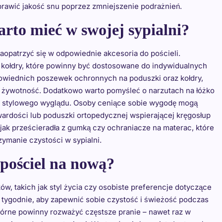
rawić jakość snu poprzez zmniejszenie podrażnień.
arto mieć w swojej sypialni?
aopatrzyć się w odpowiednie akcesoria do pościeli.
ołdry, które powinny być dostosowane do indywidualnych
owiednich poszewek ochronnych na poduszki oraz kołdry,
h żywotność. Dodatkowo warto pomyśleć o narzutach na łóżko
ni stylowego wyglądu. Osoby ceniące sobie wygodę mogą
wardości lub poduszki ortopedycznej wspierającej kręgosłup
ak prześcieradła z gumką czy ochraniacze na materac, które
zymanie czystości w sypialni.
 pościel na nową?
ów, takich jak styl życia czy osobiste preferencje dotyczące
a tygodnie, aby zapewnić sobie czystość i świeżość podczas
kórne powinny rozważyć częstsze pranie – nawet raz w