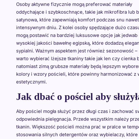
Osoby aktywne fizycznie mogą preferować materiały
oddychające i szybkoschnące, takie jak mikrofibra lub 
satynowa, które zapewniają komfort podczas snu nawet
intensywnym dniu. Z kolei osoby spędzające dużo cza
mogą postawić na bardziej luksusowe opcje jak jedwab
wysokiej jakości bawełnę egipską, które dodadzą elegan
sypialni. Ważnym aspektem jest również sezonowość – 
warto wybierać lżejsze tkaniny takie jak len czy cienka 
natomiast zimą grubsze materiały będą lepszym wybore
kolory i wzory pościeli, które powinny harmonizować z
estetycznymi.
Jak dbać o pościel aby służył
Aby pościel mogła służyć przez długi czas i zachować 
odpowiednia pielęgnacja. Przede wszystkim należy prz
tkanin. Większość pościeli można prać w pralce w temp
stosowania silnych detergentów oraz wybielaczy, które