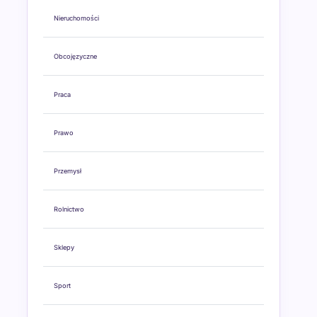
Nieruchomości
Obcojęzyczne
Praca
Prawo
Przemysł
Rolnictwo
Sklepy
Sport