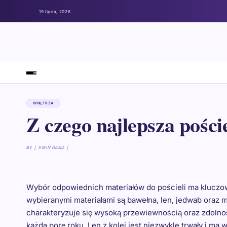
19 lipca, 2026
WNĘTRZA
Z czego najlepsza pości
BY
9 MIN READ
Wybór odpowiednich materiałów do pościeli ma kluczow
wybieranymi materiałami są bawełna, len, jedwab oraz m
charakteryzuje się wysoką przewiewnością oraz zdolnośc
każdą porę roku. Len z kolei jest niezwykle trwały i ma