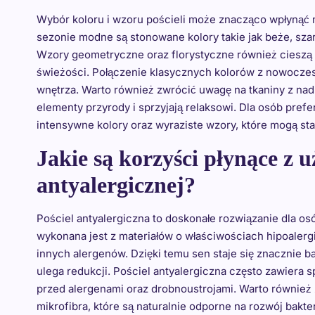
Wybór koloru i wzoru pościeli może znacząco wpłynąć
sezonie modne są stonowane kolory takie jak beże, szaro
Wzory geometryczne oraz florystyczne również cieszą s
świeżości. Połączenie klasycznych kolorów z nowocze
wnętrza. Warto również zwrócić uwagę na tkaniny z nad
elementy przyrody i sprzyjają relaksowi. Dla osób pref
intensywne kolory oraz wyraziste wzory, które mogą sta
Jakie są korzyści płynące z u
antyalergicznej?
Pościel antyalergiczna to doskonałe rozwiązanie dla osó
wykonana jest z materiałów o właściwościach hipoalergi
innych alergenów. Dzięki temu sen staje się znacznie b
ulega redukcji. Pościel antyalergiczna często zawiera 
przed alergenami oraz drobnoustrojami. Warto również 
mikrofibra, które są naturalnie odporne na rozwój bakter