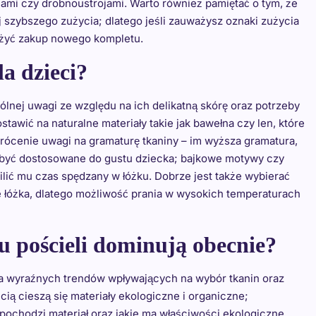
nami czy drobnoustrojami. Warto również pamiętać o tym, że
 szybszego zużycia; dlatego jeśli zauważysz oznaki zużycia
ważyć zakup nowego kompletu.
la dzieci?
lnej uwagi ze względu na ich delikatną skórę oraz potrzeby
awić na naturalne materiały takie jak bawełna czy len, które
rócenie uwagi na gramaturę tkaniny – im wyższa gramatura,
y być dostosowane do gustu dziecka; bajkowe motywy czy
lić mu czas spędzany w łóżku. Dobrze jest także wybierać
je łóżka, dlatego możliwość prania w wysokich temperaturach
u pościeli dominują obecnie?
a wyraźnych trendów wpływających na wybór tkanin oraz
ą cieszą się materiały ekologiczne i organiczne;
pochodzi materiał oraz jakie ma właściwości ekologiczne.