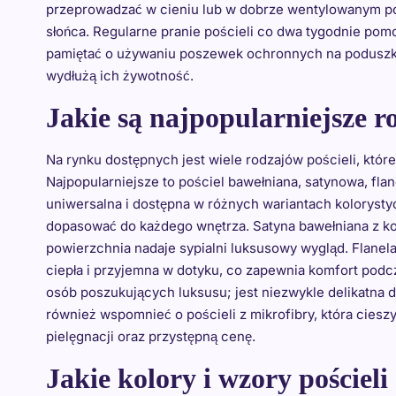
przeprowadzać w cieniu lub w dobrze wentylowanym po
słońca. Regularne pranie pościeli co dwa tygodnie pomo
pamiętać o używaniu poszewek ochronnych na poduszki o
wydłużą ich żywotność.
Jakie są najpopularniejsze r
Na rynku dostępnych jest wiele rodzajów pościeli, które
Najpopularniejsze to pościel bawełniana, satynowa, fla
uniwersalna i dostępna w różnych wariantach kolorysty
dopasować do każdego wnętrza. Satyna bawełniana z kole
powierzchnia nadaje sypialni luksusowy wygląd. Flanel
ciepła i przyjemna w dotyku, co zapewnia komfort podc
osób poszukujących luksusu; jest niezwykle delikatna d
również wspomnieć o pościeli z mikrofibry, która ciesz
pielęgnacji oraz przystępną cenę.
Jakie kolory i wzory pościel