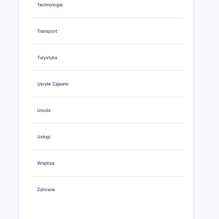
Technologie
Transport
Turystyka
Ukryte Zajawki
Uroda
Usługi
Wnętrza
Zdrowie