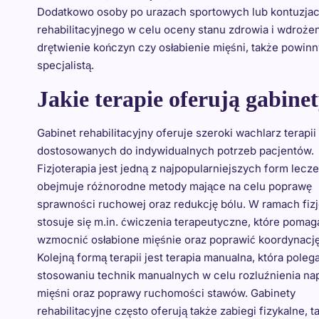
Dodatkowo osoby po urazach sportowych lub kontuzjach
rehabilitacyjnego w celu oceny stanu zdrowia i wdrożen
drętwienie kończyn czy osłabienie mięśni, także powin
specjalistą.
Jakie terapie oferują gabine
Gabinet rehabilitacyjny oferuje szeroki wachlarz terapii
dostosowanych do indywidualnych potrzeb pacjentów.
Fizjoterapia jest jedną z najpopularniejszych form lecze
obejmuje różnorodne metody mające na celu poprawę
sprawności ruchowej oraz redukcję bólu. W ramach fizj
stosuje się m.in. ćwiczenia terapeutyczne, które pomag
wzmocnić osłabione mięśnie oraz poprawić koordynacj
Kolejną formą terapii jest terapia manualna, która poleg
stosowaniu technik manualnych w celu rozluźnienia na
mięśni oraz poprawy ruchomości stawów. Gabinety
rehabilitacyjne często oferują także zabiegi fizykalne, ta