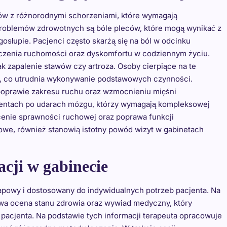
ów z różnorodnymi schorzeniami, które wymagają
 problemów zdrowotnych są bóle pleców, które mogą wynikać z
osłupie. Pacjenci często skarżą się na ból w odcinku
czenia ruchomości oraz dyskomfortu w codziennym życiu.
ak zapalenie stawów czy artroza. Osoby cierpiące na te
i, co utrudnia wykonywanie podstawowych czynności.
 poprawie zakresu ruchu oraz wzmocnieniu mięśni
cjentach po udarach mózgu, którzy wymagają kompleksowej
rócenie sprawności ruchowej oraz poprawa funkcji
towe, również stanowią istotny powód wizyt w gabinetach
acji w gabinecie
etapowy i dostosowany do indywidualnych potrzeb pacjenta. Na
owa ocena stanu zdrowia oraz wywiad medyczny, który
acjenta. Na podstawie tych informacji terapeuta opracowuje