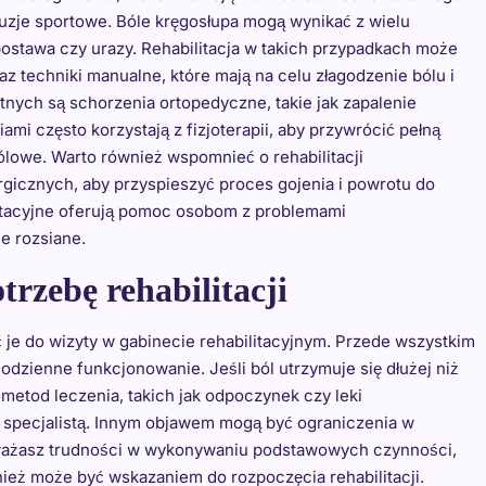
tuzje sportowe. Bóle kręgosłupa mogą wynikać z wielu
 postawa czy urazy. Rehabilitacja w takich przypadkach może
 techniki manualne, które mają na celu złagodzenie bólu i
ych są schorzenia ortopedyczne, takie jak zapalenie
ami często korzystają z fizjoterapii, aby przywrócić pełną
lowe. Warto również wspomnieć o rehabilitacji
rgicznych, aby przyspieszyć proces gojenia i powrotu do
itacyjne oferują pomoc osobom z problemami
e rozsiane.
rzebę rehabilitacji
ć je do wizyty w gabinecie rehabilitacyjnym. Przede wszystkim
odzienne funkcjonowanie. Jeśli ból utrzymuje się dłużej niż
metod leczenia, takich jak odpoczynek czy leki
e specjalistą. Innym objawem mogą być ograniczenia w
uważasz trudności w wykonywaniu podstawowych czynności,
wnież może być wskazaniem do rozpoczęcia rehabilitacji.