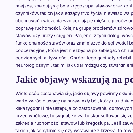
miejsca, znajdują się bóle kręgosłupa, stawów oraz kon
czynników, takich jak siedzący tryb życia, niewłaściwa
obejmować ćwiczenia wzmacniające mięśnie pleców oraz
poprawę ruchomości. Kolejną grupą problemów zdrowotn
stawów czy urazy ścięgien. Pacjenci z tymi dolegliwości
funkcjonalność stawów oraz zmniejszyć dolegliwości bó
pooperacyjnej, która jest niezbędna po zabiegach chiru
codziennych aktywności. Oprócz tego gabinety rehabil
neurologicznymi, takimi jak udar mózgu czy stwardnieni
Jakie objawy wskazują na pot
Wiele osób zastanawia się, jakie objawy powinny skłoni
warto zwrócić uwagę na przewlekły ból, który utrudnia c
kilka tygodni i nie ustępuje po zastosowaniu domowych 
przeciwbólowe, to sygnał, że warto skonsultować się z
zakresie ruchomości stawów lub kręgosłupa. Jeśli za
takich jak schylanie się czy wstawanie z krzesła, to ró