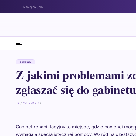
5 sierpnia, 2026
ZDROWIE
Z jakimi problemami 
zgłaszać się do gabinet
BY
9 MIN READ
Gabinet rehabilitacyjny to miejsce, gdzie pacjenci mog
wymagają specjalistycznej pomocy. Wśród najczęstszych