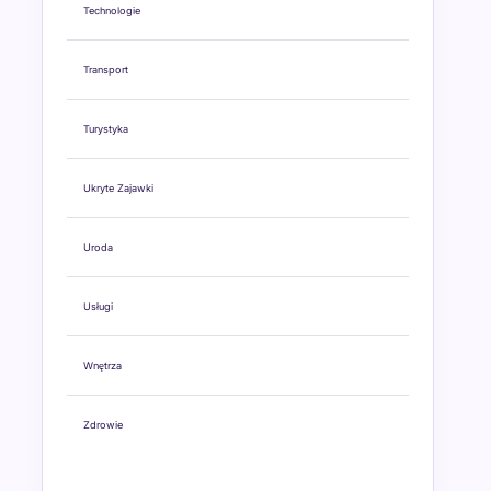
Technologie
Transport
Turystyka
Ukryte Zajawki
Uroda
Usługi
Wnętrza
Zdrowie