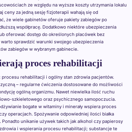
scowościach ze względu na wyższe koszty utrzymania lokalu
ceny za jedną sesję fizjoterapii wahają się od
tać, że wiele gabinetów oferuje pakiety zabiegów po
 dłuższą współpracę. Dodatkowo niektóre ubezpieczenia
lub oferować dostęp do określonych placówek bez
i warto sprawdzić warunki swojego ubezpieczenia
ztów zabiegów w wybranym gabinecie.
erają proces rehabilitacji
rocesu rehabilitacji i ogólny stan zdrowia pacjentów.
izyczną – regularne ćwiczenia dostosowane do możliwości
ndycję ogólną organizmu. Nawet niewielka ilość ruchu
śniowo-szkieletowego oraz psychicznego samopoczucia.
odżywianie bogate w witaminy i minerały wspiera proces
czy operacjach. Spożywanie odpowiedniej ilości białka
Ponadto unikanie używek takich jak alkohol czy papierosy
rowia i wspierania procesu rehabilitacji; substancje te