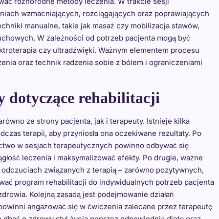
ować różnorodne metody leczenia. W trakcie sesji
niach wzmacniających, rozciągających oraz poprawiających
chniki manualne, takie jak masaż czy mobilizacja stawów,
 ruchowych. W zależności od potrzeb pacjenta mogą być
lektroterapia czy ultradźwięki. Ważnym elementem procesu
rzenia oraz technik radzenia sobie z bólem i ograniczeniami
 dotyczące rehabilitacji
wno ze strony pacjenta, jak i terapeuty. Istnieje kilka
czas terapii, aby przyniosła ona oczekiwane rezultaty. Po
nictwo w sesjach terapeutycznych powinno odbywać się
łość leczenia i maksymalizować efekty. Po drugie, ważne
h odczuciach związanych z terapią – zarówno pozytywnych,
wać program rehabilitacji do indywidualnych potrzeb pacjenta
zdrowia. Kolejną zasadą jest podejmowanie działań
powinni angażować się w ćwiczenia zalecane przez terapeutę
o dbać o zdrowy styl życia poprzez odpowiednią dietę oraz