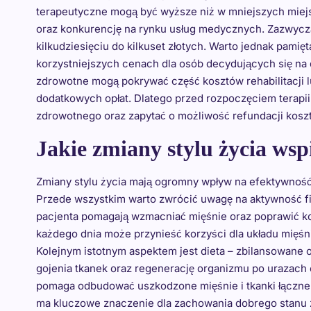
terapeutyczne mogą być wyższe niż w mniejszych miej
oraz konkurencję na rynku usług medycznych. Zazwyczaj 
kilkudziesięciu do kilkuset złotych. Warto jednak pamię
korzystniejszych cenach dla osób decydujących się na
zdrowotne mogą pokrywać część kosztów rehabilitacji 
dodatkowych opłat. Dlatego przed rozpoczęciem terapi
zdrowotnego oraz zapytać o możliwość refundacji kos
Jakie zmiany stylu życia wspi
Zmiany stylu życia mają ogromny wpływ na efektywność p
Przede wszystkim warto zwrócić uwagę na aktywność f
pacjenta pomagają wzmacniać mięśnie oraz poprawić ko
każdego dnia może przynieść korzyści dla układu mię
Kolejnym istotnym aspektem jest dieta – zbilansowane 
gojenia tkanek oraz regenerację organizmu po urazach 
pomaga odbudować uszkodzone mięśnie i tkanki łączne. 
ma kluczowe znaczenie dla zachowania dobrego stanu zd