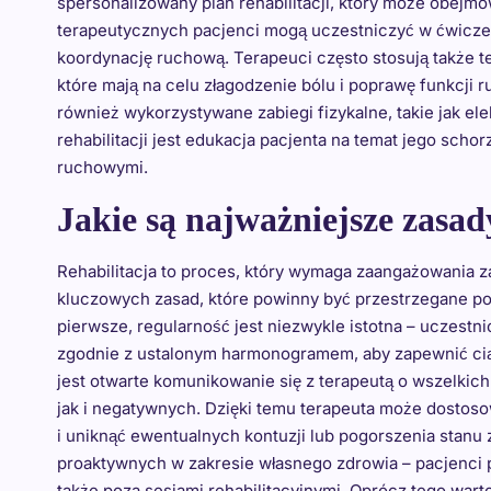
spersonalizowany plan rehabilitacji, który może obejm
terapeutycznych pacjenci mogą uczestniczyć w ćwicze
koordynację ruchową. Terapeuci często stosują także te
które mają na celu złagodzenie bólu i poprawę funkcji
również wykorzystywane zabiegi fizykalne, takie jak e
rehabilitacji jest edukacja pacjenta na temat jego scho
ruchowymi.
Jakie są najważniejsze zasady
Rehabilitacja to proces, który wymaga zaangażowania zaró
kluczowych zasad, które powinny być przestrzegane pod
pierwsze, regularność jest niezwykle istotna – uczest
zgodnie z ustalonym harmonogramem, aby zapewnić ciąg
jest otwarte komunikowanie się z terapeutą o wszelkic
jak i negatywnych. Dzięki temu terapeuta może dostoso
i uniknąć ewentualnych kontuzji lub pogorszenia stanu 
proaktywnych w zakresie własnego zdrowia – pacjenci 
także poza sesjami rehabilitacyjnymi. Oprócz tego wart