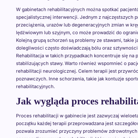
W gabinetach rehabilitacyjnych można spotkać pacjent
specjalistycznej interwencji. Jednym z najczęstszych
przeciążenia, urazów lub degeneracyjnych zmian w kręg
lędźwiowym lub szyjnym, co może prowadzić do ograni
Kolejną grupą schorzeń są problemy ze stawami, takie j
dolegliwości często doświadczają bólu oraz sztywnośc
Rehabilitacja w takich przypadkach koncentruje się na
stabilizujących stawy. Warto również wspomnieć o pa
rehabilitacji neurologicznej. Celem terapii jest przyw
poznawczych. Inne schorzenia, takie jak kontuzje spor
rehabilitacyjnych.
Jak wygląda proces rehabilit
Proces rehabilitacji w gabinecie jest zazwyczaj wielo
początku każdej terapii przeprowadzana jest szczegół
pozwala zrozumieć przyczyny problemów zdrowotnych p