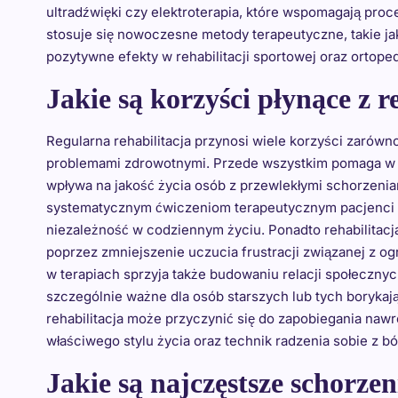
ultradźwięki czy elektroterapia, które wspomagają proc
stosuje się nowoczesne metody terapeutyczne, takie jak
pozytywne efekty w rehabilitacji sportowej oraz ortope
Jakie są korzyści płynące z r
Regularna rehabilitacja przynosi wiele korzyści zarówno
problemami zdrowotnymi. Przede wszystkim pomaga w r
wpływa na jakość życia osób z przewlekłymi schorzeni
systematycznym ćwiczeniom terapeutycznym pacjenci 
niezależność w codziennym życiu. Ponadto rehabilita
poprzez zmniejszenie uczucia frustracji związanej z 
w terapiach sprzyja także budowaniu relacji społeczny
szczególnie ważne dla osób starszych lub tych borykają
rehabilitacja może przyczynić się do zapobiegania na
właściwego stylu życia oraz technik radzenia sobie z b
Jakie są najczęstsze schorze