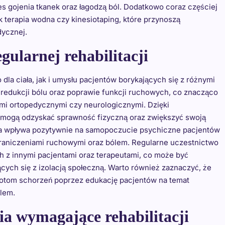
es gojenia tkanek oraz łagodzą ból. Dodatkowo coraz częściej
 terapia wodna czy kinesiotaping, które przynoszą
dycznej.
egularnej rehabilitacji
 dla ciała, jak i umysłu pacjentów borykających się z różnymi
edukcji bólu oraz poprawie funkcji ruchowych, co znacząco
ami ortopedycznymi czy neurologicznymi. Dzięki
mogą odzyskać sprawność fizyczną oraz zwiększyć swoją
cja wpływa pozytywnie na samopoczucie psychiczne pacjentów
ograniczeniami ruchowymi oraz bólem. Regularne uczestnictwo
ch z innymi pacjentami oraz terapeutami, co może być
cych się z izolacją społeczną. Warto również zaznaczyć, że
wrotom schorzeń poprzez edukację pacjentów na temat
ólem.
nia wymagające rehabilitacji