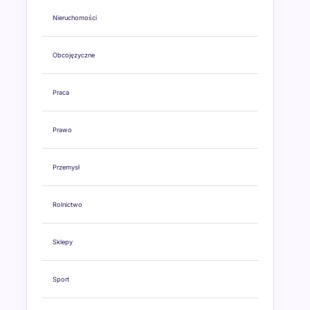
Nieruchomości
Obcojęzyczne
Praca
Prawo
Przemysł
Rolnictwo
Sklepy
Sport