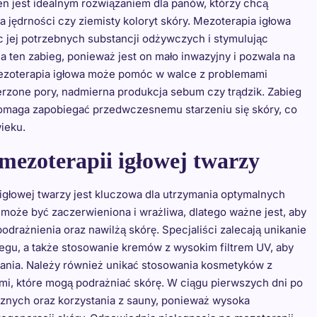
en jest idealnym rozwiązaniem dla panów, którzy chcą
ta jędrności czy ziemisty koloryt skóry. Mezoterapia igłowa
c jej potrzebnych substancji odżywczych i stymulując
 ten zabieg, ponieważ jest on mało inwazyjny i pozwala na
mezoterapia igłowa może pomóc w walce z problemami
zerzone pory, nadmierna produkcja sebum czy trądzik. Zabieg
 pomaga zapobiegać przedwczesnemu starzeniu się skóry, co
ieku.
mezoterapii igłowej twarzy
igłowej twarzy jest kluczowa dla utrzymania optymalnych
 może być zaczerwieniona i wrażliwa, dlatego ważne jest, aby
rażnienia oraz nawilżą skórę. Specjaliści zalecają unikanie
biegu, a także stosowanie kremów z wysokim filtrem UV, aby
ania. Należy również unikać stosowania kosmetyków z
ami, które mogą podrażniać skórę. W ciągu pierwszych dni po
cznych oraz korzystania z sauny, ponieważ wysoka