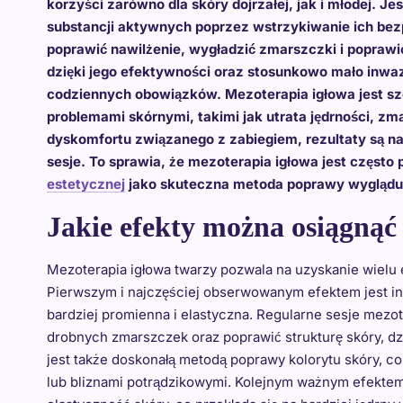
korzyści zarówno dla skóry dojrzałej, jak i młodej. J
substancji aktywnych poprzez wstrzykiwanie ich bez
poprawić nawilżenie, wygładzić zmarszczki i poprawi
dzięki jego efektywności oraz stosunkowo mało inwaz
codziennych obowiązków. Mezoterapia igłowa jest sz
problemami skórnymi, takimi jak utrata jędrności, z
dyskomfortu związanego z zabiegiem, rezultaty są na 
sesje. To sprawia, że mezoterapia igłowa jest częst
estetycznej
jako skuteczna metoda poprawy wyglądu
Jakie efekty można osiągnąć
Mezoterapia igłowa twarzy pozwala na uzyskanie wielu e
Pierwszym i najczęściej obserwowanym efektem jest int
bardziej promienna i elastyczna. Regularne sesje mezo
drobnych zmarszczek oraz poprawić strukturę skóry, dzię
jest także doskonałą metodą poprawy kolorytu skóry, c
lub bliznami potrądzikowymi. Kolejnym ważnym efektem 