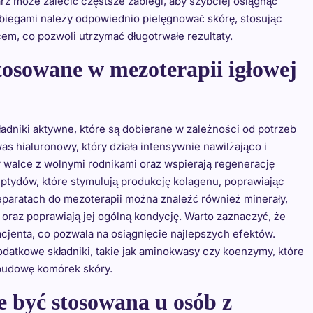
karz może zalecić częstsze zabiegi, aby szybciej osiągnąć
abiegami należy odpowiednio pielęgnować skórę, stosując
cem, co pozwoli utrzymać długotrwałe rezultaty.
stosowane w mezoterapii igłowej
adniki aktywne, które są dobierane w zależności od potrzeb
as hialuronowy, który działa intensywnie nawilżająco i
 w walce z wolnymi rodnikami oraz wspierają regenerację
eptydów, które stymulują produkcję kolagenu, poprawiając
reparatach do mezoterapii można znaleźć również minerały,
y oraz poprawiają jej ogólną kondycję. Warto zaznaczyć, że
cjenta, co pozwala na osiągnięcie najlepszych efektów.
atkowe składniki, takie jak aminokwasy czy koenzymy, które
budowę komórek skóry.
 być stosowana u osób z