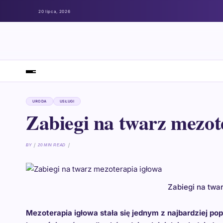
20 lipca, 2026
URODA
USŁUGI
Zabiegi na twarz mezot
BY
20 MIN READ
Zabiegi na twa
Mezoterapia igłowa stała się jednym z najbardziej po