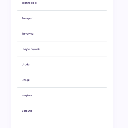
Technologie
Transport
Turystyka
Ukryte Zajawki
Uroda
Usługi
Wnętrza
Zdrowie