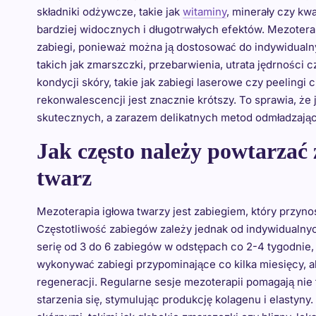
składniki odżywcze, takie jak
witaminy
, minerały czy kw
bardziej widocznych i długotrwałych efektów. Mezoterap
zabiegi, ponieważ można ją dostosować do indywidualn
takich jak zmarszczki, przebarwienia, utrata jędrności
kondycji skóry, takie jak zabiegi laserowe czy peelingi
rekonwalescencji jest znacznie krótszy. To sprawia, ż
skutecznych, a zarazem delikatnych metod odmładzając
Jak często należy powtarzać 
twarz
Mezoterapia igłowa twarzy jest zabiegiem, który przyno
Częstotliwość zabiegów zależy jednak od indywidualnyc
serię od 3 do 6 zabiegów w odstępach co 2-4 tygodnie, 
wykonywać zabiegi przypominające co kilka miesięcy, a
regeneracji. Regularne sesje mezoterapii pomagają nie 
starzenia się, stymulując produkcję kolagenu i elasty