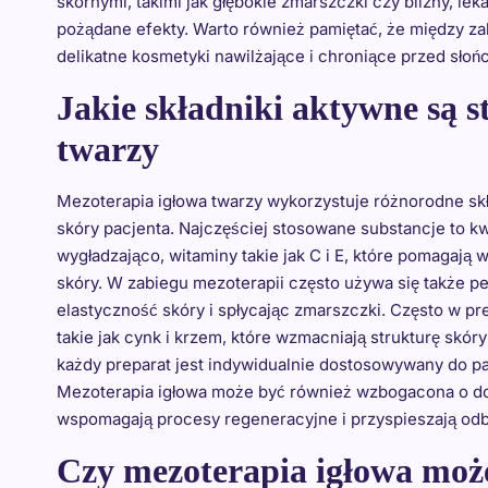
skórnymi, takimi jak głębokie zmarszczki czy blizny, le
pożądane efekty. Warto również pamiętać, że między z
delikatne kosmetyki nawilżające i chroniące przed słoń
Jakie składniki aktywne są 
twarzy
Mezoterapia igłowa twarzy wykorzystuje różnorodne skł
skóry pacjenta. Najczęściej stosowane substancje to kw
wygładzająco, witaminy takie jak C i E, które pomagają
skóry. W zabiegu mezoterapii często używa się także p
elastyczność skóry i spłycając zmarszczki. Często w p
takie jak cynk i krzem, które wzmacniają strukturę skór
każdy preparat jest indywidualnie dostosowywany do pa
Mezoterapia igłowa może być również wzbogacona o dod
wspomagają procesy regeneracyjne i przyspieszają od
Czy mezoterapia igłowa może