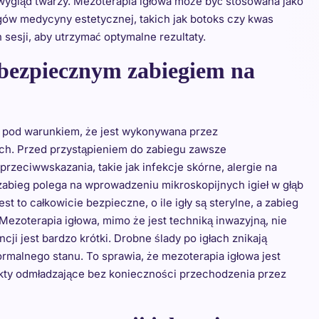
y wygląd twarzy. Mezoterapia igłowa może być stosowana jako
gów medycyny estetycznej, takich jak botoks czy kwas
 sesji, aby utrzymać optymalne rezultaty.
 bezpiecznym zabiegiem na
, pod warunkiem, że jest wykonywana przez
h. Przed przystąpieniem do zabiegu zawsze
zeciwwskazania, takie jak infekcje skórne, alergie na
zabieg polega na wprowadzeniu mikroskopijnych igieł w głąb
 to całkowicie bezpieczne, o ile igły są sterylne, a zabieg
zoterapia igłowa, mimo że jest techniką inwazyjną, nie
ji jest bardzo krótki. Drobne ślady po igłach znikają
ormalnego stanu. To sprawia, że mezoterapia igłowa jest
ekty odmładzające bez konieczności przechodzenia przez