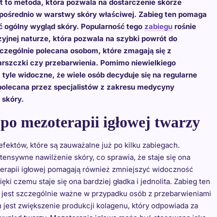
est to metoda, która pozwala na dostarczenie skórze
pośrednio w warstwy skóry właściwej. Zabieg ten pomaga
ć ogólny wygląd skóry. Popularność tego
zabiegu
rośnie
yjnej naturze, która pozwala na szybki powrót do
czególnie polecana osobom, które zmagają się z
marszczki czy przebarwienia. Pomimo niewielkiego
tyle widoczne, że wiele osób decyduje się na regularne
o polecana przez specjalistów z zakresu medycyny
 skóry.
 po mezoterapii igłowej twarzy
fektów, które są zauważalne już po kilku zabiegach.
ensywne nawilżenie skóry, co sprawia, że staje się ona
terapii igłowej pomagają również zmniejszyć widoczność
ki czemu staje się ona bardziej gładka i jednolita. Zabieg ten
o jest szczególnie ważne w przypadku osób z przebarwieniami
jest zwiększenie produkcji kolagenu, który odpowiada za