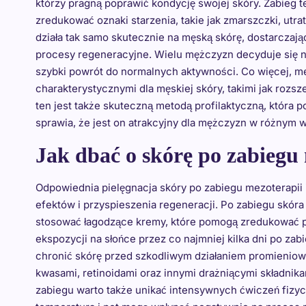
którzy pragną poprawić kondycję swojej skóry. Zabieg t
zredukować oznaki starzenia, takie jak zmarszczki, utra
działa tak samo skutecznie na męską skórę, dostarczają
procesy regeneracyjne. Wielu mężczyzn decyduje się na
szybki powrót do normalnych aktywności. Co więcej, 
charakterystycznymi dla męskiej skóry, takimi jak rozs
ten jest także skuteczną metodą profilaktyczną, która
sprawia, że jest on atrakcyjny dla mężczyzn w różnym w
Jak dbać o skórę po zabiegu 
Odpowiednia pielęgnacja skóry po zabiegu mezoterapii 
efektów i przyspieszenia regeneracji. Po zabiegu skóra
stosować łagodzące kremy, które pomogą zredukować pod
ekspozycji na słońce przez co najmniej kilka dni po za
chronić skórę przed szkodliwym działaniem promieniow
kwasami, retinoidami oraz innymi drażniącymi składnik
zabiegu warto także unikać intensywnych ćwiczeń fizy