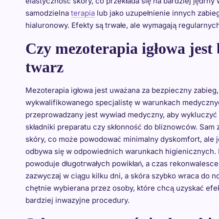
elastyczność skóry, co przekłada się na bardziej jędrn
samodzielna
terapia
lub jako uzupełnienie innych zabie
hialuronowy. Efekty są trwałe, ale wymagają regularnych
Czy mezoterapia igłowa jest
twarz
Mezoterapia igłowa jest uważana za bezpieczny zabieg
wykwalifikowanego specjalistę w warunkach medycznyc
przeprowadzany jest wywiad medyczny, aby wykluczyć pr
składniki preparatu czy skłonność do bliznowców. Sam 
skóry, co może powodować minimalny dyskomfort, ale jest
odbywa się w odpowiednich warunkach higienicznych. Me
powoduje długotrwałych powikłań, a czas rekonwalescenc
zazwyczaj w ciągu kilku dni, a skóra szybko wraca do n
chętnie wybierana przez osoby, które chcą uzyskać ef
bardziej inwazyjne procedury.