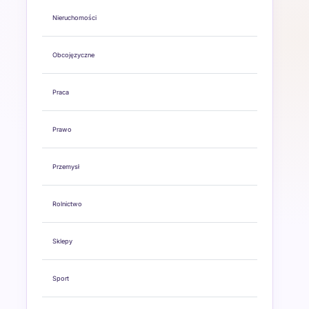
Nieruchomości
Obcojęzyczne
Praca
Prawo
Przemysł
Rolnictwo
Sklepy
Sport