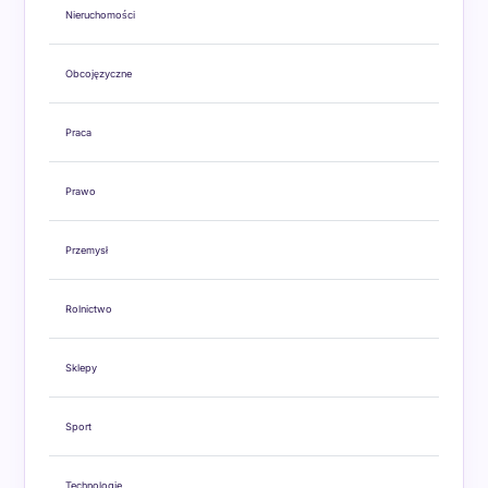
Nieruchomości
Obcojęzyczne
Praca
Prawo
Przemysł
Rolnictwo
Sklepy
Sport
Technologie