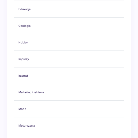
Edukacja
Geologia
Hobby
Imprezy
Internet
Marketing i reklama
Moda
Motoryzacja