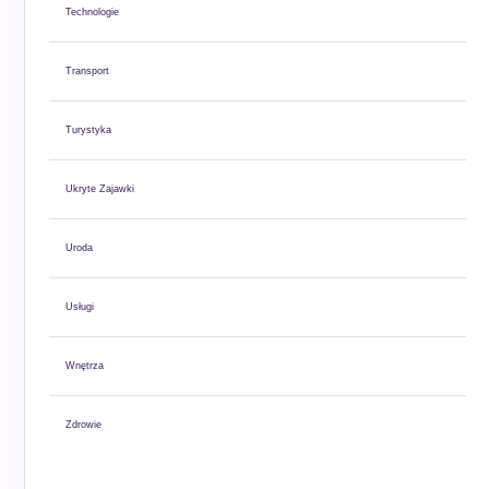
Technologie
Transport
Turystyka
Ukryte Zajawki
Uroda
Usługi
Wnętrza
Zdrowie