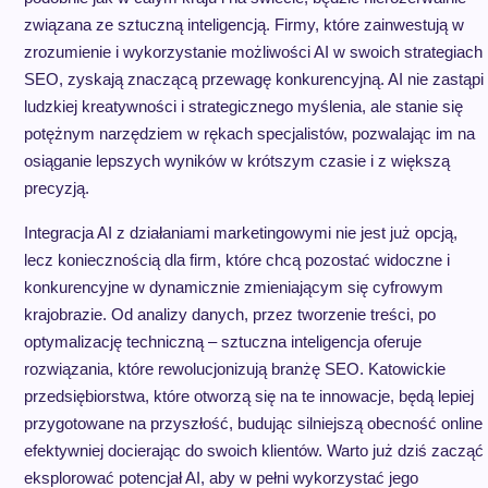
związana ze sztuczną inteligencją. Firmy, które zainwestują w
zrozumienie i wykorzystanie możliwości AI w swoich strategiach
SEO, zyskają znaczącą przewagę konkurencyjną. AI nie zastąpi
ludzkiej kreatywności i strategicznego myślenia, ale stanie się
potężnym narzędziem w rękach specjalistów, pozwalając im na
osiąganie lepszych wyników w krótszym czasie i z większą
precyzją.
Integracja AI z działaniami marketingowymi nie jest już opcją,
lecz koniecznością dla firm, które chcą pozostać widoczne i
konkurencyjne w dynamicznie zmieniającym się cyfrowym
krajobrazie. Od analizy danych, przez tworzenie treści, po
optymalizację techniczną – sztuczna inteligencja oferuje
rozwiązania, które rewolucjonizują branżę SEO. Katowickie
przedsiębiorstwa, które otworzą się na te innowacje, będą lepiej
przygotowane na przyszłość, budując silniejszą obecność online 
efektywniej docierając do swoich klientów. Warto już dziś zacząć
eksplorować potencjał AI, aby w pełni wykorzystać jego