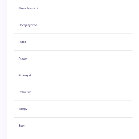
Nieruchomości
Obcojęzyczne
Praca
Prawo
Przemysł
Rolnictwo
Sklepy
Sport