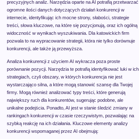
precyzyjnych analiz. Narzędzia oparte na AI potrafią przetwarzać
ogromne ilości danych dotyczących działań konkurencji w
internecie, identyfikując ich mocne strony, słabości, strategie
treści, słowa kluczowe, na które się pozycjonują, oraz ich ogólną
widoczność w wynikach wyszukiwania. Dla katowickich firm
pozwala to na wypracowanie strategii, która nie tylko dorównuje
konkurencji, ale także ją przewyższa.
Analiza konkurencji z użyciem AI wykracza poza proste
porównanie pozycji. Narzędzia te potrafią identyfikować luki w ich
strategiach, czyli obszary, w których konkurencja nie jest
wystarczająco silna, a które mogą stanowić szansę dla Twojej
firmy. Mogą również analizować typy treści, które generują
największy ruch dla konkurentów, sugerując podobne, ale
unikalne podejścia. Ponadto, AI jest w stanie śledzić zmiany w
rankingach konkurencji w czasie rzeczywistym, pozwalając na
szybką reakcję na ich działania. Kluczowe elementy analizy
konkurencji wspomaganej przez AI obejmują: