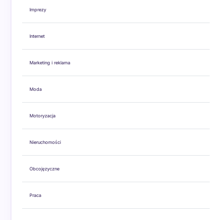
Imprezy
Internet
Marketing i reklama
Moda
Motoryzacja
Nieruchomości
Obcojęzyczne
Praca