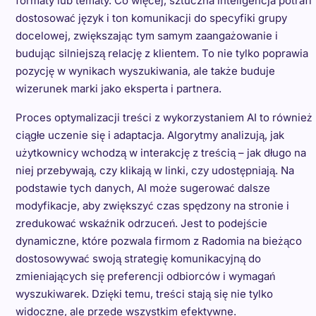
formaty lub tematy. Co więcej, sztuczna inteligencja potrafi
dostosować język i ton komunikacji do specyfiki grupy
docelowej, zwiększając tym samym zaangażowanie i
budując silniejszą relację z klientem. To nie tylko poprawia
pozycję w wynikach wyszukiwania, ale także buduje
wizerunek marki jako eksperta i partnera.
Proces optymalizacji treści z wykorzystaniem AI to również
ciągłe uczenie się i adaptacja. Algorytmy analizują, jak
użytkownicy wchodzą w interakcję z treścią – jak długo na
niej przebywają, czy klikają w linki, czy udostępniają. Na
podstawie tych danych, AI może sugerować dalsze
modyfikacje, aby zwiększyć czas spędzony na stronie i
zredukować wskaźnik odrzuceń. Jest to podejście
dynamiczne, które pozwala firmom z Radomia na bieżąco
dostosowywać swoją strategię komunikacyjną do
zmieniających się preferencji odbiorców i wymagań
wyszukiwarek. Dzięki temu, treści stają się nie tylko
widoczne, ale przede wszystkim efektywne.