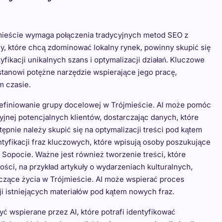
mieście wymaga połączenia tradycyjnych metod SEO z
rmy, które chcą zdominować lokalny rynek, powinny skupić się
yfikacji unikalnych szans i optymalizacji działań. Kluczowe
 stanowi potężne narzędzie wspierające jego pracę,
m czasie.
finiowanie grupy docelowej w Trójmieście. AI może pomóc
yjnej potencjalnych klientów, dostarczając danych, które
ępnie należy skupić się na optymalizacji treści pod kątem
yfikacji fraz kluczowych, które wpisują osoby poszukujące
Sopocie. Ważne jest również tworzenie treści, które
ści, na przykład artykuły o wydarzeniach kulturalnych,
czące życia w Trójmieście. AI może wspierać proces
i istniejących materiałów pod kątem nowych fraz.
ć wspierane przez AI, które potrafi identyfikować