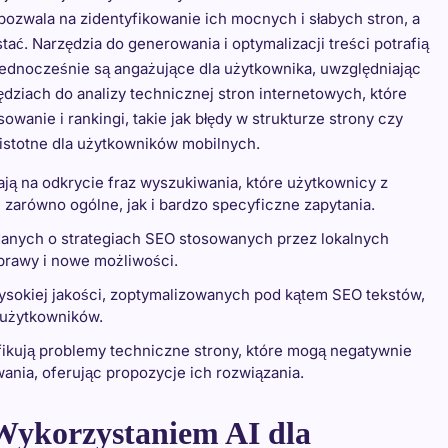
pozwala na zidentyfikowanie ich mocnych i słabych stron, a
ać. Narzędzia do generowania i optymalizacji treści potrafią
jednocześnie są angażujące dla użytkownika, uwzględniając
dziach do analizy technicznej stron internetowych, które
wanie i rankingi, takie jak błędy w strukturze strony czy
 istotne dla użytkowników mobilnych.
ają na odkrycie fraz wyszukiwania, które użytkownicy z
c zarówno ogólne, jak i bardzo specyficzne zapytania.
 danych o strategiach SEO stosowanych przez lokalnych
prawy i nowe możliwości.
wysokiej jakości, zoptymalizowanych pod kątem SEO tekstów,
 użytkowników.
yfikują problemy techniczne strony, które mogą negatywnie
nia, oferując propozycje ich rozwiązania.
 Wykorzystaniem AI dla