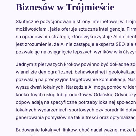
Biznesów w Trójmieście
Skuteczne pozycjonowanie strony internetowej w Trój
możliwościami, jakie oferuje sztuczna inteligencja. Fi
na opracowaniu strategii, która wykorzystuje AI do ident
jest zrozumienie, że AI nie zastępuje eksperta SEO, ale
pozwalając na osiągnięcie lepszych wyników w krótszy
Jednym z pierwszych kroków powinno być dokładne zde
w analizie demograficznej, behawioralnej i geolokalizac
pozwalają na precyzyjne targetowanie komunikacji. Nast
wyszukiwań lokalnych. Narzędzia AI mogą pomóc w ident
konkretnych usług lub produktów w Gdańsku, Gdyni czy 
odpowiadają na specyficzne potrzeby lokalnej społeczno
lokalnych wydarzeniach sportowych czy poradniki doty
generowania pomysłów na takie treści oraz optymalizacj
Budowanie lokalnych linków, choć nadal ważne, może by