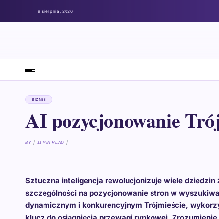
9 sierpnia, 2026
BIZNES
AI pozycjonowanie Tró
BY
11 MIN READ
Sztuczna inteligencja rewolucjonizuje wiele dziedzin 
szczególności na pozycjonowanie stron w wyszukiwark
dynamicznym i konkurencyjnym Trójmieście, wykorzys
klucz do osiągnięcia przewagi rynkowej. Zrozumienie,