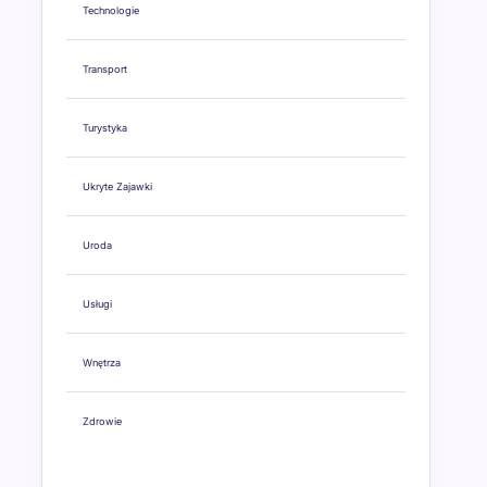
Technologie
Transport
Turystyka
Ukryte Zajawki
Uroda
Usługi
Wnętrza
Zdrowie