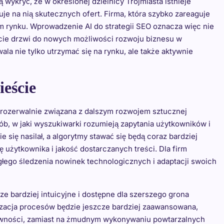
 wykryć, że w określonej dzielnicy Trójmiasta istnieje
je na nią skutecznych ofert. Firma, która szybko zareaguje
m rynku. Wprowadzenie AI do strategii SEO oznacza więc nie
warcie drzwi do nowych możliwości rozwoju biznesu w
ala nie tylko utrzymać się na rynku, ale także aktywnie
ieście
ierozerwalnie związana z dalszym rozwojem sztucznej
osób, w jaki wyszukiwarki rozumieją zapytania użytkowników i
e się nasilał, a algorytmy stawać się będą coraz bardziej
 użytkownika i jakość dostarczanych treści. Dla firm
głego śledzenia nowinek technologicznych i adaptacji swoich
ze bardziej intuicyjne i dostępne dla szerszego grona
yzacja procesów będzie jeszcze bardziej zaawansowana,
atywności, zamiast na żmudnym wykonywaniu powtarzalnych