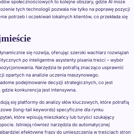
endów społecznościowych to kolejne obszary, gdzie AI może
żenie tych technologii pozwala nie tylko na poprawę pozycji
ie potrzeb i oczekiwań lokalnych klientów, co przekłada się
jmieście
dynamicznie się rozwija, oferując szeroki wachlarz rozwiązań
itycznych po inteligentne asystenty pisania treści – wybór
pozycjonowania. Narzędzia te potrafią znacząco usprawnić
cji opartych na analizie uczenia maszynowego.
iadome podejmowanie decyzji strategicznych, co jest
gdzie konkurencja jest intensywna.
ują się platformy do analizy słów kluczowych, które potrafią
uczowe (long-tail keywords) specyficzne dla rynku
pytań, które wpisują mieszkańcy lub turyści szukający
pocie. Istnieją również narzędzia do automatycznej
ajbardziej efektywne frazy do umieszczenia w treściach stron