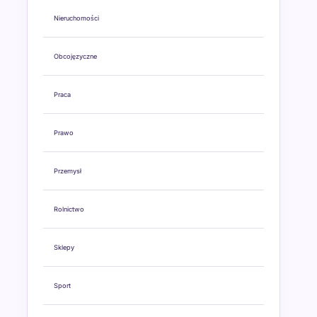
Nieruchomości
Obcojęzyczne
Praca
Prawo
Przemysł
Rolnictwo
Sklepy
Sport