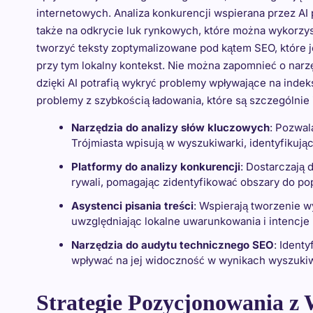
internetowych. Analiza konkurencji wspierana przez AI 
także na odkrycie luk rynkowych, które można wykorzyst
tworzyć teksty zoptymalizowane pod kątem SEO, które 
przy tym lokalny kontekst. Nie można zapomnieć o narzę
dzięki AI potrafią wykryć problemy wpływające na indekso
problemy z szybkością ładowania, które są szczególnie
Narzędzia do analizy słów kluczowych
: Pozwal
Trójmiasta wpisują w wyszukiwarki, identyfikują
Platformy do analizy konkurencji
: Dostarczają
rywali, pomagając zidentyfikować obszary do po
Asystenci pisania treści
: Wspierają tworzenie 
uwzględniając lokalne uwarunkowania i intencje
Narzędzia do audytu technicznego SEO
: Ident
wpływać na jej widoczność w wynikach wyszukiwa
Strategie Pozycjonowania z