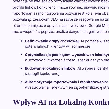
potencjalne miejsca do pozyskania wartościowych backli
profilu linków konkurencji może również ujawnić możli
raportowania i monitorowania pozycji jest kolejnym ob
pozwalając zespołom SEO na szybsze reagowanie na zmia
również pamiętać o optymalizacji wizytówki Google Moja 
może wspomóc poprzez analizę danych i sugerowanie n
Definiowanie grupy docelowej
: AI pomaga w szc
potencjalnych klientów w Trójmieście.
Optymalizacja pod kątem wyszukiwań lokalny
kluczowych i tworzenia treści specyficznych dla
Budowanie lokalnych linków
: AI wspiera identy
strategii konkurencji.
Automatyzacja raportowania i monitorowania
:
wyszukiwania i efektywniejszą optymalizację stra
Wpływ AI na Lokalną Konku