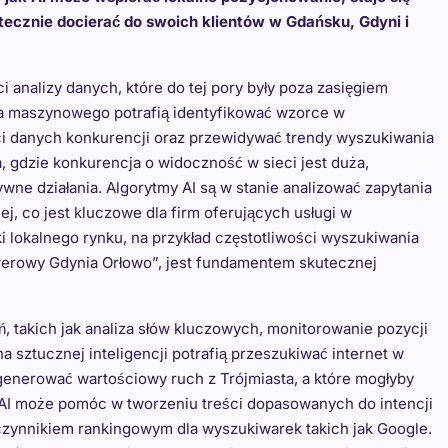
ecznie docierać do swoich klientów w Gdańsku, Gdyni i
analizy danych, które do tej pory były poza zasięgiem
a maszynowego potrafią identyfikować wzorce w
i danych konkurencji oraz przewidywać trendy wyszukiwania
, gdzie konkurencja o widoczność w sieci jest duża,
wne działania. Algorytmy AI są w stanie analizować zapytania
j, co jest kluczowe dla firm oferujących usługi w
i lokalnego rynku, na przykład częstotliwości wyszukiwania
owerowy Gdynia Orłowo”, jest fundamentem skutecznej
, takich jak analiza słów kluczowych, monitorowanie pozycji
na sztucznej inteligencji potrafią przeszukiwać internet w
enerować wartościowy ruch z Trójmiasta, a które mogłyby
 AI może pomóc w tworzeniu treści dopasowanych do intencji
czynnikiem rankingowym dla wyszukiwarek takich jak Google.