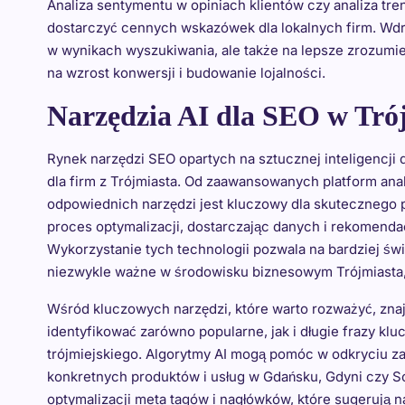
Analiza sentymentu w opiniach klientów czy analiza tr
dostarczyć cennych wskazówek dla lokalnych firm. Wdro
w wynikach wyszukiwania, ale także na lepsze zrozumien
na wzrost konwersji i budowanie lojalności.
Narzędzia AI dla SEO w Tró
Rynek narzędzi SEO opartych na sztucznej inteligencji 
dla firm z Trójmiasta. Od zaawansowanych platform anal
odpowiednich narzędzi jest kluczowy dla skutecznego 
proces optymalizacji, dostarczając danych i rekomenda
Wykorzystanie tych technologii pozwala na bardziej św
niezwykle ważne w środowisku biznesowym Trójmiasta, 
Wśród kluczowych narzędzi, które warto rozważyć, znajd
identyfikować zarówno popularne, jak i długie frazy kl
trójmiejskiego. Algorytmy AI mogą pomóc w odkryciu za
konkretnych produktów i usług w Gdańsku, Gdyni czy So
optymalizacji meta tagów i nagłówków, które sugerują n