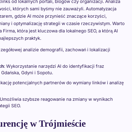
nks od lokalnych portali, blogów czy organizacji. Analiza
wości, których sami byśmy nie zauważyli. Automatyzacja
szarem, gdzie AI może przynieść znaczące korzyści,
ny i optymalizację strategii w czasie rzeczywistym. Warto
Firma, która jest kluczowa dla lokalnego SEO, a którą AI
ajlepszych praktyk.
zegółowej analizie demografii, zachowań i lokalizacji
ch
: Wykorzystanie narzędzi AI do identyfikacji fraz
 Gdańska, Gdyni i Sopotu.
fikację potencjalnych partnerów do wymiany linków i analizę
 Umożliwia szybsze reagowanie na zmiany w wynikach
tegii SEO.
rencję w Trójmieście