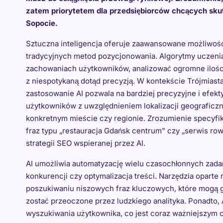
zatem priorytetem dla przedsiębiorców chcących skut
Sopocie.
Sztuczna inteligencja oferuje zaawansowane możliwości 
tradycyjnych metod pozycjonowania. Algorytmy uczeni
zachowaniach użytkowników, analizować ogromne ilośc
z niespotykaną dotąd precyzją. W kontekście Trójmiasta
zastosowanie AI pozwala na bardziej precyzyjne i efekty
użytkowników z uwzględnieniem lokalizacji geograficzne
konkretnym mieście czy regionie. Zrozumienie specyfik
fraz typu „restauracja Gdańsk centrum” czy „serwis r
strategii SEO wspieranej przez AI.
AI umożliwia automatyzację wielu czasochłonnych zadań
konkurencji czy optymalizacja treści. Narzędzia oparte 
poszukiwaniu niszowych fraz kluczowych, które mogą g
zostać przeoczone przez ludzkiego analityka. Ponadto,
wyszukiwania użytkownika, co jest coraz ważniejszym 