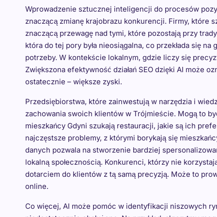
Wprowadzenie sztucznej inteligencji do procesów poz
znaczącą zmianę krajobrazu konkurencji. Firmy, które 
znaczącą przewagę nad tymi, które pozostają przy trady
która do tej pory była nieosiągalna, co przekłada się n
potrzeby. W kontekście lokalnym, gdzie liczy się precyz
Zwiększona efektywność działań SEO dzięki AI może ozn
ostatecznie – większe zyski.
Przedsiębiorstwa, które zainwestują w narzędzia i wiedz
zachowania swoich klientów w Trójmieście. Mogą to być
mieszkańcy Gdyni szukają restauracji, jakie są ich pre
najczęstsze problemy, z którymi borykają się mieszkańc
danych pozwala na stworzenie bardziej spersonalizowan
lokalną społecznością. Konkurenci, którzy nie korzysta
dotarciem do klientów z tą samą precyzją. Może to prow
online.
Co więcej, AI może pomóc w identyfikacji niszowych ry