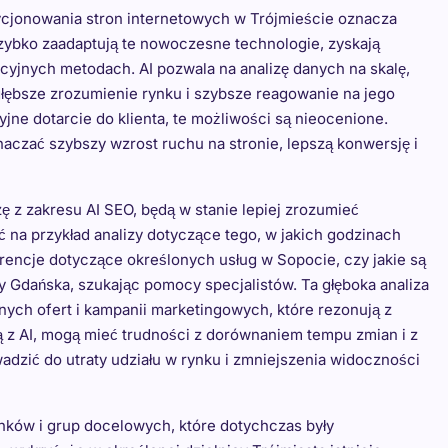
ycjonowania stron internetowych w Trójmieście oznacza
szybko zaadaptują te nowoczesne technologie, zyskają
cyjnych metodach. AI pozwala na analizę danych na skalę,
a głębsze zrozumienie rynku i szybsze reagowanie na jego
yjne dotarcie do klienta, te możliwości są nieocenione.
aczać szybszy wzrost ruchu na stronie, lepszą konwersję i
ę z zakresu AI SEO, będą w stanie lepiej zrozumieć
 na przykład analizy dotyczące tego, w jakich godzinach
ferencje dotyczące określonych usług w Sopocie, czy jakie są
y Gdańska, szukając pomocy specjalistów. Ta głęboka analiza
ych ofert i kampanii marketingowych, które rezonują z
ją z AI, mogą mieć trudności z dorównaniem tempu zmian i z
adzić do utraty udziału w rynku i zmniejszenia widoczności
nków i grup docelowych, które dotychczas były