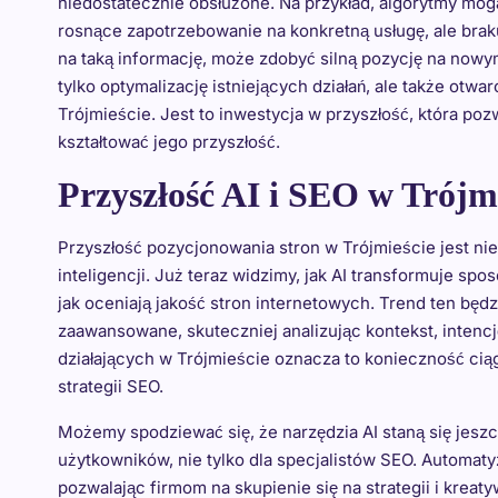
niedostatecznie obsłużone. Na przykład, algorytmy mogą
rosnące zapotrzebowanie na konkretną usługę, ale braku
na taką informację, może zdobyć silną pozycję na nowy
tylko optymalizację istniejących działań, ale także ot
Trójmieście. Jest to inwestycja w przyszłość, która pozw
kształtować jego przyszłość.
Przyszłość AI i SEO w Trójm
Przyszłość pozycjonowania stron w Trójmieście jest n
inteligencji. Już teraz widzimy, jak AI transformuje sp
jak oceniają jakość stron internetowych. Trend ten będzi
zaawansowane, skuteczniej analizując kontekst, intencję
działających w Trójmieście oznacza to konieczność cią
strategii SEO.
Możemy spodziewać się, że narzędzia AI staną się jeszc
użytkowników, nie tylko dla specjalistów SEO. Automat
pozwalając firmom na skupienie się na strategii i kre