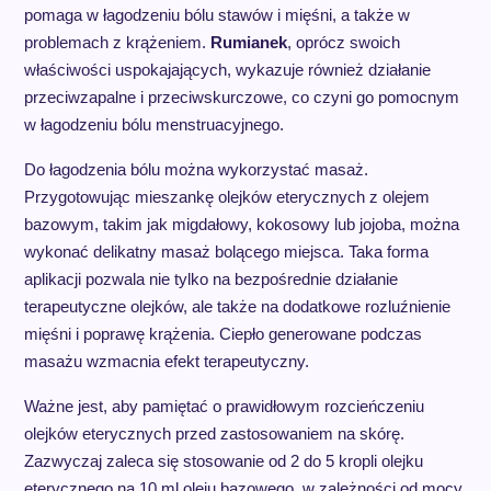
pomaga w łagodzeniu bólu stawów i mięśni, a także w
problemach z krążeniem.
Rumianek
, oprócz swoich
właściwości uspokajających, wykazuje również działanie
przeciwzapalne i przeciwskurczowe, co czyni go pomocnym
w łagodzeniu bólu menstruacyjnego.
Do łagodzenia bólu można wykorzystać masaż.
Przygotowując mieszankę olejków eterycznych z olejem
bazowym, takim jak migdałowy, kokosowy lub jojoba, można
wykonać delikatny masaż bolącego miejsca. Taka forma
aplikacji pozwala nie tylko na bezpośrednie działanie
terapeutyczne olejków, ale także na dodatkowe rozluźnienie
mięśni i poprawę krążenia. Ciepło generowane podczas
masażu wzmacnia efekt terapeutyczny.
Ważne jest, aby pamiętać o prawidłowym rozcieńczeniu
olejków eterycznych przed zastosowaniem na skórę.
Zazwyczaj zaleca się stosowanie od 2 do 5 kropli olejku
eterycznego na 10 ml oleju bazowego, w zależności od mocy