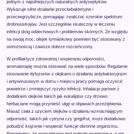
jednym z najsilniejszych naturalnych antyseptyków.
Wykazuje silne działanie przeciwbakteryjne i
przeciwgrzybicze, pomagając zwalczać szerokie spektrum
drobnoustrojów. Jest szczególnie skuteczny w leczeniu
infekcji dróg oddechowych i problemów skórnych. Ze względu
na swoją moc, olejek tymiankowy powinien być stosowany z
ostrożnością i zawsze dobrze rozcieńczony.
W profilaktyce zdrowotnej i wspieraniu odporności,
aromaterapię można stosować na wiele sposobów. Regularne
stosowanie dyfuzorów z olejkami o działaniu antybakteryjnym
i antywirusowym w domu i miejscu pracy pomaga oczyścić
powietrze i zmniejszyć ryzyko infekcji. Inhalacje parowe z
dodatkiem olejków takich jak eukaliptus czy drzewo
herbaciane mogą przynieść ulgę w objawach przeziębienia.
Masaż ciała z użyciem olejków o działaniu wzmacniającym
odporność, takich jak cytryna czy grejpfrut, może dodatkowo
pobudzić krążenie i wspierać funkcje obronne organizmu.
Pamiętajmy, że aromaterapia jest metodą wspierającą, a nie