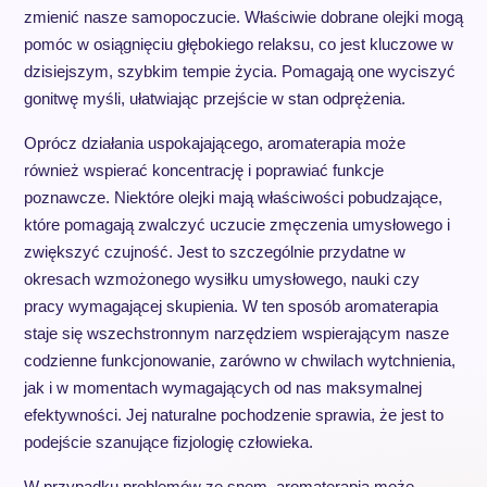
zmienić nasze samopoczucie. Właściwie dobrane olejki mogą
pomóc w osiągnięciu głębokiego relaksu, co jest kluczowe w
dzisiejszym, szybkim tempie życia. Pomagają one wyciszyć
gonitwę myśli, ułatwiając przejście w stan odprężenia.
Oprócz działania uspokajającego, aromaterapia może
również wspierać koncentrację i poprawiać funkcje
poznawcze. Niektóre olejki mają właściwości pobudzające,
które pomagają zwalczyć uczucie zmęczenia umysłowego i
zwiększyć czujność. Jest to szczególnie przydatne w
okresach wzmożonego wysiłku umysłowego, nauki czy
pracy wymagającej skupienia. W ten sposób aromaterapia
staje się wszechstronnym narzędziem wspierającym nasze
codzienne funkcjonowanie, zarówno w chwilach wytchnienia,
jak i w momentach wymagających od nas maksymalnej
efektywności. Jej naturalne pochodzenie sprawia, że jest to
podejście szanujące fizjologię człowieka.
W przypadku problemów ze snem, aromaterapia może