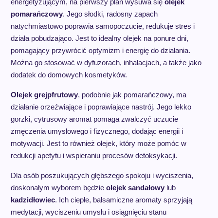
energetyzującym, na pierwszy plan wysuwa się
olejek
pomarańczowy
. Jego słodki, radosny zapach
natychmiastowo poprawia samopoczucie, redukuje stres i
działa pobudzająco. Jest to idealny olejek na ponure dni,
pomagający przywrócić optymizm i energię do działania.
Można go stosować w dyfuzorach, inhalacjach, a także jako
dodatek do domowych kosmetyków.
Olejek grejpfrutowy
, podobnie jak pomarańczowy, ma
działanie orzeźwiające i poprawiające nastrój. Jego lekko
gorzki, cytrusowy aromat pomaga zwalczyć uczucie
zmęczenia umysłowego i fizycznego, dodając energii i
motywacji. Jest to również olejek, który może pomóc w
redukcji apetytu i wspieraniu procesów detoksykacji.
Dla osób poszukujących głębszego spokoju i wyciszenia,
doskonałym wyborem będzie
olejek sandałowy
lub
kadzidłowiec
. Ich ciepłe, balsamiczne aromaty sprzyjają
medytacji, wyciszeniu umysłu i osiągnięciu stanu