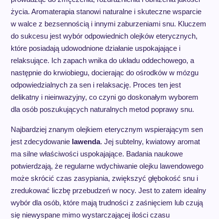
życia. Aromaterapia stanowi naturalne i skuteczne wsparcie
w walce z bezsennością i innymi zaburzeniami snu. Kluczem
do sukcesu jest wybór odpowiednich olejków eterycznych,
które posiadają udowodnione działanie uspokajające i
relaksujące. Ich zapach wnika do układu oddechowego, a
następnie do krwiobiegu, docierając do ośrodków w mózgu
odpowiedzialnych za sen i relaksację. Proces ten jest
delikatny i nieinwazyjny, co czyni go doskonałym wyborem
dla osób poszukujących naturalnych metod poprawy snu.
Najbardziej znanym olejkiem eterycznym wspierającym sen
jest zdecydowanie
lawenda
. Jej subtelny, kwiatowy aromat
ma silne właściwości uspokajające. Badania naukowe
potwierdzają, że regularne wdychiwanie olejku lawendowego
może skrócić czas zasypiania, zwiększyć głębokość snu i
zredukować liczbę przebudzeń w nocy. Jest to zatem idealny
wybór dla osób, które mają trudności z zaśnięciem lub czują
się niewyspane mimo wystarczającej ilości czasu