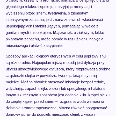
o ciepłym, drzewnym aromacie, pomaga w osiągnięciu stanu
głębokiego relaksu i spokoju, sprzyjając medytacji i
wyciszeniu przed snem.
Wetiweria
, o ziemistym,
intensywnym zapachu, jest znana ze swoich właściwości
uspokajających i stabilizujących, pomagając w walce z
gonitwą myśli i niepokojem.
Majeranek
, o ziołowym, lekko
pikantnym zapachu, może pomóc w rozluźnieniu napięcia
mięśniowego i ułatwić zasypianie.
Sposoby aplikacji olejków eterycznych w celu poprawy snu
są różnorodne. Najpopularniejszą metodą jest dyfuzja przy
użyciu ultradźwiękowego dyfuzora, który rozprowadza drobne
cząsteczki olejku w powietrzu, tworząc terapeutyczną
mgiełkę. Można również stosować inhalacje bezpośrednie,
wdychając zapach olejku z dłoni lub specjalnego inhalatora.
Innym skutecznym sposobem jest dodanie kilku kropel olejku
do ciepłej kąpieli przed snem – rozgrzana woda wzmacnia
działanie aromaterapeutyczne. Można również przygotować
domowy spray do pościeli, mieszając olejek z wodą i