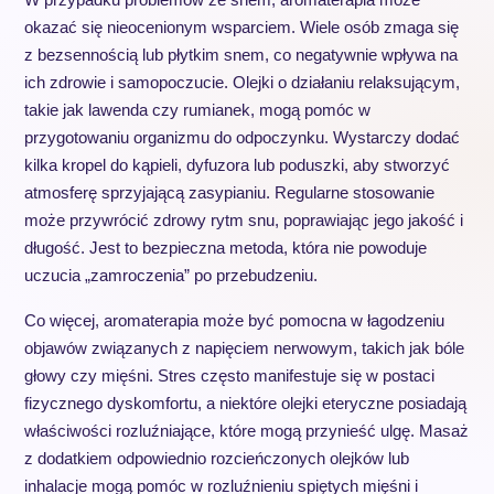
okazać się nieocenionym wsparciem. Wiele osób zmaga się
z bezsennością lub płytkim snem, co negatywnie wpływa na
ich zdrowie i samopoczucie. Olejki o działaniu relaksującym,
takie jak lawenda czy rumianek, mogą pomóc w
przygotowaniu organizmu do odpoczynku. Wystarczy dodać
kilka kropel do kąpieli, dyfuzora lub poduszki, aby stworzyć
atmosferę sprzyjającą zasypianiu. Regularne stosowanie
może przywrócić zdrowy rytm snu, poprawiając jego jakość i
długość. Jest to bezpieczna metoda, która nie powoduje
uczucia „zamroczenia” po przebudzeniu.
Co więcej, aromaterapia może być pomocna w łagodzeniu
objawów związanych z napięciem nerwowym, takich jak bóle
głowy czy mięśni. Stres często manifestuje się w postaci
fizycznego dyskomfortu, a niektóre olejki eteryczne posiadają
właściwości rozluźniające, które mogą przynieść ulgę. Masaż
z dodatkiem odpowiednio rozcieńczonych olejków lub
inhalacje mogą pomóc w rozluźnieniu spiętych mięśni i