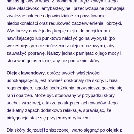
niezastąpiony w walce z problemami trądzikowymi. Jego
silne właściwości antybakteryjne i przeciwzapalne pomagają
zwalczać bakterie odpowiedzialne za powstawanie
niedoskonałości oraz redukować zaczerwienienia i obrzęki.
Wystarczy dodać jedną kroplę olejku do porcji kremu
nawilżającego lub punktowo nałożyć go na wyprysk (po
wcześniejszym rozcieńczeniu z olejem bazowym), aby
zauważyć poprawę. Należy jednak pamiętać o jego mocy i
stosować go ostrożnie, aby nie podrażnić skóry.
Olejek lawendowy
, oprócz swoich właściwości
uspokajających, jest również doskonały dla skóry. Działa
regenerująco, łagodzi podrażnienia, przyspiesza gojenie się
ran i oparzeń. Może być stosowany w przypadku skóry
suchej, wrażliwej, a także po ukąszeniach owadów. Jego
delikatny zapach dodatkowo relaksuje, sprawiając, że
pielęgnacja staje się przyjemnym rytuałem.
Dla skóry dojrzałej i zniszczonej, warto sięgnąć po
olejek z