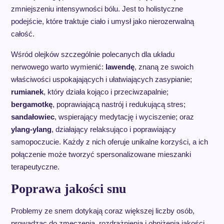
zmniejszeniu intensywności bólu. Jest to holistyczne
podejście, które traktuje ciało i umysł jako nierozerwalną
całość.
Wśród olejków szczególnie polecanych dla układu
nerwowego warto wymienić:
lawendę
, znaną ze swoich
właściwości uspokajających i ułatwiających zasypianie;
rumianek
, który działa kojąco i przeciwzapalnie;
bergamotkę
, poprawiającą nastrój i redukującą stres;
sandałowiec
, wspierający medytację i wyciszenie; oraz
ylang-ylang
, działający relaksująco i poprawiający
samopoczucie. Każdy z nich oferuje unikalne korzyści, a ich
połączenie może tworzyć spersonalizowane mieszanki
terapeutyczne.
Poprawa jakości snu
Problemy ze snem dotykają coraz większej liczby osób,
prowadząc do zmęczenia, rozdrażnienia i obniżenia jakości