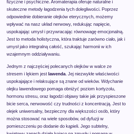
fizyczne i psychiczne. Aromaterapia oferuje naturalne i
skuteczne metody łagodzenia tych dolegliwości. Poprzez
odpowiednie dobieranie olejków eterycznych, możemy
wpływać na nasz układ nerwowy, redukując napięcie,
uspokajając umysł i przywracając równowagę emocjonalną.
Jest to metoda holistyczna, która traktuje zarówno ciało, jak i
umysł jako integralną całość, szukając harmonii w ich
wzajemnym oddziaływaniu.
Jednym z najczęściej polecanych olejków w walce ze
stresem i lękiem jest
lawenda
. Jej niezwykłe właściwości
uspokajające i relaksujące są znane od wieków. Wdychanie
olejku lawendowego pomaga obniżyć poziom kortyzolu,
hormonu stresu, oraz łagodzi objawy takie jak przyspieszone
bicie serca, nerwowość czy trudności z koncentracją. Jest to
olejek uniwersalny, bezpieczny dla większości osób, który
można stosować na wiele sposobów, od dyfuzji w
pomieszczeniu po dodanie do kąpieli. Jego subtelny,
kwiatowy zapach działa kojąco na zmysły i pomaga w