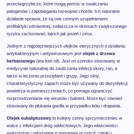
przeciwgrzybicze, które mogą pomóc w zwalczaniu
patogenów i zapobieganiu rozwojowi chorób. Ich naturalne
działanie sprawia, że są one cennym uzupełnieniem
profilaktyki zdrowotnej, zwłaszcza w okresach zwiększonego
ryzyka zachorowań, takich jak jesień i zima.
Jednym z najpotężniejszych olejków eterycznych o działaniu
antybakteryjnym i antywirusowym jest
olejek z drzewa
herbacianego
(tea tree oil). Jest on szeroko stosowany w
medycynie naturalnej do zwalczania infekcji skóry, ran, a
także w leczeniu przeziębień i grypy. Jego silny,
charakterystyczny zapach może być używany do dezynfekcji
powietrza w pomieszczeniach, co pomaga ograniczyć
rozprzestrzenianie się wirusów i bakterii. Może być również
stosowany do płukania gardła w przypadku bólu i drapania.
Olejek eukaliptusowy
to kolejny cenny sprzymierzeniec w
walce z infekcjami dróg oddechowych. Jego właściwości
wykrztuśne i udrażniające pomagają oczyścić zatoki i