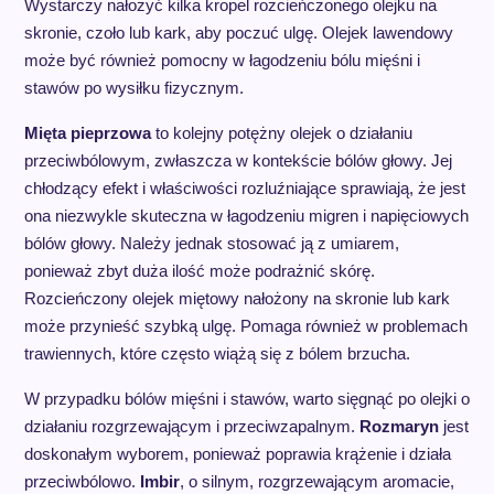
Wystarczy nałożyć kilka kropel rozcieńczonego olejku na
skronie, czoło lub kark, aby poczuć ulgę. Olejek lawendowy
może być również pomocny w łagodzeniu bólu mięśni i
stawów po wysiłku fizycznym.
Mięta pieprzowa
to kolejny potężny olejek o działaniu
przeciwbólowym, zwłaszcza w kontekście bólów głowy. Jej
chłodzący efekt i właściwości rozluźniające sprawiają, że jest
ona niezwykle skuteczna w łagodzeniu migren i napięciowych
bólów głowy. Należy jednak stosować ją z umiarem,
ponieważ zbyt duża ilość może podrażnić skórę.
Rozcieńczony olejek miętowy nałożony na skronie lub kark
może przynieść szybką ulgę. Pomaga również w problemach
trawiennych, które często wiążą się z bólem brzucha.
W przypadku bólów mięśni i stawów, warto sięgnąć po olejki o
działaniu rozgrzewającym i przeciwzapalnym.
Rozmaryn
jest
doskonałym wyborem, ponieważ poprawia krążenie i działa
przeciwbólowo.
Imbir
, o silnym, rozgrzewającym aromacie,