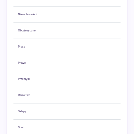
Nieruchomości
Obcojęzyczne
Praca
Prawo
Przemysł
Rolnictwo
Sklepy
Sport