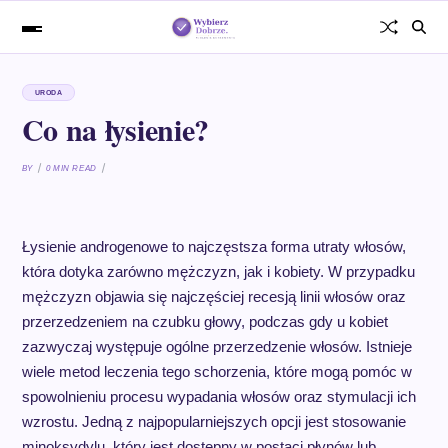
URODA
Co na łysienie?
BY
0 MIN READ
Łysienie androgenowe to najczęstsza forma utraty włosów,
która dotyka zarówno mężczyzn, jak i kobiety. W przypadku
mężczyzn objawia się najczęściej recesją linii włosów oraz
przerzedzeniem na czubku głowy, podczas gdy u kobiet
zazwyczaj występuje ogólne przerzedzenie włosów. Istnieje
wiele metod leczenia tego schorzenia, które mogą pomóc w
spowolnieniu procesu wypadania włosów oraz stymulacji ich
wzrostu. Jedną z najpopularniejszych opcji jest stosowanie
minoksydylu, który jest dostępny w postaci płynów lub