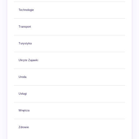
Technologie
Transport
Turystyka
Ukryte Zajawki
Uroda
Usługi
Wnętrza
Zdrowie