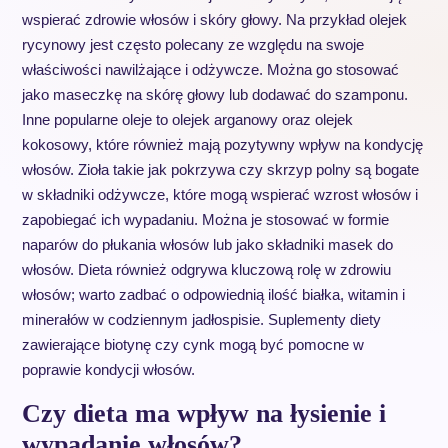
wspierać zdrowie włosów i skóry głowy. Na przykład olejek
rycynowy jest często polecany ze względu na swoje
właściwości nawilżające i odżywcze. Można go stosować
jako maseczkę na skórę głowy lub dodawać do szamponu.
Inne popularne oleje to olejek arganowy oraz olejek
kokosowy, które również mają pozytywny wpływ na kondycję
włosów. Zioła takie jak pokrzywa czy skrzyp polny są bogate
w składniki odżywcze, które mogą wspierać wzrost włosów i
zapobiegać ich wypadaniu. Można je stosować w formie
naparów do płukania włosów lub jako składniki masek do
włosów. Dieta również odgrywa kluczową rolę w zdrowiu
włosów; warto zadbać o odpowiednią ilość białka, witamin i
minerałów w codziennym jadłospisie. Suplementy diety
zawierające biotynę czy cynk mogą być pomocne w
poprawie kondycji włosów.
Czy dieta ma wpływ na łysienie i
wypadanie włosów?