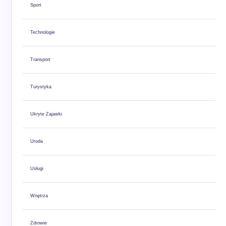
Sport
Technologie
Transport
Turystyka
Ukryte Zajawki
Uroda
Usługi
Wnętrza
Zdrowie