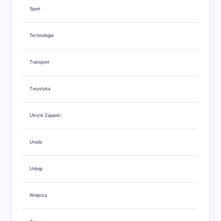
Sport
Technologie
Transport
Turystyka
Ukryte Zajawki
Uroda
Usługi
Wnętrza