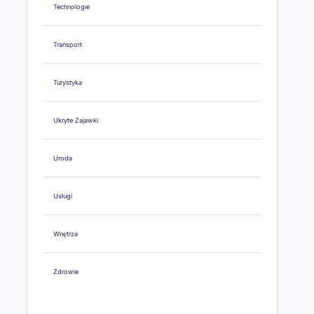
Technologie
Transport
Turystyka
Ukryte Zajawki
Uroda
Usługi
Wnętrza
Zdrowie