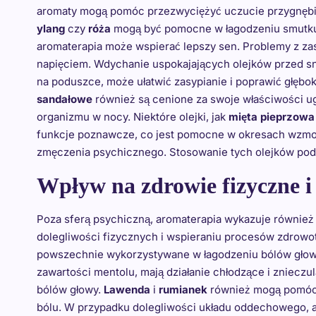
aromaty mogą pomóc przezwyciężyć uczucie przygnębien
ylang
czy
róża
mogą być pomocne w łagodzeniu smutku 
aromaterapia może wspierać lepszy sen. Problemy z zas
napięciem. Wdychanie uspokajających olejków przed sne
na poduszce, może ułatwić zasypianie i poprawić głęboko
sandałowe
również są cenione za swoje właściwości ug
organizmu w nocy. Niektóre olejki, jak
mięta pieprzowa
funkcje poznawcze, co jest pomocne w okresach wzmo
zmęczenia psychicznego. Stosowanie tych olejków podc
Wpływ na zdrowie fizyczne i 
Poza sferą psychiczną, aromaterapia wykazuje również
dolegliwości fizycznych i wspieraniu procesów zdrowo
powszechnie wykorzystywane w łagodzeniu bólów głowy,
zawartości mentolu, mają działanie chłodzące i zniecz
bólów głowy.
Lawenda
i
rumianek
również mogą pomóc w
bólu. W przypadku dolegliwości układu oddechowego, a