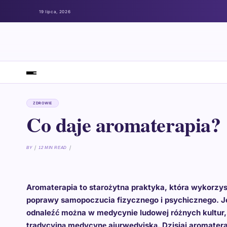
19 lipca, 2026
ZDROWIE
Co daje aromaterapia?
BY
12 MIN READ
Aromaterapia to starożytna praktyka, która wykorzyst
poprawy samopoczucia fizycznego i psychicznego. Jej
odnaleźć można w medycynie ludowej różnych kultur, o
tradycyjną medycynę ajurwedyjską. Dzisiaj aromater