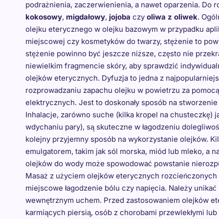
podrażnienia, zaczerwienienia, a nawet oparzenia. Do 
kokosowy
,
migdałowy
,
jojoba
czy
oliwa z oliwek
. Ogó
olejku eterycznego w olejku bazowym w przypadku aplika
miejscowej czy kosmetyków do twarzy, stężenie to powin
stężenie powinno być jeszcze niższe, często nie przek
niewielkim fragmencie skóry, aby sprawdzić indywidual
olejków eterycznych. Dyfuzja to jedna z najpopularniej
rozprowadzaniu zapachu olejku w powietrzu za pomocą
elektrycznych. Jest to doskonały sposób na stworzenie
Inhalacje, zarówno suche (kilka kropel na chusteczkę) j
wdychaniu pary), są skuteczne w łagodzeniu dolegliwo
kolejny przyjemny sposób na wykorzystanie olejków. Ki
emulgatorem, takim jak sól morska, miód lub mleko, a
olejków do wody może spowodować powstanie nierozpus
Masaż z użyciem olejków eterycznych rozcieńczonych w 
miejscowe łagodzenie bólu czy napięcia. Należy unikać
wewnętrznym uchem. Przed zastosowaniem olejków eter
karmiących piersią, osób z chorobami przewlekłymi lub 