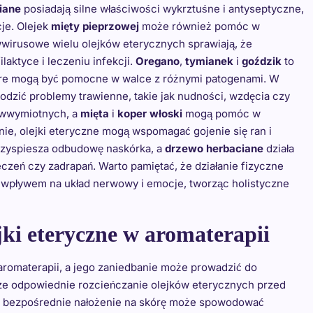
iane
posiadają silne właściwości wykrztuśne i antyseptyczne,
je. Olejek
mięty pieprzowej
może również pomóc w
wwirusowe wielu olejków eterycznych sprawiają, że
aktyce i leczeniu infekcji.
Oregano
,
tymianek
i
goździk
to
które mogą być pomocne w walce z różnymi patogenami. W
odzić problemy trawienne, takie jak nudności, wzdęcia czy
iwwymiotnych, a
mięta
i
koper włoski
mogą pomóc w
ie, olejki eteryczne mogą wspomagać gojenie się ran i
przyspiesza odbudowę naskórka, a
drzewo herbaciane
działa
czeń czy zadrapań. Warto pamiętać, że działanie fizyczne
h wpływem na układ nerwowy i emocje, tworząc holistyczne
jki eteryczne w aromaterapii
romaterapii, a jego zaniedbanie może prowadzić do
e odpowiednie rozcieńczanie olejków eterycznych przed
e i bezpośrednie nałożenie na skórę może spowodować