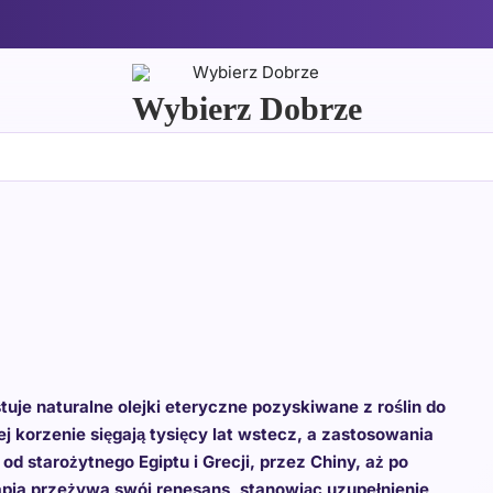
Wybierz Dobrze
uje naturalne olejki eteryczne pozyskiwane z roślin do
 korzenie sięgają tysięcy lat wstecz, a zastosowania
d starożytnego Egiptu i Grecji, przez Chiny, aż po
apia przeżywa swój renesans, stanowiąc uzupełnienie