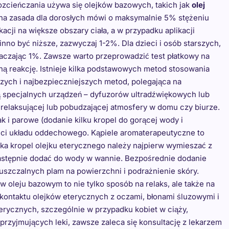
rozcieńczania używa się olejków bazowych, takich jak
olej
lna zasada dla dorosłych mówi o maksymalnie 5% stężeniu
cji na większe obszary ciała, a w przypadku aplikacji
no być niższe, zazwyczaj 1-2%. Dla dzieci i osób starszych,
raczając 1%. Zawsze warto przeprowadzić test płatkowy na
ną reakcję. Istnieje kilka podstawowych metod stosowania
szych i najbezpieczniejszych metod, polegająca na
 specjalnych urządzeń – dyfuzorów ultradźwiękowych lub
 relaksującej lub pobudzającej atmosfery w domu czy biurze.
ak i parowe (dodanie kilku kropel do gorącej wody i
ści układu oddechowego. Kąpiele aromaterapeutyczne to
lka kropel olejku eterycznego należy najpierw wymieszać z
 następnie dodać do wody w wannie. Bezpośrednie dodanie
zczalnych plam na powierzchni i podrażnienie skóry.
oleju bazowym to nie tylko sposób na relaks, ale także na
 kontaktu olejków eterycznych z oczami, błonami śluzowymi i
ycznych, szczególnie w przypadku kobiet w ciąży,
przyjmujących leki, zawsze zaleca się konsultację z lekarzem