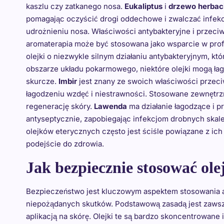
kaszlu czy zatkanego nosa.
Eukaliptus
i
drzewo herbac
pomagając oczyścić drogi oddechowe i zwalczać infekc
udrożnieniu nosa. Właściwości antybakteryjne i przeci
aromaterapia może być stosowana jako wsparcie w profil
olejki o niezwykle silnym działaniu antybakteryjnym, 
obszarze układu pokarmowego, niektóre olejki mogą łag
skurcze.
Imbir
jest znany ze swoich właściwości przec
łagodzeniu wzdęć i niestrawności. Stosowane zewnętrzn
regenerację skóry.
Lawenda
ma działanie łagodzące i 
antyseptycznie, zapobiegając infekcjom drobnych skale
olejków eterycznych często jest ściśle powiązane z ic
podejście do zdrowia.
Jak bezpiecznie stosować ole
Bezpieczeństwo jest kluczowym aspektem stosowania a
niepożądanych skutków. Podstawową zasadą jest zawsz
aplikacją na skórę. Olejki te są bardzo skoncentrowan