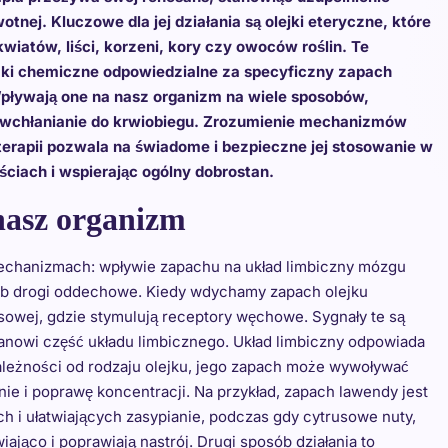
tnej. Kluczowe dla jej działania są olejki eteryczne, które
kwiatów, liści, korzeni, kory czy owoców roślin. Te
ki chemiczne odpowiedzialne za specyficzny zapach
 Wpływają one na nasz organizm na wiele sposobów,
z wchłanianie do krwiobiegu. Zrozumienie mechanizmów
terapii pozwala na świadome i bezpieczne jej stosowanie w
ciach i wspierając ogólny dobrostan.
nasz organizm
mechanizmach: wpływie zapachu na układ limbiczny mózgu
lub drogi oddechowe. Kiedy wdychamy zapach olejku
sowej, gdzie stymulują receptory węchowe. Sygnały te są
anowi część układu limbicznego. Układ limbiczny odpowiada
 zależności od rodzaju olejku, jego zapach może wywoływać
nie i poprawę koncentracji. Na przykład, zapach lawendy jest
 i ułatwiających zasypianie, podczas gdy cytrusowe nuty,
iająco i poprawiają nastrój. Drugi sposób działania to