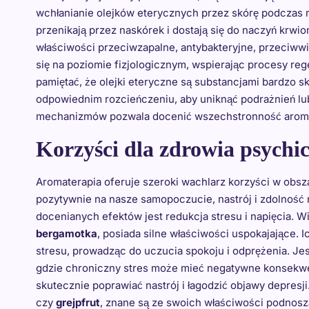
wchłanianie olejków eterycznych przez skórę podczas masa
przenikają przez naskórek i dostają się do naczyń krw
właściwości przeciwzapalne, antybakteryjne, przeciw
się na poziomie fizjologicznym, wspierając procesy reg
pamiętać, że olejki eteryczne są substancjami bardzo
odpowiednim rozcieńczeniu, aby uniknąć podrażnień lu
mechanizmów pozwala docenić wszechstronność aromater
Korzyści dla zdrowia psychi
Aromaterapia oferuje szeroki wachlarz korzyści w obs
pozytywnie na nasze samopoczucie, nastrój i zdolność 
docenianych efektów jest redukcja stresu i napięcia. Wi
bergamotka
, posiada silne właściwości uspokajające.
stresu, prowadząc do uczucia spokoju i odprężenia. Je
gdzie chroniczny stres może mieć negatywne konsekwe
skutecznie poprawiać nastrój i łagodzić objawy depresji
czy
grejpfrut
, znane są ze swoich właściwości podnosz