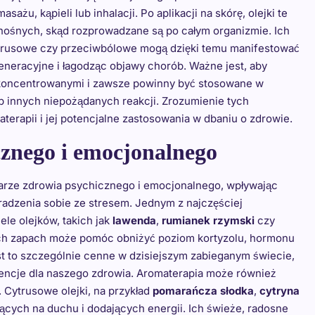
żu, kąpieli lub inhalacji. Po aplikacji na skórę, olejki te
ionośnych, skąd rozprowadzane są po całym organizmie. Ich
wirusowe czy przeciwbólowe mogą dzięki temu manifestować
eneracyjne i łagodząc objawy chorób. Ważne jest, aby
 skoncentrowanymi i zawsze powinny być stosowane w
b innych niepożądanych reakcji. Zrozumienie tych
apii i jej potencjalne zastosowania w dbaniu o zdrowie.
cznego i emocjonalnego
zarze zdrowia psychicznego i emocjonalnego, wpływając
radzenia sobie ze stresem. Jednym z najczęściej
ele olejków, takich jak
lawenda
,
rumianek rzymski
czy
 Ich zapach może pomóc obniżyć poziom kortyzolu, hormonu
st to szczególnie cenne w dzisiejszym zabieganym świecie,
ncje dla naszego zdrowia. Aromaterapia może również
. Cytrusowe olejki, na przykład
pomarańcza słodka
,
cytryna
ących na duchu i dodających energii. Ich świeże, radosne