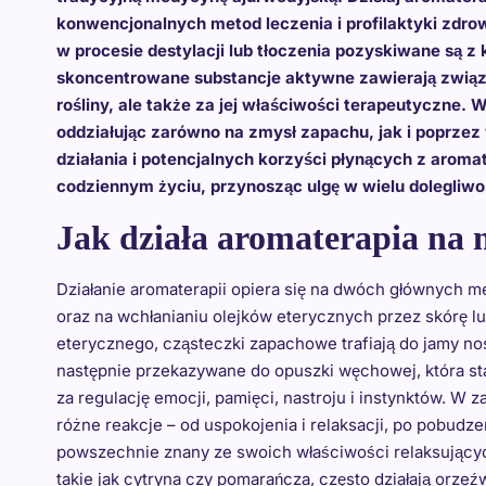
konwencjonalnych metod leczenia i profilaktyki zdrowo
w procesie destylacji lub tłoczenia pozyskiwane są z 
skoncentrowane substancje aktywne zawierają związ
rośliny, ale także za jej właściwości terapeutyczne.
oddziałując zarówno na zmysł zapachu, jak i poprze
działania i potencjalnych korzyści płynących z aroma
codziennym życiu, przynosząc ulgę w wielu dolegliwoś
Jak działa aromaterapia na 
Działanie aromaterapii opiera się na dwóch głównych 
oraz na wchłanianiu olejków eterycznych przez skórę 
eterycznego, cząsteczki zapachowe trafiają do jamy no
następnie przekazywane do opuszki węchowej, która st
za regulację emocji, pamięci, nastroju i instynktów. W
różne reakcje – od uspokojenia i relaksacji, po pobudze
powszechnie znany ze swoich właściwości relaksujących
takie jak cytryna czy pomarańcza, często działają orzeźw