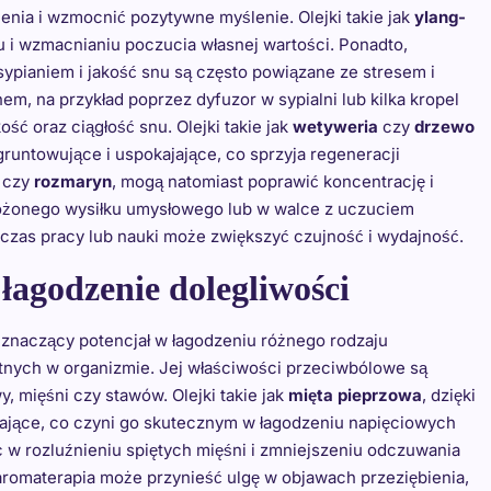
ia i wzmocnić pozytywne myślenie. Olejki takie jak
ylang-
i wzmacnianiu poczucia własnej wartości. Ponadto,
ypianiem i jakość snu są często powiązane ze stresem i
m, na przykład poprzez dyfuzor w sypialni lub kilka kropel
ść oraz ciągłość snu. Olejki takie jak
wetyweria
czy
drzewo
runtowujące i uspokajające, co sprzyja regeneracji
czy
rozmaryn
, mogą natomiast poprawić koncentrację i
żonego wysiłku umysłowego lub w walce z uczuciem
zas pracy lub nauki może zwiększyć czujność i wydajność.
łagodzenie dolegliwości
 znaczący potencjał w łagodzeniu różnego rodzaju
tnych w organizmie. Jej właściwości przeciwbólowe są
 mięśni czy stawów. Olejki takie jak
mięta pieprzowa
, dzięki
ulające, co czyni go skutecznym w łagodzeniu napięciowych
 rozluźnieniu spiętych mięśni i zmniejszeniu odczuwania
romaterapia może przynieść ulgę w objawach przeziębienia,