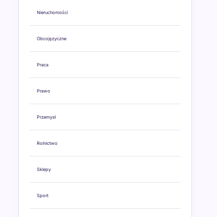
Nieruchomości
Obcojęzyczne
Praca
Prawo
Przemysł
Rolnictwo
Sklepy
Sport