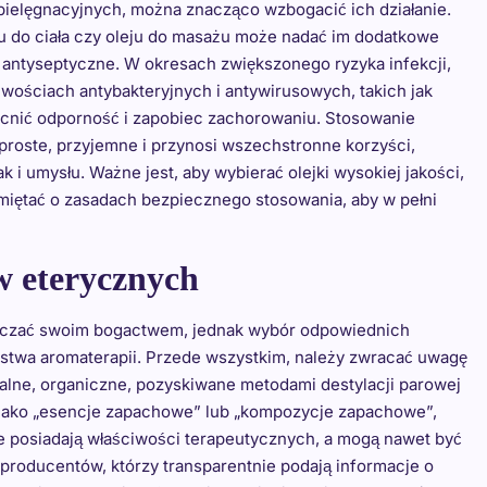
 pielęgnacyjnych, można znacząco wzbogacić ich działanie.
mu do ciała czy oleju do masażu może nadać im dodatkowe
y antyseptyczne. W okresach zwiększonego ryzyka infekcji,
iwościach antybakteryjnych i antywirusowych, takich jak
nić odporność i zapobiec zachorowaniu. Stosowanie
t proste, przyjemne i przynosi wszechstronne korzyści,
 i umysłu. Ważne jest, aby wybierać olejki wysokiej jakości,
ętać o zasadach bezpiecznego stosowania, aby w pełni
w eterycznych
łaczać swoim bogactwem, jednak wybór odpowiednich
ństwa aromaterapii. Przede wszystkim, należy zwracać uwagę
uralne, organiczne, pozyskiwane metodami destylacji parowej
 jako „esencje zapachowe” lub „kompozycje zapachowe”,
ie posiadają właściwości terapeutycznych, a mogą nawet być
roducentów, którzy transparentnie podają informacje o