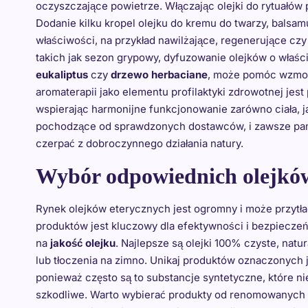
oczyszczające powietrze. Włączając olejki do rytuałów
Dodanie kilku kropel olejku do kremu do twarzy, balsa
właściwości, na przykład nawilżające, regenerujące cz
takich jak sezon grypowy, dyfuzowanie olejków o właśc
eukaliptus
czy
drzewo herbaciane
, może pomóc wzmoc
aromaterapii jako elementu profilaktyki zdrowotnej jes
wspierając harmonijne funkcjonowanie zarówno ciała, jak
pochodzące od sprawdzonych dostawców, i zawsze pami
czerpać z dobroczynnego działania natury.
Wybór odpowiednich olejkó
Rynek olejków eterycznych jest ogromny i może przyt
produktów jest kluczowy dla efektywności i bezpiecze
na
jakość olejku
. Najlepsze są olejki 100% czyste, nat
lub tłoczenia na zimno. Unikaj produktów oznaczonych
ponieważ często są to substancje syntetyczne, które n
szkodliwe. Warto wybierać produkty od renomowanych p