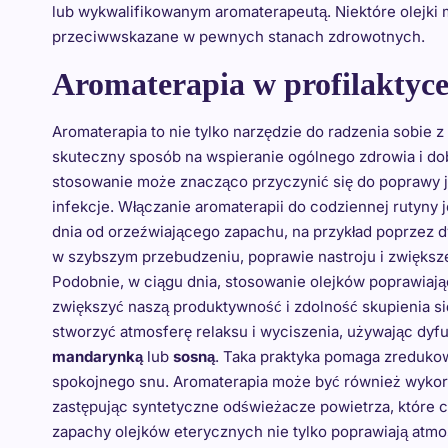
lub wykwalifikowanym aromaterapeutą. Niektóre olejki 
przeciwwskazane w pewnych stanach zdrowotnych.
Aromaterapia w profilaktyce
Aromaterapia to nie tylko narzędzie do radzenia sobie 
skuteczny sposób na wspieranie ogólnego zdrowia i d
stosowanie może znacząco przyczynić się do poprawy j
infekcje. Włączanie aromaterapii do codziennej rutyny 
dnia od orzeźwiającego zapachu, na przykład poprzez d
w szybszym przebudzeniu, poprawie nastroju i zwiększ
Podobnie, w ciągu dnia, stosowanie olejków poprawiają
zwiększyć naszą produktywność i zdolność skupienia 
stworzyć atmosferę relaksu i wyciszenia, używając dyfu
mandarynką
lub
sosną
. Taka praktyka pomaga zreduko
spokojnego snu. Aromaterapia może być również wyko
zastępując syntetyczne odświeżacze powietrza, które 
zapachy olejków eterycznych nie tylko poprawiają atmos