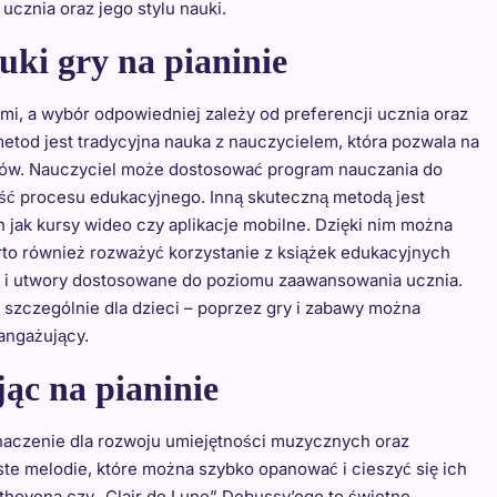
cznia oraz jego stylu nauki.
uki gry na pianinie
i, a wybór odpowiedniej zależy od preferencji ucznia oraz
tod jest tradycyjna nauka z nauczycielem, która pozwala na
ędów. Nauczyciel może dostosować program nauczania do
ść procesu edukacyjnego. Inną skuteczną metodą jest
h jak kursy wideo czy aplikacje mobilne. Dzięki nim można
to również rozważyć korzystanie z książek edukacyjnych
a i utwory dostosowane do poziomu zaawansowania ucznia.
zczególnie dla dzieci – poprzez gry i zabawy można
angażujący.
ąc na pianinie
naczenie dla rozwoju umiejętności muzycznych oraz
ste melodie, które można szybko opanować i cieszyć się ich
ethovena czy „Clair de Lune” Debussy’ego to świetne