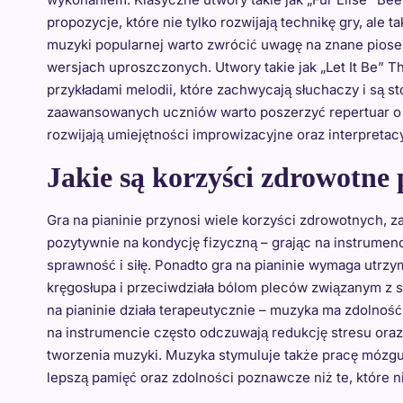
propozycje, które nie tylko rozwijają technikę gry, ale
muzyki popularnej warto zwrócić uwagę na znane piosen
wersjach uproszczonych. Utwory takie jak „Let It Be” 
przykładami melodii, które zachwycają słuchaczy i są st
zaawansowanych uczniów warto poszerzyć repertuar o 
rozwijają umiejętności improwizacyjne oraz interpretac
Jakie są korzyści zdrowotne 
Gra na pianinie przynosi wiele korzyści zdrowotnych, z
pozytywnie na kondycję fizyczną – grając na instrumen
sprawność i siłę. Ponadto gra na pianinie wymaga utrzy
kręgosłupa i przeciwdziała bólom pleców związanym z 
na pianinie działa terapeutycznie – muzyka ma zdolno
na instrumencie często odczuwają redukcję stresu oraz
tworzenia muzyki. Muzyka stymuluje także pracę mózgu
lepszą pamięć oraz zdolności poznawcze niż te, które