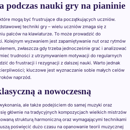
a podczas nauki gry na pianinie
 które mogą być frustrujące dla początkujących uczniów.
stawowej techniki gry – wielu uczniów zmaga się z
niu palców na klawiaturze. To może prowadzić do
ki. Kolejnym wyzwaniem jest zapamiętywanie nut oraz rytmów
oblemem, zwłaszcza gdy trzeba jednocześnie grać i analizować
mieć trudności z utrzymywaniem motywacji do regularnych
 do frustracji i rezygnacji z dalszej nauki. Warto jednak
cierpliwości; kluczowe jest wyznaczanie sobie małych celów
kroków naprzód.
 klasyczną a nowoczesną
 wykonania, ale także podejściem do samej muzyki oraz
 się głównie na tradycyjnych kompozycjach wielkich mistrzów
likowaną strukturą harmoniczną oraz wymagającymi technikami
szą poświęcić dużo czasu na opanowanie teorii muzycznej