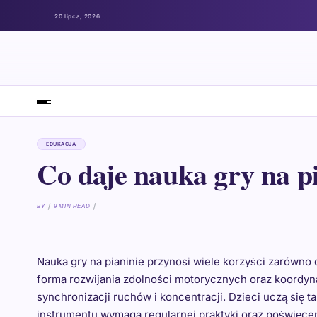
20 lipca, 2026
EDUKACJA
Co daje nauka gry na p
BY
9 MIN READ
Nauka gry na pianinie przynosi wiele korzyści zarówno d
forma rozwijania zdolności motorycznych oraz koordyna
synchronizacji ruchów i koncentracji. Dzieci uczą się 
instrumentu wymaga regularnej praktyki oraz poświęc