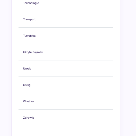
Technologie
Transport
Turystyka
Ukryte Zajawki
Uroda
Usługi
Wnętrza
Zdrowie