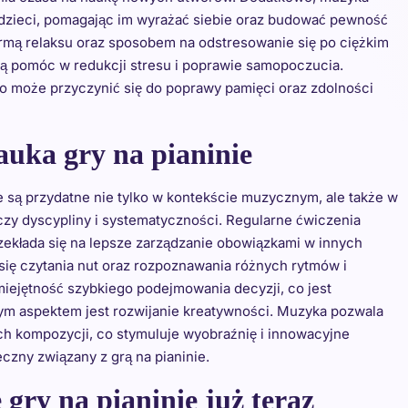
dzieci, pomagając im wyrażać siebie oraz budować pewność
formą relaksu oraz sposobem na odstresowanie się po ciężkim
ą pomóc w redukcji stresu i poprawie samopoczucia.
o może przyczynić się do poprawy pamięci oraz zdolności
auka gry na pianinie
re są przydatne nie tylko w kontekście muzycznym, ale także w
czy dyscypliny i systematyczności. Regularne ćwiczenia
ekłada się na lepsze zarządzanie obowiązkami w innych
 się czytania nut oraz rozpoznawania różnych rytmów i
umiejętność szybkiego podejmowania decyzji, co jest
ym aspektem jest rozwijanie kreatywności. Muzyka pozwala
h kompozycji, co stymuluje wyobraźnię i innowacyjne
czny związany z grą na pianinie.
gry na pianinie już teraz