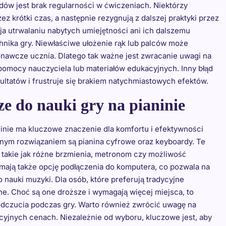
dów jest brak regularności w ćwiczeniach. Niektórzy
z krótki czas, a następnie rezygnują z dalszej praktyki przez
yja utrwalaniu nabytych umiejętności ani ich dalszemu
nika gry. Niewłaściwe ułożenie rąk lub palców może
onawcze ucznia. Dlatego tak ważne jest zwracanie uwagi na
pomocy nauczyciela lub materiałów edukacyjnych. Inny błąd
zultatów i frustruje się brakiem natychmiastowych efektów.
ze do nauki gry na pianinie
inie ma kluczowe znaczenie dla komfortu i efektywności
anym rozwiązaniem są pianina cyfrowe oraz keyboardy. Te
ę, takie jak różne brzmienia, metronom czy możliwość
mają także opcję podłączenia do komputera, co pozwala na
 nauki muzyki. Dla osób, które preferują tradycyjne
e. Choć są one droższe i wymagają więcej miejsca, to
odczucia podczas gry. Warto również zwrócić uwagę na
cyjnych cenach. Niezależnie od wyboru, kluczowe jest, aby