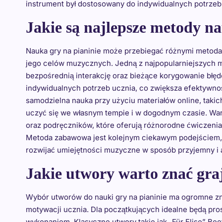
instrument był dostosowany do indywidualnych potrzeb u
Jakie są najlepsze metody na
Nauka gry na pianinie może przebiegać różnymi metodam
jego celów muzycznych. Jedną z najpopularniejszych me
bezpośrednią interakcję oraz bieżące korygowanie bł
indywidualnych potrzeb ucznia, co zwiększa efektywno
samodzielna nauka przy użyciu materiałów online, takic
uczyć się we własnym tempie i w dogodnym czasie. War
oraz podręczników, które oferują różnorodne ćwiczeni
Metoda zabawowa jest kolejnym ciekawym podejściem, s
rozwijać umiejętności muzyczne w sposób przyjemny i 
Jakie utwory warto znać graj
Wybór utworów do nauki gry na pianinie ma ogromne z
motywacji ucznia. Dla początkujących idealne będą pro
wykonaniem. Klasyczne utwory takie jak „Für Elise” Be