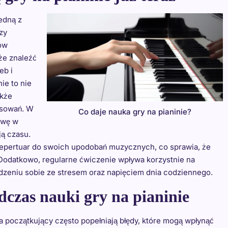
edną z
zy
ów
że znaleźć
eb i
ie to nie
akże
esowań. W
Co daje nauka gry na pianinie?
awę w
ją czasu.
 repertuar do swoich upodobań muzycznych, co sprawia, że
. Dodatkowo, regularne ćwiczenie wpływa korzystnie na
zeniu sobie ze stresem oraz napięciem dnia codziennego.
odczas nauki gry na pianinie
a początkujący często popełniają błędy, które mogą wpłynąć