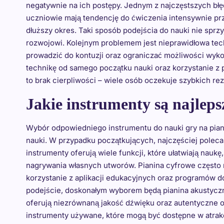
negatywnie na ich postępy. Jednym z najczęstszych błę
uczniowie mają tendencję do ćwiczenia intensywnie prze
dłuższy okres. Taki sposób podejścia do nauki nie sprz
rozwojowi. Kolejnym problemem jest nieprawidłowa tech
prowadzić do kontuzji oraz ograniczać możliwości wyk
technikę od samego początku nauki oraz korzystanie z 
to brak cierpliwości – wiele osób oczekuje szybkich re
Jakie instrumenty są najleps
Wybór odpowiedniego instrumentu do nauki gry na pian
nauki. W przypadku początkujących, najczęściej polec
instrumenty oferują wiele funkcji, które ułatwiają nauk
nagrywania własnych utworów. Pianina cyfrowe często 
korzystanie z aplikacji edukacyjnych oraz programów do
podejście, doskonałym wyborem będą pianina akustyczn
oferują niezrównaną jakość dźwięku oraz autentyczne 
instrumenty używane, które mogą być dostępne w atrak