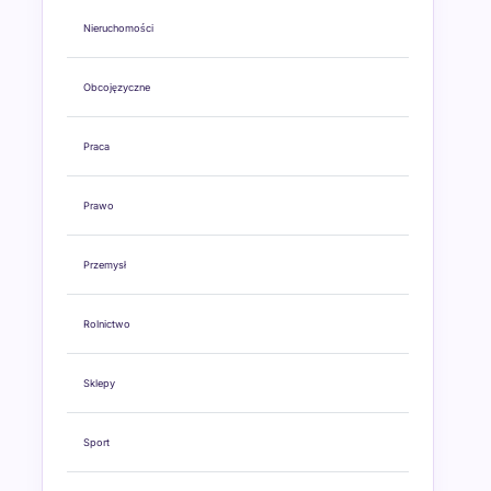
Nieruchomości
Obcojęzyczne
Praca
Prawo
Przemysł
Rolnictwo
Sklepy
Sport