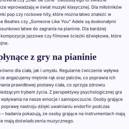
 także wprowadzają w świat muzyki klasycznej. Dla miłośników
ki pop czy rockowe hity, które można łatwo znaleźć w
The Beatles czy „Someone Like You” Adele są doskonałymi
osunkowo łatwe do zagrania na pianinie. Dla bardziej
kompozycje jazzowe czy filmowe ścieżki dźwiękowe, które
yjne.
płynące z gry na pianinie
arówno dla ciała, jak i umysłu. Regularne ćwiczenie wpływa
cie angażujemy mięśnie rąk oraz palców, co poprawia ich
mania prawidłowej postawy ciała, co sprzyja zdrowiu
siedzącym trybem życia. Z perspektywy psychologicznej gra
ść wpływania na nasze emocje i samopoczucie. Osoby grające
 poprawę nastroju dzięki uwalnianiu endorfin podczas
 – badania pokazują, że osoby grające na instrumentach mają
 nie mają doświadczenia muzycznego.