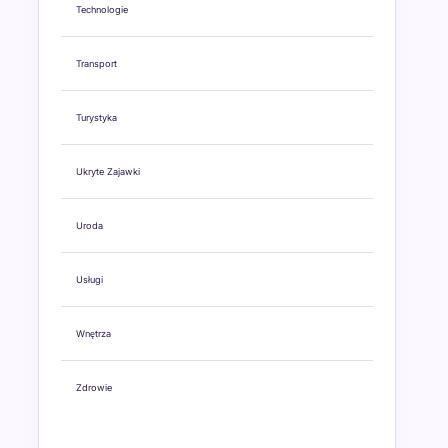
Technologie
Transport
Turystyka
Ukryte Zajawki
Uroda
Usługi
Wnętrza
Zdrowie