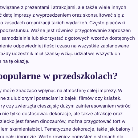
związane z prezentami i atrakcjami, ale także wiele innych
ć datę imprezy z wyprzedzeniem oraz skonsultować się z
 o zasadach organizacji takich wydarzeń. Często placówki
y poczęstunku. Ważne jest również przygotowanie zaproszeń
ać samodzielnie lub skorzystać z gotowych wzorów dostępnych
nienie odpowiedniej ilości czasu na wszystkie zaplanowane
każdy uczestnik miał szansę wziąć udział we wszystkich
na tę okazję.
 popularne w przedszkolach?
y może znacząco wpłynąć na atmosferę całej imprezy. W
e z ulubionymi postaciami z bajek, filmów czy książek.
aury czy zwierzęta cieszą się dużym zainteresowaniem wśród
 nie tylko dostosować dekoracje, ale także atrakcje oraz
dziecko jest fanem dinozaurów, można przygotować tort w
em skamieniałości. Tematyczne dekoracje, takie jak balony i
u całej imprezie. Warto również pomyśleć o strojach dla