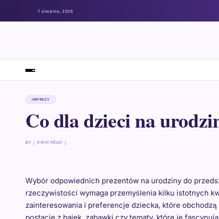
7 sierpnia, 2026
IMPREZY
Co dla dzieci na urodzi
BY
8 MIN READ
Wybór odpowiednich prezentów na urodziny do przedszk
rzeczywistości wymaga przemyślenia kilku istotnych k
zainteresowania i preferencje dziecka, które obchodzą
postacie z bajek, zabawki czy tematy, które je fascynu