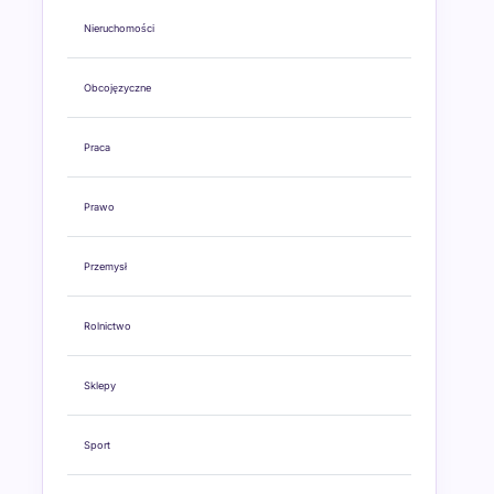
Nieruchomości
Obcojęzyczne
Praca
Prawo
Przemysł
Rolnictwo
Sklepy
Sport