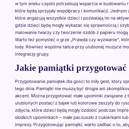
w tym wieku często potrzebują wsparcia w budowaniu re
które będą sprzyjały współpracy i komunikacji. Jednym
które angażują wszystkie dzieci i pozwalają im na akt
gdzie dzieci będą mogły wykazać się sprawnością i szy
malowanie twarzy czy tworzenie ozdób z papieru mogą 
Warto też pomyśleć o grze „Prawda czy wyzwanie”, któr
lody. Również wspólne tańce przy ulubionej muzyce mo
integrację grupy.
Jakie pamiątki przygotować 
Przygotowanie pamiątek dla gości to miły gest, który s
tego dnia. Pamiątki nie muszą być drogie ani skompliko
akcent. Można przygotować małe upominki związane z te
ulubionych postaci z bajek lub kolorowe zeszyty do r
zdjęcia, które dzieci będą mogły ozdobić podczas impre
słodkich upominkach – małe paczuszki z cukierkami lu
imprezy. Przygotowując pamiątki, warto zadbać o to, ab