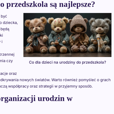
o przedszkola są najlepsze?
 być
o dziecka,
 będą
ki
 i
trzennej
nia czy
Co dla dzieci na urodziny do przedszkola?
racje oraz
 odkrywania nowych światów. Warto również pomyśleć o grach
czą współpracy oraz strategii w przyjemny sposób.
organizacji urodzin w