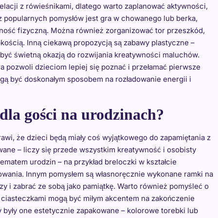
lacji z rówieśnikami, dlatego warto zaplanować aktywności,
 z popularnych pomysłów jest gra w chowanego lub berka,
ywność fizyczną. Można również zorganizować tor przeszkód,
bkością. Inną ciekawą propozycją są zabawy plastyczne –
być świetną okazją do rozwijania kreatywności maluchów.
a pozwoli dzieciom lepiej się poznać i przełamać pierwsze
gą być doskonałym sposobem na rozładowanie energii i
dla gości na urodzinach?
prawi, że dzieci będą miały coś wyjątkowego do zapamiętania z
wane – liczy się przede wszystkim kreatywność i osobisty
matem urodzin – na przykład breloczki w kształcie
ysowania. Innym pomysłem są własnoręcznie wykonane ramki na
zy i zabrać ze sobą jako pamiątkę. Warto również pomyśleć o
b ciasteczkami mogą być miłym akcentem na zakończenie
y były one estetycznie zapakowane – kolorowe torebki lub