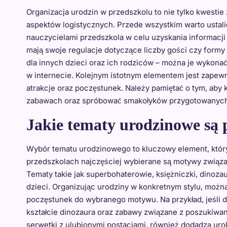
Organizacja urodzin w przedszkolu to nie tylko kwestie 
aspektów logistycznych. Przede wszystkim warto ustali
nauczycielami przedszkola w celu uzyskania informacji
mają swoje regulacje dotyczące liczby gości czy form
dla innych dzieci oraz ich rodziców – można je wykon
w internecie. Kolejnym istotnym elementem jest zapew
atrakcje oraz poczęstunek. Należy pamiętać o tym, aby 
zabawach oraz spróbować smakołyków przygotowanych 
Jakie tematy urodzinowe są
Wybór tematu urodzinowego to kluczowy element, któr
przedszkolach najczęściej wybierane są motywy związan
Tematy takie jak superbohaterowie, księżniczki, dinoz
dzieci. Organizując urodziny w konkretnym stylu, można
poczęstunek do wybranego motywu. Na przykład, jeśli 
kształcie dinozaura oraz zabawy związane z poszukiwani
serwetki z ulubionymi postaciami, również dodadzą urok