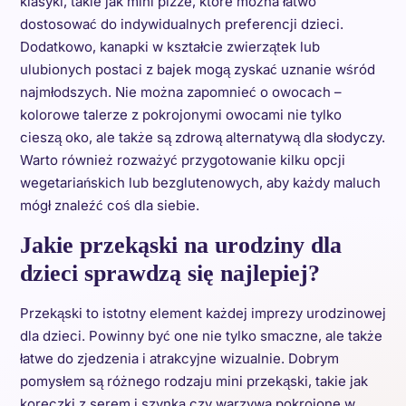
klasyki, takie jak mini pizze, które można łatwo
dostosować do indywidualnych preferencji dzieci.
Dodatkowo, kanapki w kształcie zwierzątek lub
ulubionych postaci z bajek mogą zyskać uznanie wśród
najmłodszych. Nie można zapomnieć o owocach –
kolorowe talerze z pokrojonymi owocami nie tylko
cieszą oko, ale także są zdrową alternatywą dla słodyczy.
Warto również rozważyć przygotowanie kilku opcji
wegetariańskich lub bezglutenowych, aby każdy maluch
mógł znaleźć coś dla siebie.
Jakie przekąski na urodziny dla
dzieci sprawdzą się najlepiej?
Przekąski to istotny element każdej imprezy urodzinowej
dla dzieci. Powinny być one nie tylko smaczne, ale także
łatwe do zjedzenia i atrakcyjne wizualnie. Dobrym
pomysłem są różnego rodzaju mini przekąski, takie jak
koreczki z serem i szynką czy warzywa pokrojone w