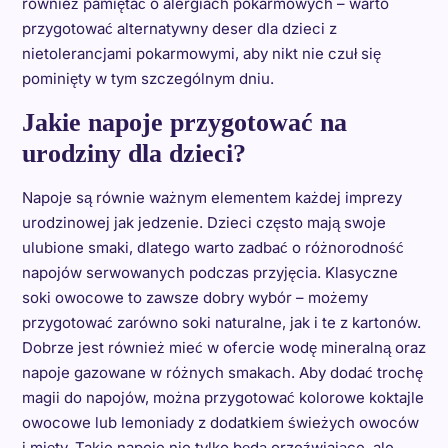
również pamiętać o alergiach pokarmowych – warto
przygotować alternatywny deser dla dzieci z
nietolerancjami pokarmowymi, aby nikt nie czuł się
pominięty w tym szczególnym dniu.
Jakie napoje przygotować na
urodziny dla dzieci?
Napoje są równie ważnym elementem każdej imprezy
urodzinowej jak jedzenie. Dzieci często mają swoje
ulubione smaki, dlatego warto zadbać o różnorodność
napojów serwowanych podczas przyjęcia. Klasyczne
soki owocowe to zawsze dobry wybór – możemy
przygotować zarówno soki naturalne, jak i te z kartonów.
Dobrze jest również mieć w ofercie wodę mineralną oraz
napoje gazowane w różnych smakach. Aby dodać trochę
magii do napojów, można przygotować kolorowe koktajle
owocowe lub lemoniady z dodatkiem świeżych owoców
i mięty. Takie napoje nie tylko będą orzeźwiające, ale