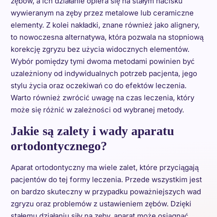
zębów, a ich działanie opiera się na stałym nacisku
wywieranym na zęby przez metalowe lub ceramiczne
elementy. Z kolei nakładki, znane również jako alignery,
to nowoczesna alternatywa, która pozwala na stopniową
korekcję zgryzu bez użycia widocznych elementów.
Wybór pomiędzy tymi dwoma metodami powinien być
uzależniony od indywidualnych potrzeb pacjenta, jego
stylu życia oraz oczekiwań co do efektów leczenia.
Warto również zwrócić uwagę na czas leczenia, który
może się różnić w zależności od wybranej metody.
Jakie są zalety i wady aparatu
ortodontycznego?
Aparat ortodontyczny ma wiele zalet, które przyciągają
pacjentów do tej formy leczenia. Przede wszystkim jest
on bardzo skuteczny w przypadku poważniejszych wad
zgryzu oraz problemów z ustawieniem zębów. Dzięki
stałemu działaniu siły na zęby, aparat może osiągnąć