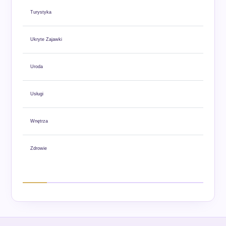
Turystyka
Ukryte Zajawki
Uroda
Usługi
Wnętrza
Zdrowie