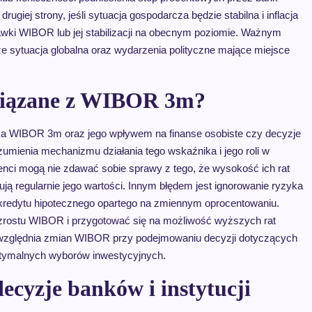
iej strony, jeśli sytuacja gospodarcza będzie stabilna i inflacja
awki WIBOR lub jej stabilizacji na obecnym poziomie. Ważnym
sytuacja globalna oraz wydarzenia polityczne mające miejsce
 związane z WIBOR 3m?
nika WIBOR 3m oraz jego wpływem na finanse osobiste czy decyzje
umienia mechanizmu działania tego wskaźnika i jego roli w
enci mogą nie zdawać sobie sprawy z tego, że wysokość ich rat
ją regularnie jego wartości. Innym błędem jest ignorowanie ryzyka
redytu hipotecznego opartego na zmiennym oprocentowaniu.
wzrostu WIBOR i przygotować się na możliwość wyższych rat
 uwzględnia zmian WIBOR przy podejmowaniu decyzji dotyczących
optymalnych wyborów inwestycyjnych.
yzje banków i instytucji