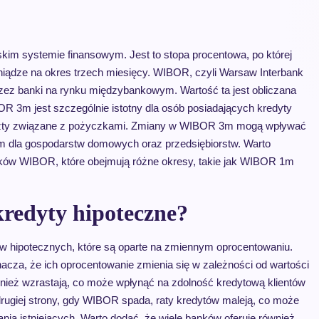
kim systemie finansowym. Jest to stopa procentowa, po której
iądze na okres trzech miesięcy. WIBOR, czyli Warsaw Interbank
przez banki na rynku międzybankowym. Wartość ta jest obliczana
R 3m jest szczególnie istotny dla osób posiadających kredyty
koszty związane z pożyczkami. Zmiany w WIBOR 3m mogą wpływać
m dla gospodarstw domowych oraz przedsiębiorstw. Warto
ków WIBOR, które obejmują różne okresy, takie jak WIBOR 1m
edyty hipoteczne?
 hipotecznych, które są oparte na zmiennym oprocentowaniu.
cza, że ich oprocentowanie zmienia się w zależności od wartości
nież wzrastają, co może wpłynąć na zdolność kredytową klientów
drugiej strony, gdy WIBOR spada, raty kredytów maleją, co może
ia istniejących. Warto dodać, że wiele banków oferuje również