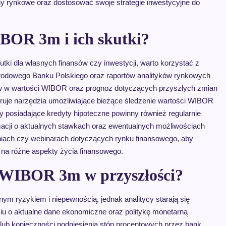
rynkowe oraz dostosować swoje strategie inwestycyjne do
BOR 3m i ich skutki?
i dla własnych finansów czy inwestycji, warto korzystać z
 Narodowego Banku Polskiego oraz raportów analityków rynkowych
 w wartości WIBOR oraz prognoz dotyczących przyszłych zmian
eruje narzędzia umożliwiające bieżące śledzenie wartości WIBOR
 posiadające kredyty hipoteczne powinny również regularnie
macji o aktualnych stawkach oraz ewentualnych możliwościach
eniach czy webinarach dotyczących rynku finansowego, aby
na różne aspekty życia finansowego.
e WIBOR 3m w przyszłości?
ryzykiem i niepewnością, jednak analitycy starają się
iu o aktualne dane ekonomiczne oraz politykę monetarną
lub konieczności podniesienia stóp procentowych przez bank