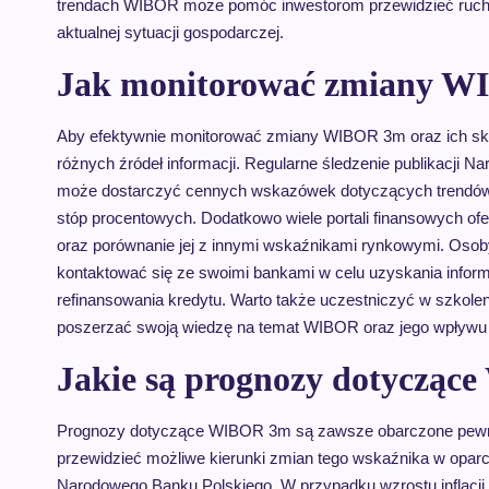
trendach WIBOR może pomóc inwestorom przewidzieć ruchy 
aktualnej sytuacji gospodarczej.
Jak monitorować zmiany WI
Aby efektywnie monitorować zmiany WIBOR 3m oraz ich skutk
różnych źródeł informacji. Regularne śledzenie publikacji
może dostarczyć cennych wskazówek dotyczących trendów
stóp procentowych. Dodatkowo wiele portali finansowych of
oraz porównanie jej z innymi wskaźnikami rynkowymi. Osoby
kontaktować się ze swoimi bankami w celu uzyskania infor
refinansowania kredytu. Warto także uczestniczyć w szkol
poszerzać swoją wiedzę na temat WIBOR oraz jego wpływu 
Jakie są prognozy dotycząc
Prognozy dotyczące WIBOR 3m są zawsze obarczone pewnym 
przewidzieć możliwe kierunki zmian tego wskaźnika w oparc
Narodowego Banku Polskiego. W przypadku wzrostu inflacji 