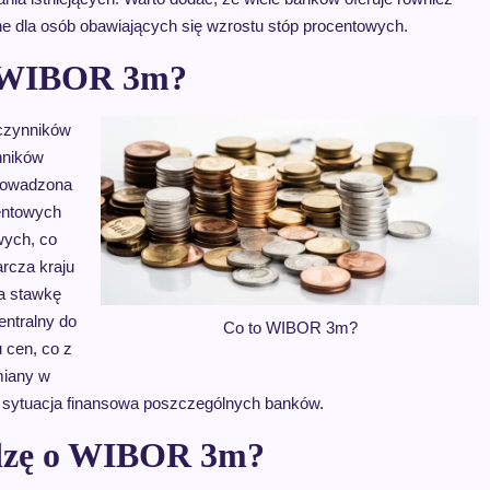
ne dla osób obawiających się wzrostu stóp procentowych.
w WIBOR 3m?
czynników
nników
prowadzona
entowych
wych, co
rcza kraju
a stawkę
entralny do
Co to WIBOR 3m?
 cen, co z
miany w
 sytuacja finansowa poszczególnych banków.
edzę o WIBOR 3m?