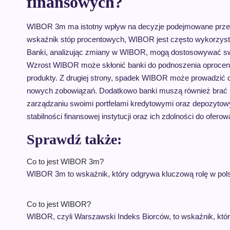
finansowych?
WIBOR 3m ma istotny wpływ na decyzje podejmowane przez b
wskaźnik stóp procentowych, WIBOR jest często wykorzyst
Banki, analizując zmiany w WIBOR, mogą dostosowywać swo
Wzrost WIBOR może skłonić banki do podnoszenia oprocento
produkty. Z drugiej strony, spadek WIBOR może prowadzić d
nowych zobowiązań. Dodatkowo banki muszą również brać
zarządzaniu swoimi portfelami kredytowymi oraz depozyto
stabilności finansowej instytucji oraz ich zdolności do ofer
Sprawdź także:
Co to jest WIBOR 3m?
WIBOR 3m to wskaźnik, który odgrywa kluczową rolę w pol
Co to jest WIBOR?
WIBOR, czyli Warszawski Indeks Biorców, to wskaźnik, kt