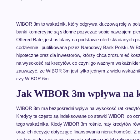
WIBOR 3m to wskaźnik, który odgrywa kluczową rolę w pols
banki komercyjne są skłonne pożyczać sobie nawzajem pien
Offered Rate, jest ustalany na podstawie ofert składanych 
codziennie i publikowana przez Narodowy Bank Polski. WIBO
hipoteczne oraz dla inwestorów, którzy chcą zrozumieć 
na wysokość rat kredytów, co czyni go ważnym wskaźnikie
zauważyć, że WIBOR 3m jest tylko jednym z wielu wskaźni
czy WIBOR 6m.
Jak WIBOR 3m wpływa na kr
WIBOR 3m ma bezpośredni wpływ na wysokość rat kredytów
Kredyty te często są indeksowane do stawki WIBOR, co ozna
tego wskaźnika. Kiedy WIBOR 3m rośnie, raty kredytów rów
oraz ich decyzje dotyczące finansowania nieruchomości. Z 
zachęcać do zaciągania nowych zobowiązań lub refinansowan