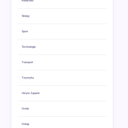
Rolnictwo
Sklepy
Sport
Technologie
Transport
Turystyka
Ukryte Zajawki
Uroda
Usługi