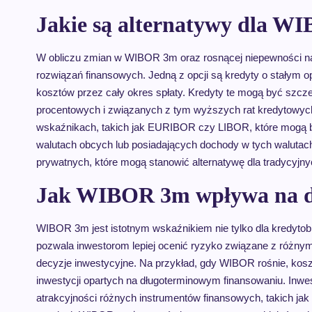
Jakie są alternatywy dla W
W obliczu zmian w WIBOR 3m oraz rosnącej niepewności na
rozwiązań finansowych. Jedną z opcji są kredyty o stałym o
kosztów przez cały okres spłaty. Kredyty te mogą być szcze
procentowych i związanych z tym wyższych rat kredytowych.
wskaźnikach, takich jak EURIBOR czy LIBOR, które mogą b
walutach obcych lub posiadających dochody w tych walutach
prywatnych, które mogą stanowić alternatywę dla tradycyjn
Jak WIBOR 3m wpływa na de
WIBOR 3m jest istotnym wskaźnikiem nie tylko dla kredytob
pozwala inwestorom lepiej ocenić ryzyko związane z różny
decyzje inwestycyjne. Na przykład, gdy WIBOR rośnie, kos
inwestycji opartych na długoterminowym finansowaniu. Inw
atrakcyjności różnych instrumentów finansowych, takich jak