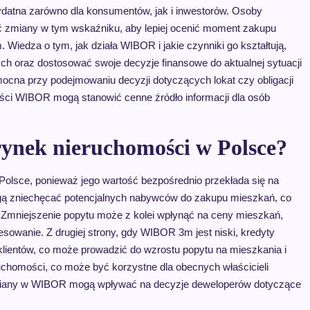
tna zarówno dla konsumentów, jak i inwestorów. Osoby
ić zmiany w tym wskaźniku, aby lepiej ocenić moment zakupu
Wiedza o tym, jak działa WIBOR i jakie czynniki go kształtują,
ch oraz dostosować swoje decyzje finansowe do aktualnej sytuacji
na przy podejmowaniu decyzji dotyczących lokat czy obligacji
ści WIBOR mogą stanowić cenne źródło informacji dla osób
nek nieruchomości w Polsce?
sce, ponieważ jego wartość bezpośrednio przekłada się na
ą zniechęcać potencjalnych nabywców do zakupu mieszkań, co
Zmniejszenie popytu może z kolei wpłynąć na ceny mieszkań,
sowanie. Z drugiej strony, gdy WIBOR 3m jest niski, kredyty
 klientów, co może prowadzić do wzrostu popytu na mieszkania i
chomości, co może być korzystne dla obecnych właścicieli
zmiany w WIBOR mogą wpływać na decyzje deweloperów dotyczące