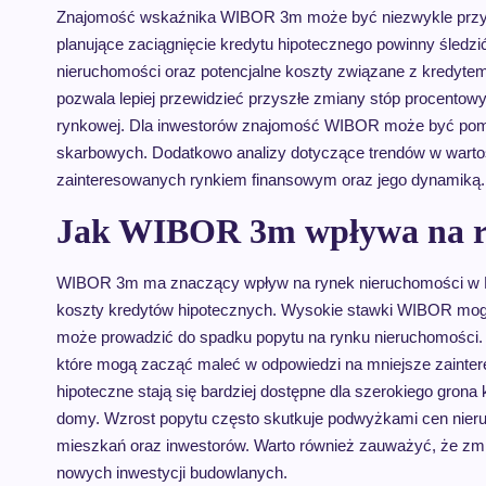
Znajomość wskaźnika WIBOR 3m może być niezwykle przyda
planujące zaciągnięcie kredytu hipotecznego powinny śledz
nieruchomości oraz potencjalne koszty związane z kredytem. 
pozwala lepiej przewidzieć przyszłe zmiany stóp procentowy
rynkowej. Dla inwestorów znajomość WIBOR może być pomoc
skarbowych. Dodatkowo analizy dotyczące trendów w warto
zainteresowanych rynkiem finansowym oraz jego dynamiką.
Jak WIBOR 3m wpływa na ry
WIBOR 3m ma znaczący wpływ na rynek nieruchomości w Pol
koszty kredytów hipotecznych. Wysokie stawki WIBOR mog
może prowadzić do spadku popytu na rynku nieruchomości. 
które mogą zacząć maleć w odpowiedzi na mniejsze zaintere
hipoteczne stają się bardziej dostępne dla szerokiego grona
domy. Wzrost popytu często skutkuje podwyżkami cen nieru
mieszkań oraz inwestorów. Warto również zauważyć, że 
nowych inwestycji budowlanych.