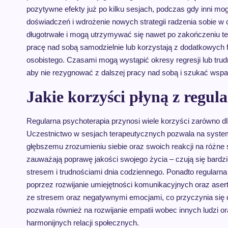
pozytywne efekty już po kilku sesjach, podczas gdy inni m
doświadczeń i wdrożenie nowych strategii radzenia sobie w 
długotrwałe i mogą utrzymywać się nawet po zakończeniu te
pracę nad sobą samodzielnie lub korzystają z dodatkowych f
osobistego. Czasami mogą wystąpić okresy regresji lub trud
aby nie rezygnować z dalszej pracy nad sobą i szukać wsp
Jakie korzyści płyną z regul
Regularna psychoterapia przynosi wiele korzyści zarówno dl
Uczestnictwo w sesjach terapeutycznych pozwala na system
głębszemu zrozumieniu siebie oraz swoich reakcji na różne s
zauważają poprawę jakości swojego życia – czują się bardzie
stresem i trudnościami dnia codziennego. Ponadto regularna
poprzez rozwijanie umiejętności komunikacyjnych oraz aserty
ze stresem oraz negatywnymi emocjami, co przyczynia się d
pozwala również na rozwijanie empatii wobec innych ludzi or
harmonijnych relacji społecznych.