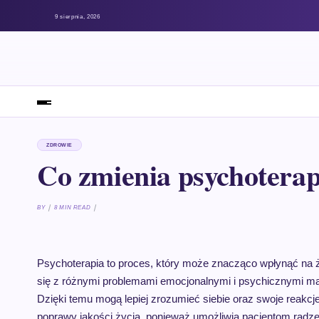
9 sierpnia, 2026
ZDROWIE
Co zmienia psychoterap
BY
8 MIN READ
Psychoterapia to proces, który może znacząco wpłynąć na ż
się z różnymi problemami emocjonalnymi i psychicznymi m
Dzięki temu mogą lepiej zrozumieć siebie oraz swoje reakcj
poprawy jakości życia, ponieważ umożliwia pacjentom radze