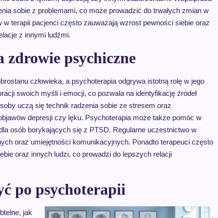
enia sobie z problemami, co może prowadzić do trwałych zmian w
w w terapii pacjenci często zauważają wzrost pewności siebie oraz
elacje z innymi ludźmi.
a zdrowie psychiczne
ostanu człowieka, a psychoterapia odgrywa istotną rolę w jego
acji swoich myśli i emocji, co pozwala na identyfikację źródeł
soby uczą się technik radzenia sobie ze stresem oraz
objawów depresji czy lęku. Psychoterapia może także pomóc w
 dla osób borykających się z PTSD. Regularne uczestnictwo w
ch oraz umiejętności komunikacyjnych. Ponadto terapeuci często
ebie oraz innych ludzi, co prowadzi do lepszych relacji
ć po psychoterapii
telne, jak