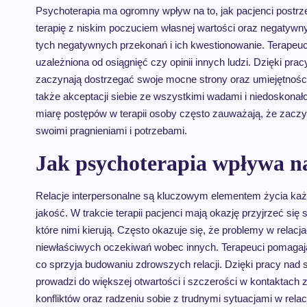
Psychoterapia ma ogromny wpływ na to, jak pacjenci postrze
terapię z niskim poczuciem własnej wartości oraz negatyw
tych negatywnych przekonań i ich kwestionowanie. Terapeuc
uzależniona od osiągnięć czy opinii innych ludzi. Dzięki pra
zaczynają dostrzegać swoje mocne strony oraz umiejętności
także akceptacji siebie ze wszystkimi wadami i niedoskonał
miarę postępów w terapii osoby często zauważają, że zaczy
swoimi pragnieniami i potrzebami.
Jak psychoterapia wpływa na
Relacje interpersonalne są kluczowym elementem życia każ
jakość. W trakcie terapii pacjenci mają okazję przyjrzeć s
które nimi kierują. Często okazuje się, że problemy w rela
niewłaściwych oczekiwań wobec innych. Terapeuci pomagają 
co sprzyja budowaniu zdrowszych relacji. Dzięki pracy nad 
prowadzi do większej otwartości i szczerości w kontaktac
konfliktów oraz radzeniu sobie z trudnymi sytuacjami w rel