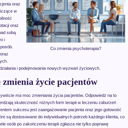
cjenta oraz
niczące w
bilność
tacji oraz
 nad sobą
i i
sposób.
Co zmienia psychoterapia?
 oraz
ych.
o działania i podejmowania nowych wyzwań życiowych.
 zmienia życie pacjentów
czywiście ma moc zmieniania życia pacjentów. Odpowiedź na to
erdzają skuteczność różnych form terapii w leczeniu zaburzeń
mentem sukcesu jest zaangażowanie pacjenta oraz jego gotowość
óre są dostosowane do indywidualnych potrzeb każdego klienta, co
le osób po zakończeniu terapii zgłasza nie tylko poprawę