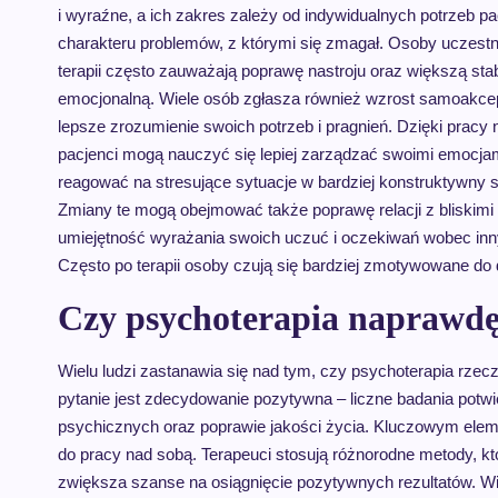
i wyraźne, a ich zakres zależy od indywidualnych potrzeb pa
charakteru problemów, z którymi się zmagał. Osoby uczest
terapii często zauważają poprawę nastroju oraz większą sta
emocjonalną. Wiele osób zgłasza również wzrost samoakcep
lepsze zrozumienie swoich potrzeb i pragnień. Dzięki pracy
pacjenci mogą nauczyć się lepiej zarządzać swoimi emocjam
reagować na stresujące sytuacje w bardziej konstruktywny 
Zmiany te mogą obejmować także poprawę relacji z bliskimi
umiejętność wyrażania swoich uczuć i oczekiwań wobec inn
Często po terapii osoby czują się bardziej zmotywowane d
Czy psychoterapia naprawdę
Wielu ludzi zastanawia się nad tym, czy psychoterapia rze
pytanie jest zdecydowanie pozytywna – liczne badania potwi
psychicznych oraz poprawie jakości życia. Kluczowym ele
do pracy nad sobą. Terapeuci stosują różnorodne metody, kt
zwiększa szanse na osiągnięcie pozytywnych rezultatów. Wie