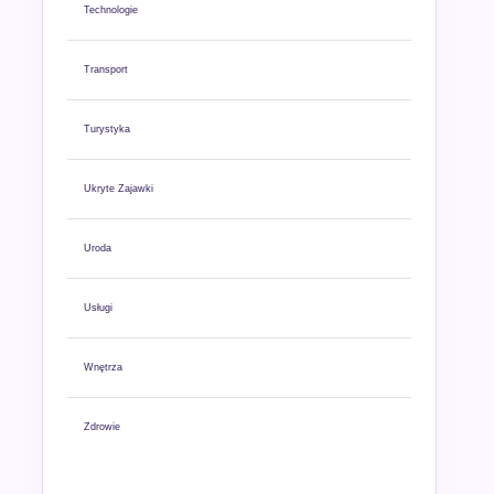
Technologie
Transport
Turystyka
Ukryte Zajawki
Uroda
Usługi
Wnętrza
Zdrowie