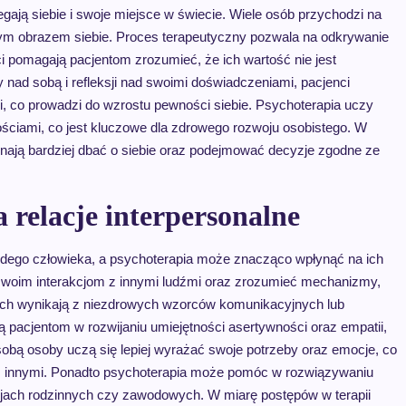
gają siebie i swoje miejsce w świecie. Wiele osób przychodzi na
nym obrazem siebie. Proces terapeutyczny pozwala na odkrywanie
i pomagają pacjentom zrozumieć, że ich wartość nie jest
cy nad sobą i refleksji nad swoimi doświadczeniami, pacjenci
, co prowadzi do wzrostu pewności siebie. Psychoterapia uczy
ościami, co jest kluczowe dla zdrowego rozwoju osobistego. W
nają bardziej dbać o siebie oraz podejmować decyzje zgodne ze
 relacje interpersonalne
dego człowieka, a psychoterapia może znacząco wpłynąć na ich
ię swoim interakcjom z innymi ludźmi oraz zrozumieć mechanizmy,
cjach wynikają z niezdrowych wzorców komunikacyjnych lub
pacjentom w rozwijaniu umiejętności asertywności oraz empatii,
sobą osoby uczą się lepiej wyrażać swoje potrzeby oraz emocje, co
h z innymi. Ponadto psychoterapia może pomóc w rozwiązywaniu
acjach rodzinnych czy zawodowych. W miarę postępów w terapii