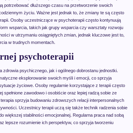
ogą potrzebować dłuższego czasu na przetworzenie swoich
codziennym życiu. Ważne jest jednak to, że zmiany te są często
rapii. Osoby uczestniczące w psychoterapii często kontynuują
orm wsparcia, takich jak grupy wsparcia czy warsztaty rozwoju
ności w utrzymaniu osiągniętych zmian, jednak kluczowe jest to,
arcia w trudnych momentach.
arnej psychoterapii
a zdrowia psychicznego, jak i ogólnego dobrostanu jednostki.
atyczne eksplorowanie swoich myśli i emocji, co sprzyja
ytuacje życiowe. Osoby regularnie korzystające z terapii często
j spełnione zawodowo i osobiście oraz lepiej radzą sobie ze
 terapia sprzyja budowaniu zdrowszych relacji interpersonalnych
wności. Uczestnicy terapii uczą się także technik radzenia sobie
o większej stabilności emocjonalnej. Regularna praca nad sobą
az lepsze rozumienie ich perspektyw, co sprzyja tworzeniu