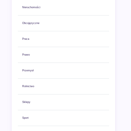
Nieruchomości
Obcojęzyczne
Praca
Prawo
Przemysł
Rolnictwo
Sklepy
Sport