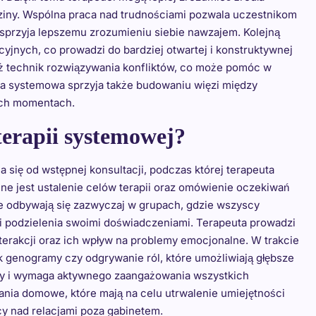
ziny. Wspólna praca nad trudnościami pozwala uczestnikom
 sprzyja lepszemu zrozumieniu siebie nawzajem. Kolejną
cyjnych, co prowadzi do bardziej otwartej i konstruktywnej
eż technik rozwiązywania konfliktów, co może pomóc w
pia systemowa sprzyja także budowaniu więzi między
nych momentach.
terapii systemowej?
się od wstępnej konsultacji, podczas której terapeuta
ne jest ustalenie celów terapii oraz omówienie oczekiwań
e odbywają się zazwyczaj w grupach, gdzie wszyscy
i podzielenia swoimi doświadczeniami. Terapeuta prowadzi
erakcji oraz ich wpływ na problemy emocjonalne. W trakcie
k genogramy czy odgrywanie ról, które umożliwiają głębsze
zny i wymaga aktywnego zaangażowania wszystkich
nia domowe, które mają na celu utrwalenie umiejętności
cy nad relacjami poza gabinetem.