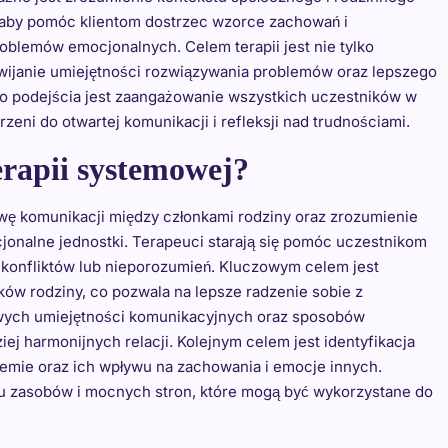
, aby pomóc klientom dostrzec wzorce zachowań i
roblemów emocjonalnych. Celem terapii jest nie tylko
ozwijanie umiejętności rozwiązywania problemów oraz lepszego
o podejścia jest zaangażowanie wszystkich uczestników w
eni do otwartej komunikacji i refleksji nad trudnościami.
erapii systemowej?
ę komunikacji między członkami rodziny oraz zrozumienie
jonalne jednostki. Terapeuci starają się pomóc uczestnikom
 konfliktów lub nieporozumień. Kluczowym celem jest
ków rodziny, co pozwala na lepsze radzenie sobie z
owych umiejętności komunikacyjnych oraz sposobów
j harmonijnych relacji. Kolejnym celem jest identyfikacja
stemie oraz ich wpływu na zachowania i emocje innych.
 zasobów i mocnych stron, które mogą być wykorzystane do