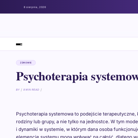
8 sierpnia, 2026
ZDROWIE
Psychoterapia systemow
BY
8 MIN READ
Psychoterapia systemowa to podejście terapeutyczne, k
rodziny lub grupy, a nie tylko na jednostce. W tym mod
i dynamiki w systemie, w którym dana osoba funkcjonu
elemencie systemu mogą wpływać na całość, dlatego wa