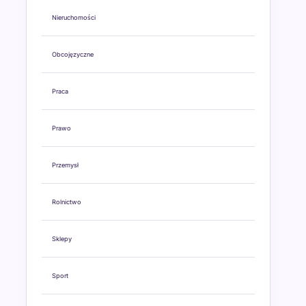
Nieruchomości
Obcojęzyczne
Praca
Prawo
Przemysł
Rolnictwo
Sklepy
Sport