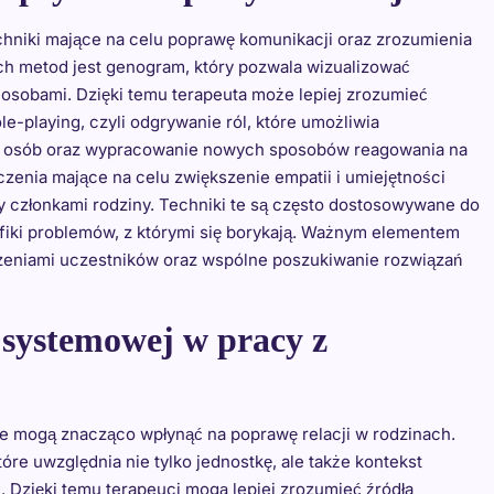
chniki mające na celu poprawę komunikacji oraz zrozumienia
ch metod jest genogram, który pozwala wizualizować
 osobami. Dzięki temu terapeuta może lepiej zrozumieć
ole-playing, czyli odgrywanie ról, które umożliwia
ch osób oraz wypracowanie nowych sposobów reagowania na
zenia mające na celu zwiększenie empatii i umiejętności
y członkami rodziny. Techniki te są często dostosowywane do
fiki problemów, z którymi się borykają. Ważnym elementem
dczeniami uczestników oraz wspólne poszukiwanie rozwiązań
i systemowej w pracy z
re mogą znacząco wpłynąć na poprawę relacji w rodzinach.
tóre uwzględnia nie tylko jednostkę, ale także kontekst
e. Dzięki temu terapeuci mogą lepiej zrozumieć źródła