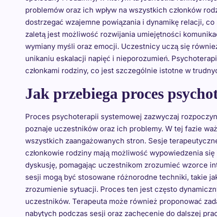
problemów oraz ich wpływ na wszystkich członków rod
dostrzegać wzajemne powiązania i dynamikę relacji, co
zaletą jest możliwość rozwijania umiejętności komunika
wymiany myśli oraz emocji. Uczestnicy uczą się równi
unikaniu eskalacji napięć i nieporozumień. Psychotera
członkami rodziny, co jest szczególnie istotne w trud
Jak przebiega proces psycho
Proces psychoterapii systemowej zazwyczaj rozpoczyna 
poznaje uczestników oraz ich problemy. W tej fazie waż
wszystkich zaangażowanych stron. Sesje terapeutyczn
członkowie rodziny mają możliwość wypowiedzenia się 
dyskusję, pomagając uczestnikom zrozumieć wzorce int
sesji mogą być stosowane różnorodne techniki, takie ja
zrozumienie sytuacji. Proces ten jest często dynamic
uczestników. Terapeuta może również proponować zada
nabytych podczas sesji oraz zachęcenie do dalszej pra