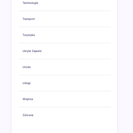
Technologie
Transport
Turystyka
Ukryte Zajawki
Uroda
Usługi
Wnętrza
Zdrowie