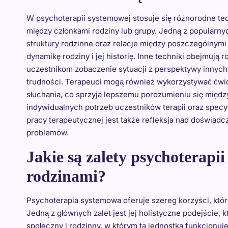
W psychoterapii systemowej stosuje się różnorodne te
między członkami rodziny lub grupy. Jedną z popularny
struktury rodzinne oraz relacje między poszczególnymi
dynamikę rodziny i jej historię. Inne techniki obejmują r
uczestnikom zobaczenie sytuacji z perspektywy inny
trudności. Terapeuci mogą również wykorzystywać ćwic
słuchania, co sprzyja lepszemu porozumieniu się międz
indywidualnych potrzeb uczestników terapii oraz specy
pracy terapeutycznej jest także refleksja nad doświa
problemów.
Jakie są zalety psychoterapi
rodzinami?
Psychoterapia systemowa oferuje szereg korzyści, któ
Jedną z głównych zalet jest jej holistyczne podejście, k
społeczny i rodzinny, w którym ta jednostka funkcjonuj