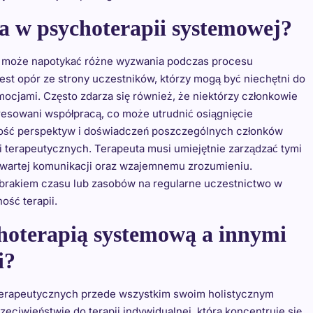
ia w psychoterapii systemowej?
, może napotykać różne wyzwania podczas procesu
st opór ze strony uczestników, którzy mogą być niechętni do
emocjami. Często zdarza się również, że niektórzy członkowie
teresowani współpracą, co może utrudnić osiągnięcie
ość perspektyw i doświadczeń poszczególnych członków
i terapeutycznych. Terapeuta musi umiejętnie zarządzać tymi
 otwartej komunikacji oraz wzajemnemu zrozumieniu.
 brakiem czasu lub zasobów na regularne uczestnictwo w
ść terapii.
choterapią systemową a innymi
i?
 terapeutycznych przede wszystkim swoim holistycznym
eciwieństwie do terapii indywidualnej, która koncentruje się