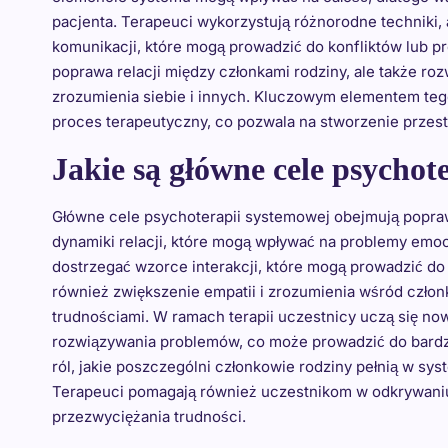
pacjenta. Terapeuci wykorzystują różnorodne techniki
komunikacji, które mogą prowadzić do konfliktów lub p
poprawa relacji między członkami rodziny, ale także r
zrozumienia siebie i innych. Kluczowym elementem teg
proces terapeutyczny, co pozwala na stworzenie przestrz
Jakie są główne cele psychot
Główne cele psychoterapii systemowej obejmują popraw
dynamiki relacji, które mogą wpływać na problemy emoc
dostrzegać wzorce interakcji, które mogą prowadzić do
również zwiększenie empatii i zrozumienia wśród człon
trudnościami. W ramach terapii uczestnicy uczą się n
rozwiązywania problemów, co może prowadzić do bardzie
ról, jakie poszczególni członkowie rodziny pełnią w sy
Terapeuci pomagają również uczestnikom w odkrywaniu
przezwyciężania trudności.