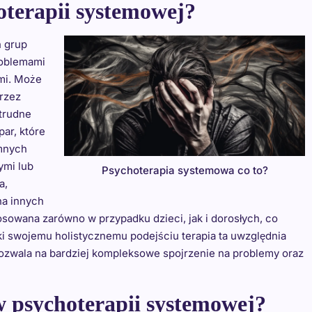
oterapii systemowej?
h grup
problemami
mi. Może
rzez
 trudne
par, które
emnych
ymi lub
Psychoterapia systemowa co to?
a,
a innych
sowana zarówno w przypadku dzieci, jak i dorosłych, co
ki swojemu holistycznemu podejściu terapia ta uwzględnia
 pozwala na bardziej kompleksowe spojrzenie na problemy oraz
 w psychoterapii systemowej?