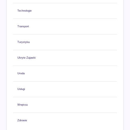
Technologie
Transport
Turystyka
Ukryte Zajawki
Uroda
Usługi
Wnętrza
Zdrowie