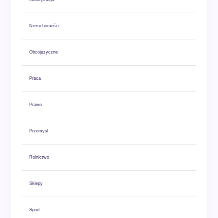
Nieruchomości
Obcojęzyczne
Praca
Prawo
Przemysł
Rolnictwo
Sklepy
Sport