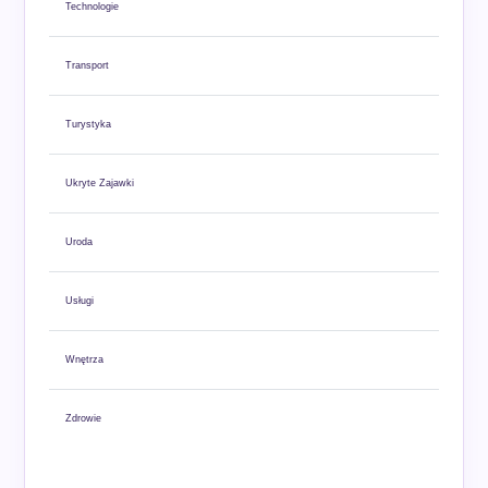
Technologie
Transport
Turystyka
Ukryte Zajawki
Uroda
Usługi
Wnętrza
Zdrowie