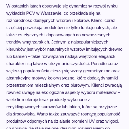
W ostatnich latach obserwuje się dynamiczny rozwój rynku
wykładzin PCV w Warszawie, co przekłada się na
różnorodność dostępnych wzorów i kolorów. Klienci coraz
częściej poszukują produktów nie tylko funkcjonalnych, ale
także estetycznych i dopasowanych do nowoczesnych
trendów wnętrzarskich. Jednym z najpopularniejszych
kierunków jest wybór naturalnych wzorów imitujących drewno
lub kamień – takie rozwiązania nadają wnętrzom elegancki
charakter i są łatwe w utrzymaniu czystości. Ponadto coraz
większą popularnością cieszą się wzory geometryczne oraz
abstrakcyjne motywy kolorystyczne, które dodają dynamiki
przestrzeniom mieszkalnym oraz biurowym. Klienci zwracają
również uwagę na ekologiczne aspekty wyboru materiałów –
wiele firm oferuje teraz produkty wykonane z
recyklingowanych surowców lub takich, które są przyjazne
dla środowiska. Warto także zauważyć rosnącą popularność
produktów odpornych na działanie promieni UV oraz wilgoci,
co sprawia, że stają się one idealnym rozwiązaniem do