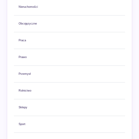
Nieruchomości
Obcojęzyczne
Praca
Prawo
Przemysł
Rolnictwo
Sklepy
Sport