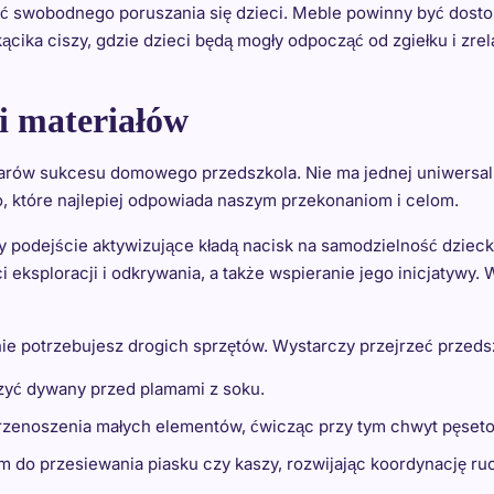
ć swobodnego poruszania się dzieci. Meble powinny być dostos
ącika ciszy, gdzie dzieci będą mogły odpocząć od zgiełku i zr
i materiałów
arów sukcesu domowego przedszkola. Nie ma jednej uniwersaln
o, które najlepiej odpowiada naszym przekonaniom i celom.
y podejście aktywizujące kładą nacisk na samodzielność dzieck
eksploracji i odkrywania, a także wspieranie jego inicjatywy. 
e potrzebujesz drogich sprzętów. Wystarczy przejrzeć przedsz
yć dywany przed plamami z soku.
rzenoszenia małych elementów, ćwicząc przy tym chwyt pęset
m do przesiewania piasku czy kaszy, rozwijając koordynację r