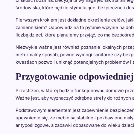
bliskość rodzinną. Decyzja ta wymaga jednak staranneg
środowiska, które będzie stymulujące, bezpieczne i d
Pierwszym krokiem jest dokładne określenie celów, ja
zamiennikiem? Odpowiedź na to pytanie wpłynie na dobó
liczbą dzieci, które planujemy przyjąć, co ma bezpośre
Niezwykle ważne jest również poznanie lokalnych prze
nieformalny sposób, pewne wymogi sanitarne czy bezpi
kwestiach pozwoli uniknąć potencjalnych problemów i
Przygotowanie odpowiedniej 
Przestrzeń, w której będzie funkcjonować domowe przed
Ważne jest, aby wyznaczyć odrębne strefy do różnych a
Podstawowym elementem jest zapewnienie bezpieczeńst
upewnienie się, że meble są stabilne i pozbawione mał
antypoślizgowe, a zabawki dopasowane do wieku dzieci