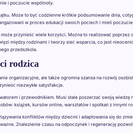
ie i poczucie wspólnoty.
ątku. Może to być codzienne krótkie podsumowanie dnia, cotygo
aangażowani w proces edukacji swoich pociech i mieli poczucie,
oże przynieść wiele korzyści. Można to realizować poprzez 
więzi między rodzinami i tworzy sieć wsparcia, co jest nieoc
ego przedszkola.
ci rodzica
ie organizacyjne, ale także ogromna szansa na rozwój osobist
rzynieść niezwykłe satysfakcje.
atorem i przewodnikiem. Musi stale poszerzać swoją wiedzę na
bów: książek, kursów online, warsztatów i spotkań z innymi r
iązywania konfliktów między dziećmi i adaptowania się do zmie
żne. Znalezienie czasu na odpoczynek i regenerację pozwoli C