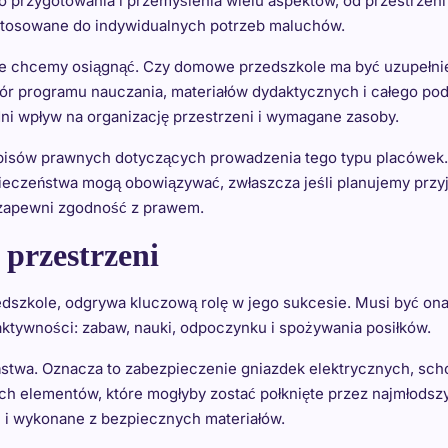
o przygotowania i przemyślenia wielu aspektów, od przestrzen
ostosowane do indywidualnych potrzeb maluchów.
kie chcemy osiągnąć. Czy domowe przedszkole ma być uzupełnie
r programu nauczania, materiałów dydaktycznych i całego pode
dni wpływ na organizację przestrzeni i wymagane zasoby.
pisów prawnych dotyczących prowadzenia tego typu placówek. 
eczeństwa mogą obowiązywać, zwłaszcza jeśli planujemy przyj
 zapewni zgodność z prawem.
przestrzeni
szkole, odgrywa kluczową rolę w jego sukcesie. Musi być ona b
ktywności: zabaw, nauki, odpoczynku i spożywania posiłków.
wa. Oznacza to zabezpieczenie gniazdek elektrycznych, schow
ych elementów, które mogłyby zostać połknięte przez najmłodsz
 i wykonane z bezpiecznych materiałów.