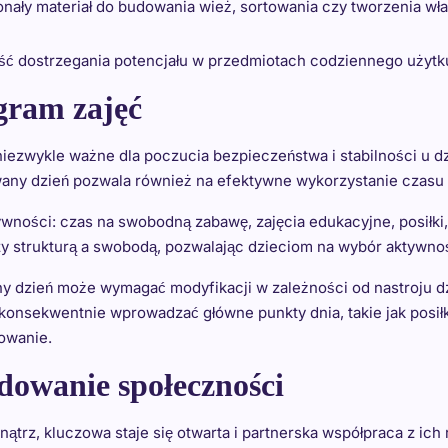
nały materiał do budowania wież, sortowania czy tworzenia wła
ność dostrzegania potencjału w przedmiotach codziennego użytk
gram zajęć
wykle ważne dla poczucia bezpieczeństwa i stabilności u dziec
wany dzień pozwala również na efektywne wykorzystanie czasu 
ności: czas na swobodną zabawę, zajęcia edukacyjne, posiłki
y strukturą a swobodą, pozwalając dzieciom na wybór aktywn
ny dzień może wymagać modyfikacji w zależności od nastroju d
konsekwentnie wprowadzać główne punkty dnia, takie jak posił
nowanie.
dowanie społeczności
rz, kluczowa staje się otwarta i partnerska współpraca z ich 