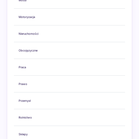
Moda
Motoryzacja
Nieruchomości
Obcojęzyczne
Praca
Prawo
Przemysł
Rolnictwo
Sklepy