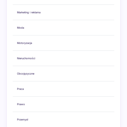
Marketing i reklama
Moda
Motoryzacja
Nieruchomości
Obcojęzyczne
Praca
Prawo
Przemysł