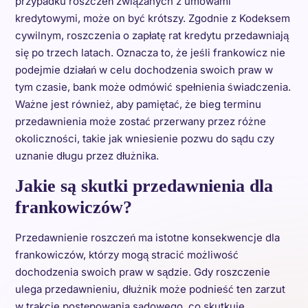
przypadku roszczeń związanych z umowami
kredytowymi, może on być krótszy. Zgodnie z Kodeksem
cywilnym, roszczenia o zapłatę rat kredytu przedawniają
się po trzech latach. Oznacza to, że jeśli frankowicz nie
podejmie działań w celu dochodzenia swoich praw w
tym czasie, bank może odmówić spełnienia świadczenia.
Ważne jest również, aby pamiętać, że bieg terminu
przedawnienia może zostać przerwany przez różne
okoliczności, takie jak wniesienie pozwu do sądu czy
uznanie długu przez dłużnika.
Jakie są skutki przedawnienia dla
frankowiczów?
Przedawnienie roszczeń ma istotne konsekwencje dla
frankowiczów, którzy mogą stracić możliwość
dochodzenia swoich praw w sądzie. Gdy roszczenie
ulega przedawnieniu, dłużnik może podnieść ten zarzut
w trakcie postępowania sądowego, co skutkuje